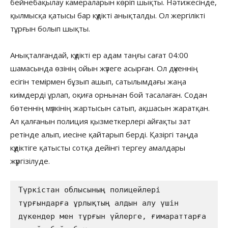
бейнебақылау камераларын көріп шықты. Нәтижесінде,
қылмысқа қатысы бар күдікті анықталды. Ол жергілікті
тұрғын болып шықты.
Анықталғандай, күдікті ер адам таңғы сағат 04:00
шамасында өзінің ойын жүзеге асырған. Ол дүкеннің
есігін темірмен бұзып ашып, сатылымдағы жаңа
киімдерді ұрлап, оқиға орнынан бой тасалаған. Содан
бөтеннің мүлкінің жартысын сатып, ақшасын жаратқан.
Ал қалғанын полиция қызметкерлері айғақты зат
ретінде алып, иесіне қайтарып берді. Қазіргі таңда
күдіктіге қатысты сотқа дейінгі тергеу амалдары
жүргізілуде.
Түркістан облысының полицейлері 
тұрғындарға ұрлықтың алдын алу үшін 
дүкендер мен тұрғын үйлерге, ғимараттарға 