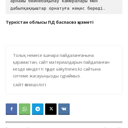
арнайы бейнебақылау камералары мен 
дабылқаққыштар орнатуға кеңес береді. 
Түркістан облысы ПД баспасөз қызметі
Толық немесе ішінара пайдаланғанына
қарамастан, сайт материалдарын пайдаланған
кезде міндетті түрде uakytnews.kz сайтына
сілтеме жасауыңызды сұраймыз.
САЙТ ӘКІМШІЛІГІ