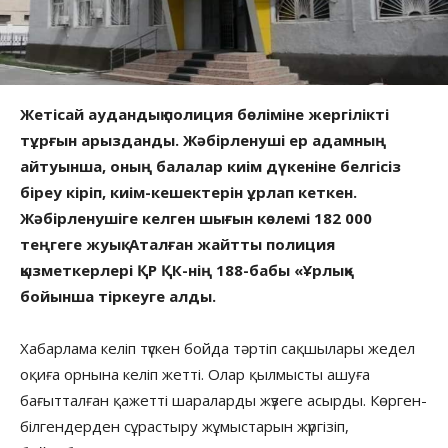
Жетісай аудандық полиция бөліміне жергілікті
тұрғын арызданды. Жәбірленуші ер адамның
айтуынша, оның балалар киім дүкеніне белгісіз
біреу кіріп, киім-кешектерін ұрлап кеткен.
Жәбірленушіге келген шығын көлемі 182 000
теңгеге жуық. Аталған жайтты полиция
қызметкерлері ҚР ҚК-нің 188-бабы «Ұрлық»
бойынша тіркеуге алды.
Хабарлама келіп түскен бойда тәртіп сақшылары жедел
оқиға орнына келіп жетті. Олар қылмысты ашуға
бағытталған қажетті шараларды жүзеге асырды. Көрген-
білгендерден сұрастыру жұмыстарын жүргізіп,