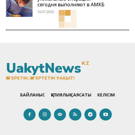
сегодня выполняют в АМКБ
16.07.2026
UakytNews
KZ
ӨЗГЕРЕТІН, ӨЗГЕРТЕТІН УАҚЫТ!
БАЙЛАНЫС
ҚҰПИЯЛЫҚ САЯСАТЫ
КЕЛІСІМ