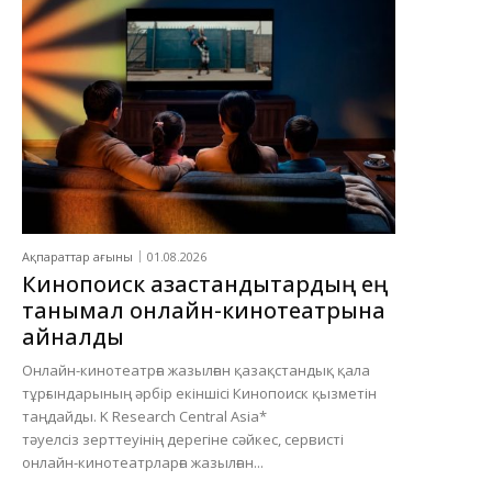
Ақпараттар ағыны
01.08.2026
Кинопоиск қазақстандықтардың ең
танымал онлайн-кинотеатрына
айналды
Онлайн-кинотеатрға жазылған қазақстандық қала
тұрғындарының әрбір екіншісі Кинопоиск қызметін
таңдайды. K Research Central Asia*
тәуелсіз зерттеуінің дерегіне сәйкес, сервисті
онлайн-кинотеатрларға жазылған...