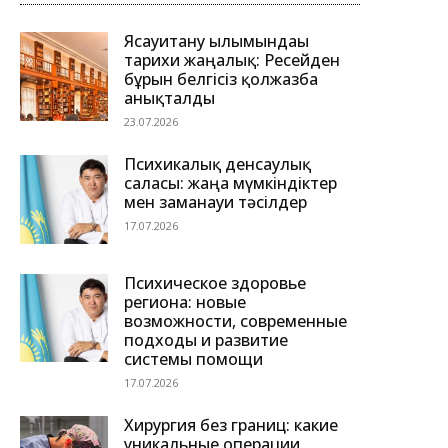
Ясауитану ғылымындағы
тарихи жаңалық: Ресейден
бұрын белгісіз қолжазба
анықталды
23.07.2026
Психикалық денсаулық
саласы: жаңа мүмкіндіктер
мен заманауи тәсілдер
17.07.2026
Психическое здоровье
региона: новые
возможности, современные
подходы и развитие
системы помощи
17.07.2026
Хирургия без границ: какие
уникальные операции