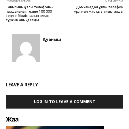
Previous article
Next article
Танысының ұялы телефонын
Дәмханадан ұялы телефон
пайдаланып, өзіне 100 000
ұрлаған жас қыз анықталды
теңгеге бірлік салып алған
тұрғын анықталды
Қуаныш
LEAVE A REPLY
LOG IN TO LEAVE A COMMENT
Жаңа