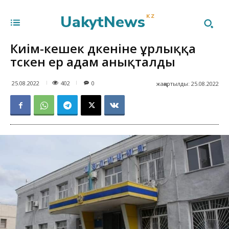
UakytNews
KZ
Киім-кешек дүкеніне ұрлыққа
түскен ер адам анықталды
402
25.08.2022
0
жаңартылды:
25.08.2022