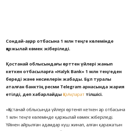
Сондай-ақ, әр отбасына 1 млн теңге көлемінде
қаржылай көмек жіберіледі.
Қостанай облысындағы өрттен үйлері жанып
кеткен отбасыларға «Halyk Bank» 1 млн теңгеден
береді және несиелерін жабады. Бұл туралы
аталған банктің ресми Тelegram арнасында жария
етілді, деп хабарлайды
ҚазАқпарат
тілшісі.
«Қостанай облысында үйлері өртеніп кеткен әр отбасына
1 млн теңге көлемінде қаржылай көмек жіберіледі.
Үйінен айрылған адамдар күш жинап, алған қаражатын