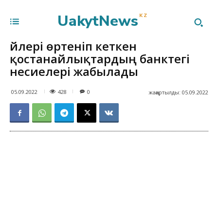
UakytNews
KZ
Үйлері өртеніп кеткен
қостанайлықтардың банктегі
несиелері жабылады
428
05.09.2022
0
жаңартылды:
05.09.2022