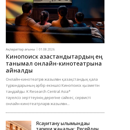
Ақпараттар ағыны
01.08.2026
Кинопоиск қазақстандықтардың ең
танымал онлайн-кинотеатрына
айналды
Онлайн-кинотеатрға жазылған қазақстандық қала
тұрғындарының әрбір екіншісі Кинопоиск қызметін
таңдайды. K Research Central Asia*
тәуелсіз зерттеуінің дерегіне сәйкес, сервисті
онлайн-кинотеатрларға жазылған...
Ясауитану ғылымындағы
тарихи жаңалық: Ресейден