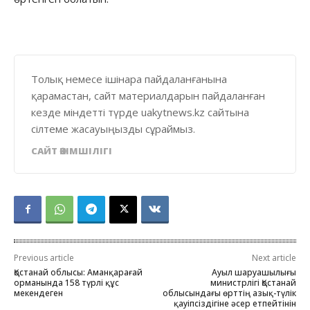
Толық немесе ішінара пайдаланғанына
қарамастан, сайт материалдарын пайдаланған
кезде міндетті түрде uakytnews.kz сайтына
сілтеме жасауыңызды сұраймыз.
САЙТ ӘКІМШІЛІГІ
Previous article
Next article
Қостанай облысы: Аманқарағай
Ауыл шаруашылығы
орманында 158 түрлі құс
министрлігі Қостанай
мекендеген
облысындағы өрттің азық-түлік
қауіпсіздігіне әсер етпейтінін