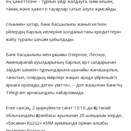
ең қажеттісіне – тұрғын үйді жалдауға, киім-кешек,
тамақ және қажетті тауарлар сатып алуға жұмсайды.
Сонымен қатар, банк басшылығы жанып кеткен
үйлердің барлық иелеріне қолданыстағы кредиттерін
жабу туралы шешім қабылдады.
Банк басшылығы мен ұжымы Озерное, Лесное,
Аманқарағай ауылдарының барлық өрт салдарынан
зардап шеккен тұрғындарына шынайы жанашырлық
танытып, олардың өмірлері жақын арада үйреншікті
арнаға оралады деген үмітте», – деп жазылған банктің
Тelegram арнасындағы хабарламада.
Еске салсақ, 2 қыркүйекте сағат 15:10-да Қостанай
облысындағы Қазанбасы ауылынан 20 шақырым жерде,
«Басаман КШШ» КММ аумағында орман алқабы
өртенген болатын.