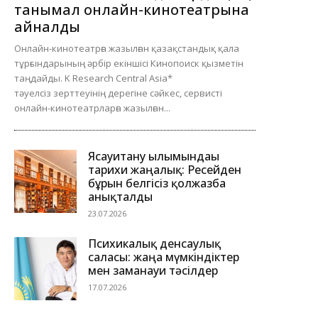
танымал онлайн-кинотеатрына
айналды
Онлайн-кинотеатрға жазылған қазақстандық қала
тұрғындарының әрбір екіншісі Кинопоиск қызметін
таңдайды. K Research Central Asia*
тәуелсіз зерттеуінің дерегіне сәйкес, сервисті
онлайн-кинотеатрларға жазылған...
Ясауитану ғылымындағы
тарихи жаңалық: Ресейден
бұрын белгісіз қолжазба
анықталды
23.07.2026
Психикалық денсаулық
саласы: жаңа мүмкіндіктер
мен заманауи тәсілдер
17.07.2026