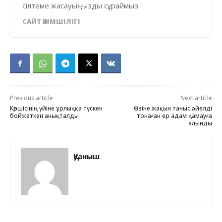
сілтеме жасауыңызды сұраймыз.
САЙТ ӘКІМШІЛІГІ
Previous article
Next article
Көршісінің үйіне ұрлыққа түскен
Өзіне жақын таныс әйелді
бойжеткен анықталды
тонаған ер адам қамауға
алынды
Қуаныш