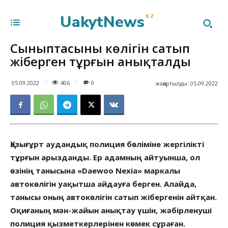
UakytNews
KZ
Сыныптасының көлігін сатып
жіберген тұрғын анықталды
406
05.09.2022
0
жаңартылды:
05.09.2022
Қазығұрт аудандық полиция бөліміне жергілікті
тұрғын арызданды. Ер адамның айтуынша, ол
өзінің танысына «Daewoo Nexia» маркалы
автокөлігін уақытша айдауға берген. Алайда,
танысы оның автокөлігін сатып жібергенін айтқан.
Оқиғаның мән-жайын анықтау үшін, жәбірленуші
полиция қызметкерлерінен көмек сұраған.