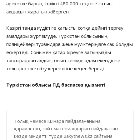
әрекетке барып, көлікті 480 000 теңгеге сатып,
ақшасын жаратып жіберген.
Қазіргі таңда күдіктіге қатысты сотқа дейінгі тергеу
амалдары жүргізілуде. Түркістан облысының
полицейлері тұрғындарға жеке мүліктеріңізге сақ болуды
ескертеді. Сонымен қатар біреуге затыңызды
тапсырардан алдын, оның сенімді адам екендігіне
толық көз жеткізу керектігіне кеңес береді.
Түркістан облысы ПД баспасөз қызметі
Толық немесе ішінара пайдаланғанына
қарамастан, сайт материалдарын пайдаланған
кезде міндетті түрде uakytnews.kz сайтына