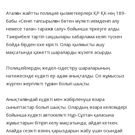
Аталған жайтты полиция қызметкерлері ҚР ҚК-нің 189-
бабы «Сеніп тапсырылған бөтен мүлікті иемденіп алу
немесе талан-таражға салу» бойынша тіркеуге алды.
Тәжірибелі тәртіп сақшылары хабарлама келіп түскен
бойда бірден іске кірісті. Олар қылмысты ашу
мақсатында қажетті шараларды жүзеге асырды.
Полицейлердің жедел-іздестіру шараларының
нәтижесінде күдікті ер адам анықталды. Ол жұмыссыз
жүрген жергілікті тұрғын болып шықты.
Анықталғандай күдікті мен жәбірленуші өзара
сыныптастар болып шықты. Олардың өзара келісімдері
бойынша күдікті автокөлікті Нұр-Сұлтан қаласына
жұмыстарын бітіріп келу мақсатында, айдап кеткен.
Алайда сезікті өзінің қарыздарын жабу үшін осындай