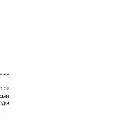
ticle
асын
нады