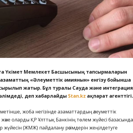
тта Үкімет Мемлекет Басшысының тапсырмаларын
 азаматтың «Әлеуметтік әмиянын» енгізу бойынша
асырылып жатыр. Бұл туралы Сауда және интеграция
мәлімдеді, деп хабарлайды
Stan.kz
ақпарат агенттігі
іметінше, жоба негізінде азаматтардың әлеуметтік
 және оларды ҚР Ұлттық Банкінің төлем жүйесі базасында
 жүйесін (ЖМЖ) пайдалану рәсімдерін жеңілдетуге