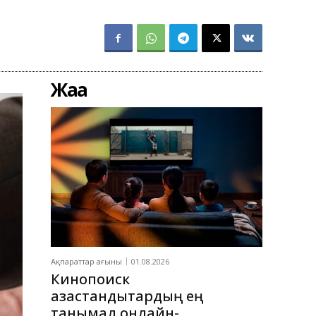
Жаңа
Ақпараттар ағыны
01.08.2026
Кинопоиск
қазақстандықтардың ең
танымал онлайн-