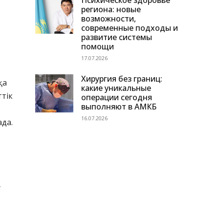
Психическое здоровье
региона: новые
возможности,
современные подходы и
развитие системы
помощи
17.07.2026
Хирургия без границ:
қа
какие уникальные
ттік
операции сегодня
выполняют в АМКБ
16.07.2026
ада.
у