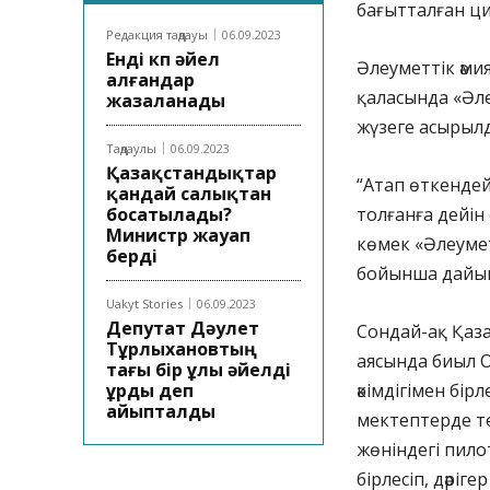
бағытталған ц
Редакция таңдауы
06.09.2023
Енді көп әйел
Әлеуметтік әмия
алғандар
қаласында «Әле
жазаланады
жүзеге асырыл
Таңдаулы
06.09.2023
Қазақстандықтар
“Атап өткендей,
қандай салықтан
босатылады?
толғанға дейін
Министр жауап
көмек «Әлеумет
берді
бойынша дайынд
Uakyt Stories
06.09.2023
Депутат Дәулет
Сондай-ақ Қаза
Тұрлыхановтың
аясында биыл О
тағы бір ұлы әйелді
ұрды деп
әкімдігімен бір
айыпталды
мектептерде те
жөніндегі пило
бірлесіп, дәрі