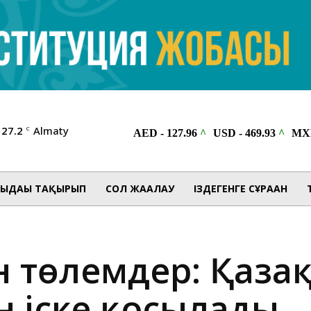
27.2
Almaty
C
ЫДАҒЫ ТАҚЫРЫП
СОЛ ЖАҒАЛАУ
ІЗДЕГЕНГЕ СҰРАҒАН
 төлемдер: Қаза
ян іске қосылады