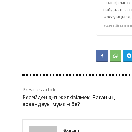
Толық немесе
пайдаланған 
жасауыңызды
САЙТ ӘКІМШІЛ
Previous article
Ресейден қант жеткізілмек: Бағаның
арзандауы мүмкін бе?
Қуаныш