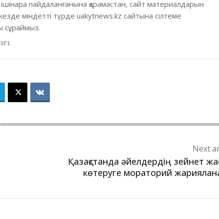
 ішінара пайдаланғанына қарамастан, сайт материалдарын
кезде міндетті түрде uakytnews.kz сайтына сілтеме
 сұраймыз.
ІГІ
Next ar
Қазақстанда әйелдердің зейнет ж
көтеруге мораторий жарияла