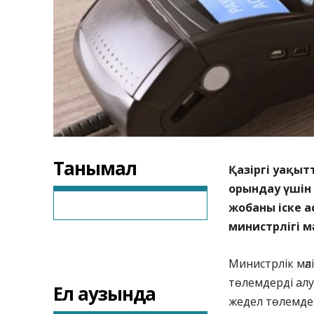
Танымал
Қазіргі уақы
орындау үшін
жобаны іске 
министрлігі 
Министрлік мәл
төлемдерді алу
Ел аузында
жедел төлемдер