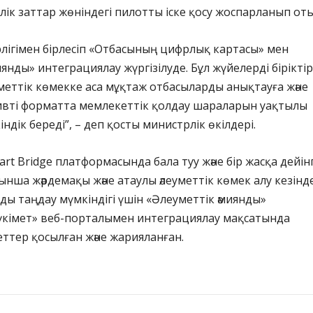
ілік заттар жөніндегі пилотты іске қосу жоспарланып оты
лігімен бірлесіп «Отбасының цифрлық картасы» мен
иянды» интеграциялау жүргізілуде. Бұл жүйелерді біріктір
меттік көмекке аса мұқтаж отбасыларды анықтауға және
ивті форматта мемлекеттік қолдау шараларын уақтылы
ндік береді”, – деп қосты министрлік өкілдері.
rt Bridge платформасында бала туу және бір жасқа дейінг
йынша жәрдемақы және атаулы әлеуметтік көмек алу кезінд
нды таңдау мүмкіндігі үшін «Әлеуметтік әмиянды»
үкімет» веб-порталымен интеграциялау мақсатында
ттер қосылған және жарияланған.