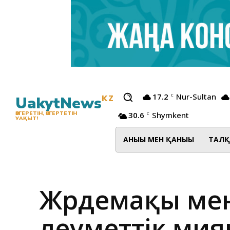
17.2
Nur-Sultan
C
UakytNews
KZ
30.6
Shymkent
ӨЗГЕРЕТІН, ӨЗГЕРТЕТІН
C
УАҚЫТ!
АНЫҒЫ МЕН ҚАНЫҒЫ
ТАЛҚ
Жәрдемақы мен
әлеуметтік әми