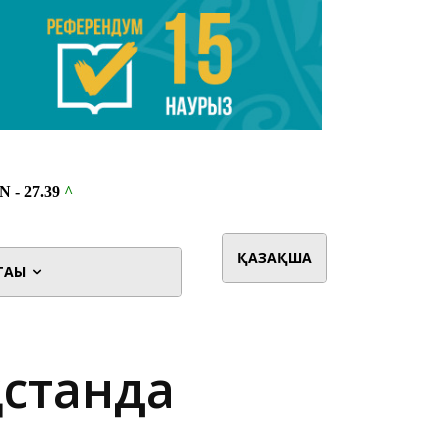
ҚАЗАҚША
ТАҒЫ
қстанда