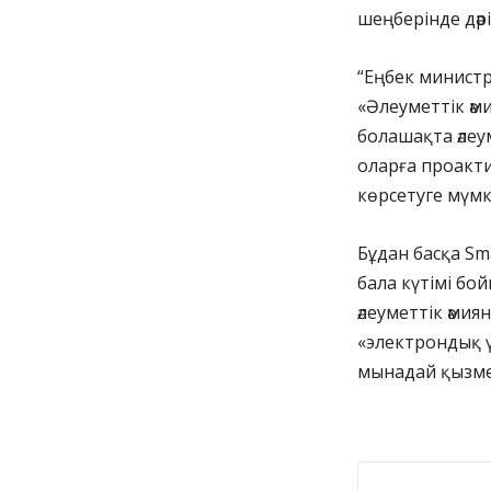
шеңберінде дәр
“Еңбек министр
«Әлеуметтік әм
болашақта әлеу
оларға проакт
көрсетуге мүмкі
Бұдан басқа Sma
бала күтімі бо
әлеуметтік әмия
«электрондық 
мынадай қызме