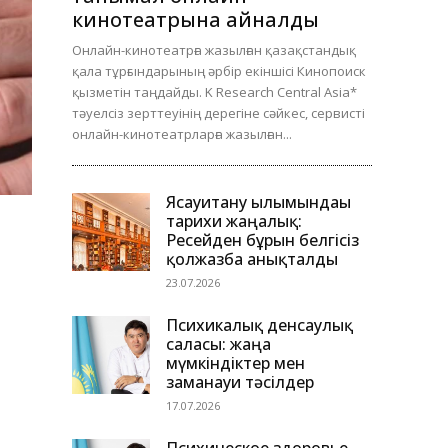
кинотеатрына айналды
Онлайн-кинотеатрға жазылған қазақстандық
қала тұрғындарының әрбір екіншісі Кинопоиск
қызметін таңдайды. K Research Central Asia*
тәуелсіз зерттеуінің дерегіне сәйкес, сервисті
онлайн-кинотеатрларға жазылған...
Ясауитану ғылымындағы
тарихи жаңалық:
Ресейден бұрын белгісіз
қолжазба анықталды
23.07.2026
.
Психикалық денсаулық
саласы: жаңа
мүмкіндіктер мен
заманауи тәсілдер
17.07.2026