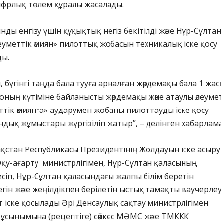
ифрлық төлем құралы жасалады.
нды енгізу үшін құқықтық негіз бекітілді және Нұр-Сұлтан
уметтік әмиян» пилоттық жобасын техникалық іске қосу
ды.
 бүгінгі таңда бала тууға арналған жәрдемақы бала 1 жас
 оның күтіміне байланысты жәрдемақы және атаулы әлеуме
тік әмиянға» аударумен жобаны пилоттауды іске қосу
ық жұмыстары жүргізіліп жатыр”, – делінген хабарлам
қстан Республикасы Президентінің Жолдауын іске асыру
қу-ағарту министрлігімен, Нұр-Сұлтан қаласының
лесіп, Нұр-Сұлтан қаласындағы жалпы білім беретін
гін және жеңілдікпен берілетін ыстық тамақты ваучерле
т іске қосылады Әрі Денсаулық сақтау министрлігімен
гер ұсынымына (рецептіге) сәйкес МӘМС және ТМККК