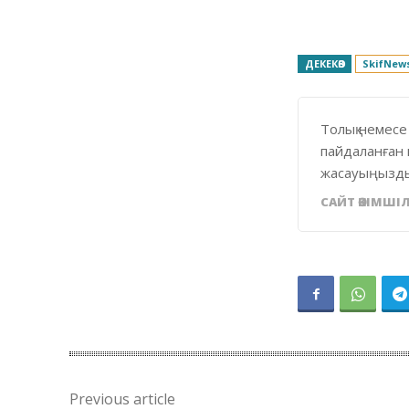
ДЕКЕКӨЗ
SkifNew
Толық немесе
пайдаланған 
жасауыңызды
САЙТ ӘКІМШІЛ
Previous article