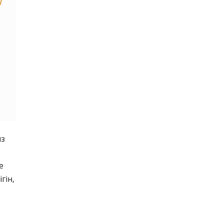
1
ыз
е
гін,