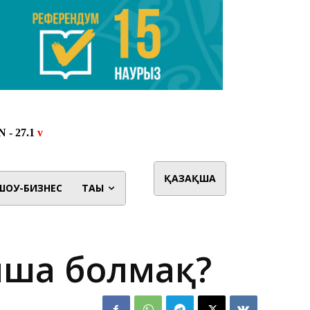
ҚАЗАҚША
ШОУ-БИЗНЕС
ТАҒЫ
нша болмақ?