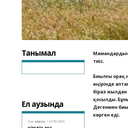
Танымал
Мамандардың 
тиіс.
Биылғы орақ н
өңірінде апта
біраз жылдан
қосылды. Бұны
Ел аузында
Дегенмен би
көрген еді.
Сол жағалау
07.09.2023
Әкімдік экс-