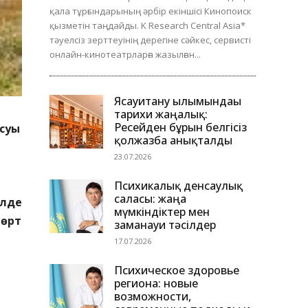
қала тұрғындарының әрбір екіншісі Кинопоиск
қызметін таңдайды. K Research Central Asia*
тәуелсіз зерттеуінің дерегіне сәйкес, сервисті
онлайн-кинотеатрларға жазылған...
Ясауитану ғылымындағы
тарихи жаңалық:
Ресейден бұрын белгісіз
суы
қолжазба анықталды
23.07.2026
Психикалық денсаулық
саласы: жаңа
елде
мүмкіндіктер мен
 өрт
заманауи тәсілдер
17.07.2026
Психическое здоровье
региона: новые
возможности,