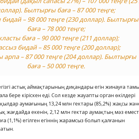
бидай (дақыл сапасы 27%) – 107 000 теңге (25
оллар). Былтырғы баға – 87 000 теңге;
 бидай – 98 000 теңге (230 доллар). Былтырғы
баға – 78 000 теңге;
класты баға – 90 000 теңге (211 доллар);
ассыз бидай – 85 000 теңге (200 доллар);
ы арпа – 87 000 теңге (204 доллар). Былтырғы
баға – 50 000 теңге.
егізгі астық аймақтарының диқандары егін жинауға там
ла бере кіріскен еді. Сол кезде жауапты орган өкілдері
қылдар аумағының 13,24 млн гектары (85,2%) жақсы жән
қ жағдайда екенін, 2,12 млн гектар аумақтың мәз еместі
рға (1,1%) егілген егіннің жарамсыз болып қалғанын
латын.