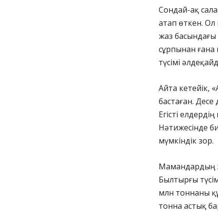
Сондай-ақ сала
атап өткен. Ол 
жаз басындағы 
сұрпынан ғана
түсімі әлдеқай
Айта кетейік, 
бастаған. Десе
Егісті елдерді
Нәтижесінде би
мүмкіндік зор.
Мамандардың ж
Былтырғы түсім
млн тоннаны құ
тонна астық ба