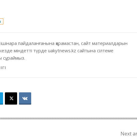
s
 ішінара пайдаланғанына қарамастан, сайт материалдарын
кезде міндетті түрде uakytnews.kz сайтына сілтеме
 сұраймыз.
ІГІ
Next ar