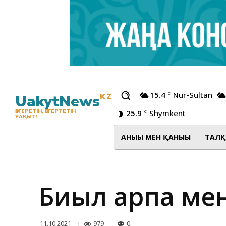
15.4
Nur-Sultan
C
UakytNews
KZ
25.9
Shymkent
ӨЗГЕРЕТІН, ӨЗГЕРТЕТІН
C
УАҚЫТ!
АНЫҒЫ МЕН ҚАНЫҒЫ
ТАЛҚ
Биыл арпа мен
979
0
11.10.2021