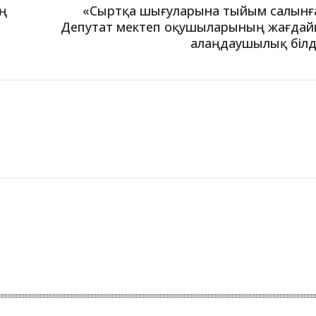
ің
«Сыртқа шығуларына тыйым салынғ
Депутат мектеп оқушыларының жағда
алаңдаушылық білд