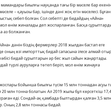
 мамандары биылғы науқанда тағы бір мәселе бар екені
мәселе – қауызы бар, ішінде дәні жоқ егін мәселесі. Бұған
ыстық себеп болған. Сол себепті де бидайдың «Айна»
 мол өнім жиналады деп жоспарланған. Басқа сұрыптард
да аз болжанған.
«Айна» дәнін біздің фермерлер 2018 жылдан бастап еге
 де оның өзі импорттық бидай сапасына ілесе алмай отыр
ң көбісі бидай сұрыптарын әр бес жыл сайын жаңартады.
дай түрлі ауруларға төтеп беріп, мол өнім жинауға
оспары бойынша биылғы түсім 15 млн тоннадан асуы ти
 20 млн тонна болатын. Ал 2019 жылы бұл көрсеткіш 17,
раған еді. Сондай-ақ қамбада былтырдан қалған 3,5 мл
р. Оның 2,8 млн тоннасы бидай.