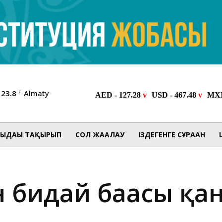
23.8
Almaty
C
ЫДАҒЫ ТАҚЫРЫП
СОЛ ЖАҒАЛАУ
ІЗДЕГЕНГЕ СҰРАҒАН
 бидай бағасы қа