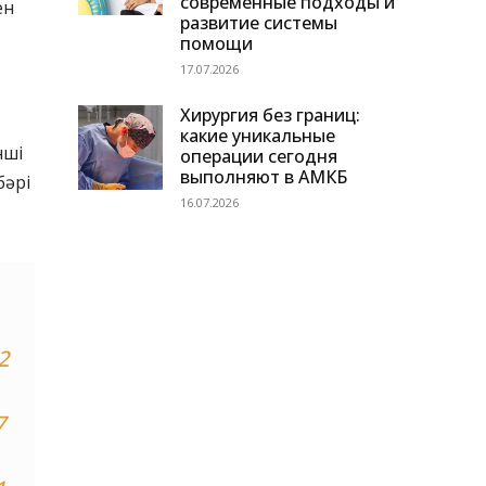
современные подходы и
ен
развитие системы
помощи
17.07.2026
Хирургия без границ:
какие уникальные
нші
операции сегодня
выполняют в АМКБ
бәрі
16.07.2026
2
7