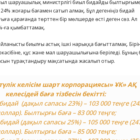
ауыл шаруашылық министрлігі биыл бидайды былтырғым
24% жоғары бағамен сатып алмақ. Бұл дегеніңіз бидай
ыға қарағанда төрттен бір мөлшерде өсті деген сөз. Ал
%-ға қымбаттамақ.
йланысты биылғы астық ішкі нарыққа бағытталмақ. Бірі
ркәсібіне, құс және мал шаруашылығына беріледі. Бұның 
ғасын тұрақтандыру мақсатында жасалып отыр.
түлік келісім шарт корпорациясы» ҰК» АҚ
келесідей баға тізбесін бекітті:
бидай (дақыл сапасы 23%) – 103 000 теңге (24
оллар). Былтырғы баға – 83 000 теңге;
бидай (дақыл сапасы 25%) – 105 000 теңге (24
оллар). Былтырғы баға – 85 000 теңге;