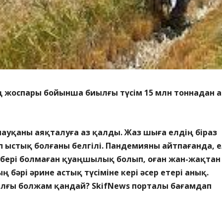
жоспары бойынша биылғы түсім 15 млн тоннадан а
ауқаны аяқталуға аз қалды. Жаз шыға елдің біраз
п ыстық болғаны белгілі. Пандемияны айтпағанда, 
 бері болмаған қуаңшылық болып, оған жан-жақтан
ң бәрі әрине астық түсіміне кері әсер етері анық.
ылғы болжам қандай?
SkifNews
порталы бағамдап