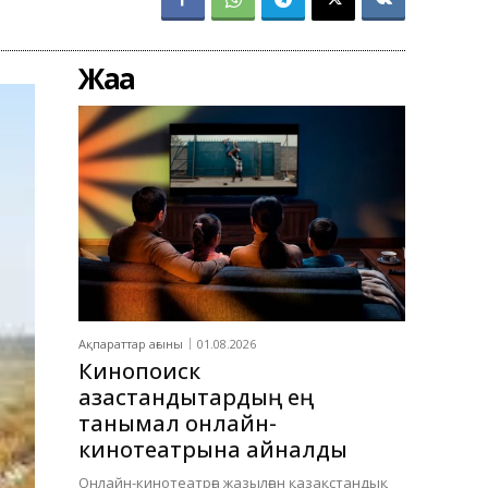
Жаңа
Ақпараттар ағыны
01.08.2026
Кинопоиск
қазақстандықтардың ең
танымал онлайн-
кинотеатрына айналды
Онлайн-кинотеатрға жазылған қазақстандық