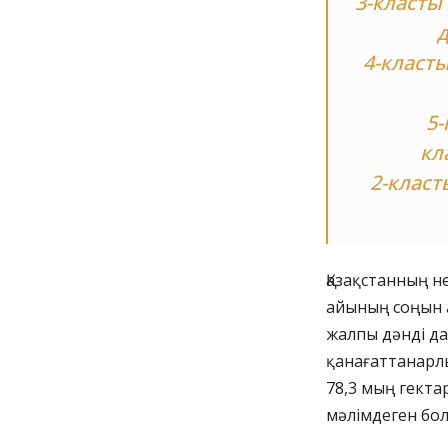
3-класты 
д
4-класты
5-
кл
2-класт
Қазақстанның н
айының соңын а
жалпы дәнді да
қанағаттанарлы
78,3 мың гекта
мәлімдеген бо