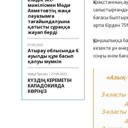
Қазақстанның 
мәжілісмен Мәди
салыстырғанда 
Ахметовтің жаңа
лауазымға
бағасы былтырғ
тағайындалуына
арпа бірден 75
қатысты сұраққа
жауап берді
Қуаңшылыққа ба
07.09.2023
кезекте ұн өне
Атырау облысында 6
соңғы өнім ба
ауылды құм басып
қалуы мүмкін
Uakyt Stories
07.09.2023
«Азық-
КҮЗДІҢ КЕРЕМЕТІН
КАПАДОКИЯДА
КӨРІҢІЗ
3-класты 
д
3-класты 
д