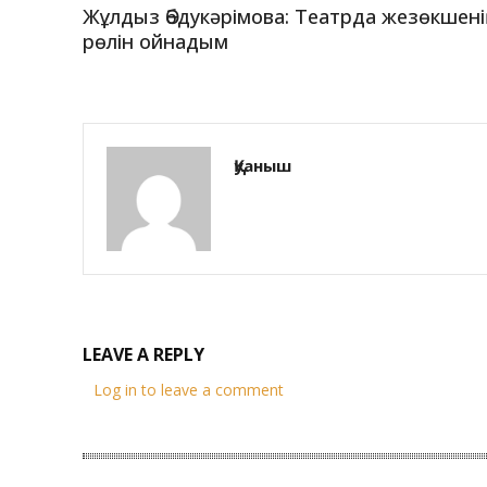
Жұлдыз Әбдукәрімова: Театрда жезөкшен
рөлін ойнадым
Қуаныш
LEAVE A REPLY
Log in to leave a comment