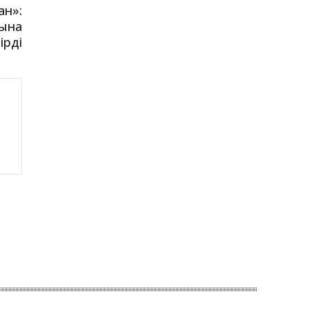
ан»:
йына
ірді