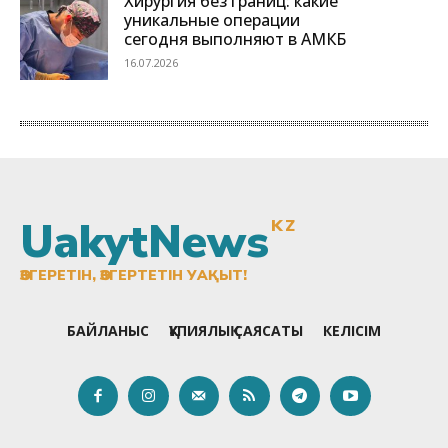
UakytNews
KZ
ӨЗГЕРЕТІН, ӨЗГЕРТЕТІН УАҚЫТ!
БАЙЛАНЫС
ҚҰПИЯЛЫҚ САЯСАТЫ
КЕЛІСІМ