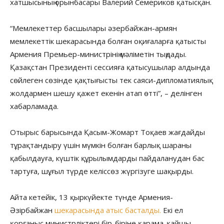
хатшысының орынбасары Валерий Семериков қатысқан.
“Мемлекеттер басшылары әзербайжан-армян
мемлекеттік шекарасында болған оқиғаларға қатысты
Армения Премьер-министрінің мәліметін тыңдады.
Қазақстан Президенті сессияға қатысушылар алдында
сөйлеген сөзінде қақтығысты тек саяси-дипломатиялық
жолдармен шешу қажет екенін атап өтті”, – делінген
хабарламада.
Отырыс барысында Қасым-Жомарт Тоқаев жағдайды
тұрақтандыру үшін мүмкін болған барлық шараны
қабылдауға, күштік құрылымдарды пайдаланудан бас
тартуға, шұғыл түрде келіссөз жүргізуге шақырды.
Айта кетейік, 13 қыркүйекте түнде Армения-
Әзірбайжан
шекарасында атыс басталды.
Екі ел
қорғаныс министрліктері бір-біріне қарама-қайшы