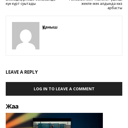
күн күрт суытады
жекпе-жек алдында көз
арбасты
Қуаныш
LEAVE A REPLY
LOG IN TO LEAVE A COMMENT
Жаңа