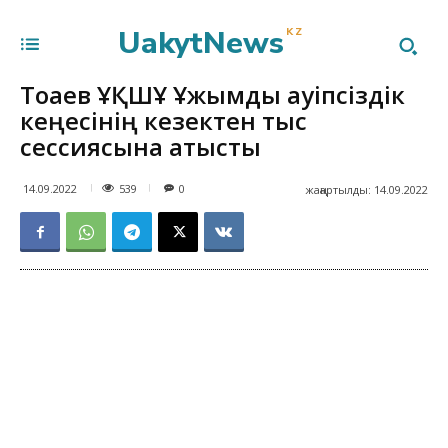
UakytNews
KZ
Тоқаев ҰҚШҰ Ұжымдық қауіпсіздік
кеңесінің кезектен тыс
сессиясына қатысты
539
14.09.2022
0
жаңартылды:
14.09.2022