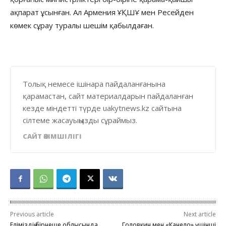
ақпарат ұсынған. Ал Армения ҰҚШҰ мен Ресейден
көмек сұрау туралы шешім қабылдаған.
Толық немесе ішінара пайдаланғанына
қарамастан, сайт материалдарын пайдаланған
кезде міндетті түрде uakytnews.kz сайтына
сілтеме жасауыңызды сұраймыз.
САЙТ ӘКІМШІЛІГІ
Previous article
Next article
Еліміздің бірнеше облысында
Головкин мен «Канело» үшінші