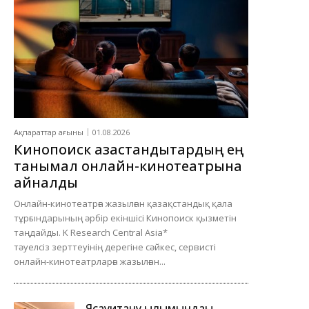
Ақпараттар ағыны
01.08.2026
Кинопоиск қазақстандықтардың ең
танымал онлайн-кинотеатрына
айналды
Онлайн-кинотеатрға жазылған қазақстандық қала
тұрғындарының әрбір екіншісі Кинопоиск қызметін
таңдайды. K Research Central Asia*
тәуелсіз зерттеуінің дерегіне сәйкес, сервисті
онлайн-кинотеатрларға жазылған...
Ясауитану ғылымындағы