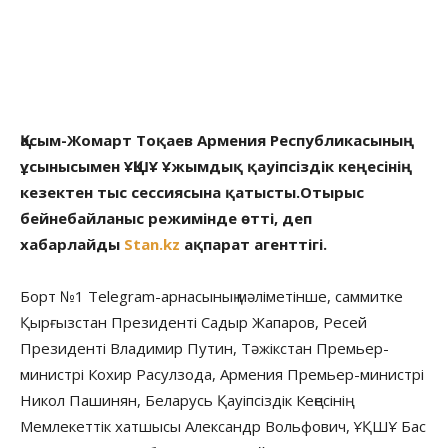
Қасым-Жомарт Тоқаев Армения Республикасының
ұсынысымен ҰҚШҰ Ұжымдық қауіпсіздік кеңесінің
кезектен тыс сессиясына қатысты.Отырыс
бейнебайланыс режимінде өтті, деп
хабарлайды
Stan.kz
ақпарат агенттігі.
Борт №1 Telegram-арнасының мәліметінше, саммитке
Қырғызстан Президенті Садыр Жапаров, Ресей
Президенті Владимир Путин, Тәжікстан Премьер-
министрі Кохир Расулзода, Армения Премьер-министрі
Никол Пашинян, Беларусь Қауіпсіздік Кеңесінің
Мемлекеттік хатшысы Александр Вольфович, ҰҚШҰ Бас