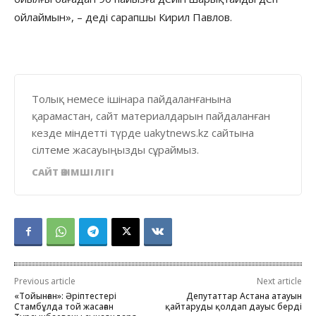
ойлаймын», – деді сарапшы Кирил Павлов.
Толық немесе ішінара пайдаланғанына
қарамастан, сайт материалдарын пайдаланған
кезде міндетті түрде uakytnews.kz сайтына
сілтеме жасауыңызды сұраймыз.
САЙТ ӘКІМШІЛІГІ
Previous article
Next article
«Тойынған»: Әріптестері
Депутаттар Астана атауын
Стамбұлда той жасаған
қайтаруды қолдап дауыс берді