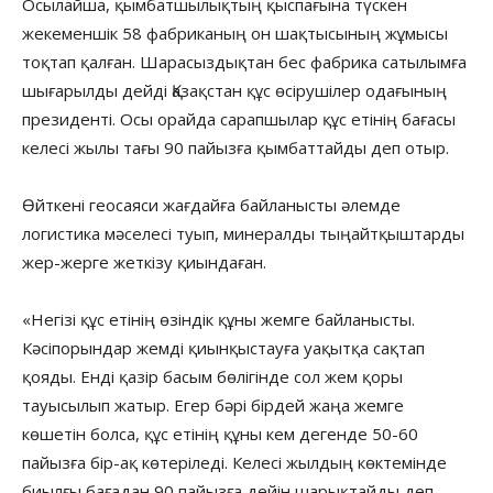
Осылайша, қымбатшылықтың қыспағына түскен
жекеменшік 58 фабриканың он шақтысының жұмысы
тоқтап қалған. Шарасыздықтан бес фабрика сатылымға
шығарылды дейді Қазақстан құс өсірушілер одағының
президенті. Осы орайда сарапшылар құс етінің бағасы
келесі жылы тағы 90 пайызға қымбаттайды деп отыр.
Өйткені геосаяси жағдайға байланысты әлемде
логистика мәселесі туып, минералды тыңайтқыштарды
жер-жерге жеткізу қиындаған.
«Негізі құс етінің өзіндік құны жемге байланысты.
Кәсіпорындар жемді қиынқыстауға уақытқа сақтап
қояды. Енді қазір басым бөлігінде сол жем қоры
тауысылып жатыр. Егер бәрі бірдей жаңа жемге
көшетін болса, құс етінің құны кем дегенде 50-60
пайызға бір-ақ көтеріледі. Келесі жылдың көктемінде
биылғы бағадан 90 пайызға дейін шарықтайды деп