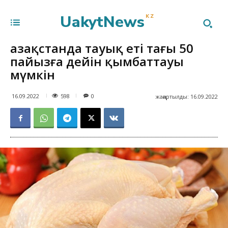
UakytNews
KZ
Қазақстанда тауық еті тағы 50
пайызға дейін қымбаттауы
мүмкін
598
16.09.2022
0
жаңартылды:
16.09.2022