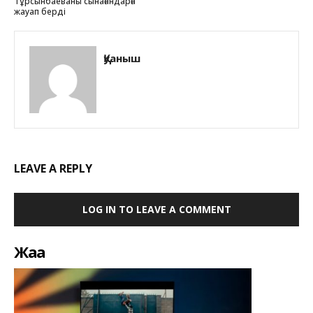
Тұрсынбаеваны сынағандарға
жауап берді
Қуаныш
LEAVE A REPLY
LOG IN TO LEAVE A COMMENT
Жаңа