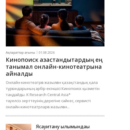
Ақпараттар ағыны
01.08.2026
Кинопоиск қазақстандықтардың ең
танымал онлайн-кинотеатрына
айналды
Онлайн-кинотеатрға жазылған қазақстандық қала
тұрғындарының әрбір екіншісі Кинопоиск қызметін
таңдайды. K Research Central Asia*
тәуелсіз зерттеуінің дерегіне сәйкес, сервисті
онлайн-кинотеатрларға жазылған...
Ясауитану ғылымындағы