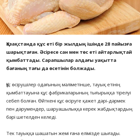
Қазақстанда құс еті бір жылдың ішінде 28 пайызға
шарықтаған. Әсіресе сан мен төс еті айтарлықтай
қымбаттады. Сарапшылар алдағы уақытта
бағаның тағы да өсетінін болжады.
Құс өсірушілер одағының мәліметінше, тауық етінің
қымбаттауына құс фабрикаларының тығырыққа тірелуі
себеп болған. Өйткені құс өсіруге қажет дәрі-дәрмек
пен дәрумендер, шаруашылыққа керек жабдықтардың
бәрі шетелден келеді.
Тек тауыққа шашатын жемі ғана елімізде шығады.