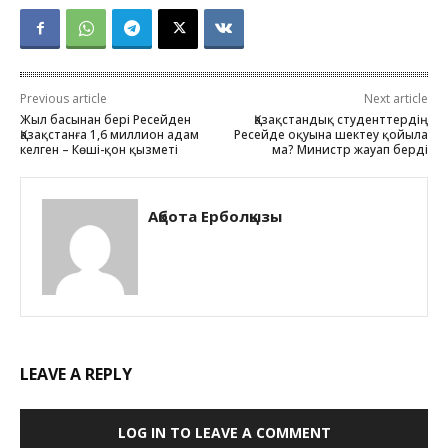
Previous article
Next article
Жыл басынан бері Ресейден
Қазақстандық студенттердің
Қазақстанға 1,6 миллион адам
Ресейде оқуына шектеу қойыла
келген – Көші-қон қызметі
ма? Министр жауап берді
Ақбота Ерболқызы
LEAVE A REPLY
LOG IN TO LEAVE A COMMENT