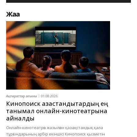
Жаңа
Ақпараттар ағыны
01.08.2026
Кинопоиск қазақстандықтардың ең
танымал онлайн-кинотеатрына
айналды
Онлайн-кинотеатрға жазылған қазақстандық қала
тұрғындарының әрбір екіншісі Кинопоиск қызметін