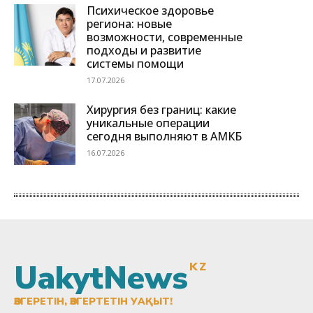
UakytNews
KZ
ӨЗГЕРЕТІН, ӨЗГЕРТЕТІН УАҚЫТ!