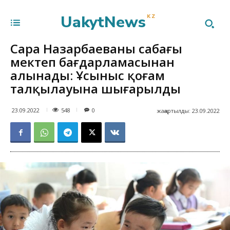
UakytNews
KZ
Сара Назарбаеваның сабағы
мектеп бағдарламасынан
алынады: Ұсыныс қоғам
талқылауына шығарылды
548
23.09.2022
0
жаңартылды:
23.09.2022