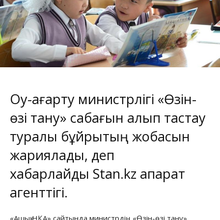
Оқу-ағарту министрлігі «Өзін-
өзі тану» сабағын алып тастау
туралы бұйрықтың жобасын
жариялады, деп
хабарлайды
Stan.kz
ақпарат
агенттігі.
«Ашық НҚА» сайтында министрдің «Өзін-өзі тану»