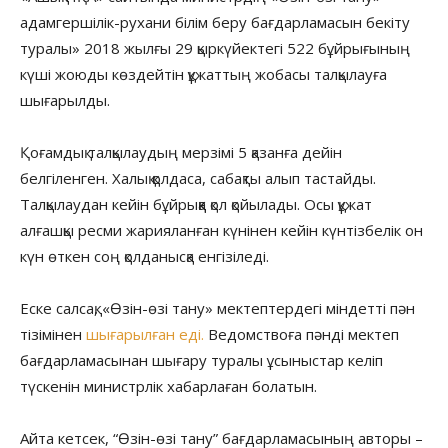
адамгершілік-рухани білім беру бағдарламасын бекіту
туралы» 2018 жылғы 29 қыркүйектегі 522 бұйрығының
күші жоюды көздейтін құжаттың жобасы талқылауға
шығарылды.
Қоғамдық талқылаудың мерзімі 5 қазанға дейін
белгіленген. Халық қолдаса, сабақты алып тастайды.
Талқылаудан кейін бұйрыққа қол қойылады. Осы құжат
алғашқы ресми жарияланған күнінен кейін күнтізбелік он
күн өткен соң қолданысқа енгізіледі.
Еске салсақ, «Өзін-өзі тану» мектептердегі міндетті пән
тізімінен
шығарылған еді.
Ведомствоға пәнді мектеп
бағдарламасынан шығару туралы ұсыныстар келіп
түскенін министрлік хабарлаған болатын.
Айта кетсек, “Өзін-өзі тану” бағдарламасының авторы –