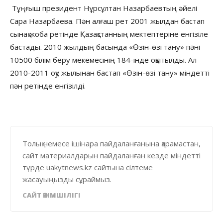
Тұңғыш президент Нұрсұлтан Назарбаевтың әйелі
Сара Назарбаева. Пән алғаш рет 2001 жылдан бастап
сынақ жоба ретінде Қазақстанның мектептеріне енгізіле
бастады. 2010 жылдың басында «Өзін-өзі тану» пәні
10500 білім беру мекемесінің 184-інде оқытылды. Ал
2010-2011 оқу жылынан бастап «Өзін-өзі тану» міндетті
пән ретінде енгізілді.
Толық немесе ішінара пайдаланғанына қарамастан,
сайт материалдарын пайдаланған кезде міндетті
түрде uakytnews.kz сайтына сілтеме
жасауыңызды сұраймыз.
САЙТ ӘКІМШІЛІГІ