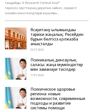
таңдайды. K Research Central Asia*
тәуелсіз зерттеуінің дерегіне сәйкес, сервисті
онлайн-кинотеатрларға жазылған...
Ясауитану ғылымындағы
тарихи жаңалық: Ресейден
бұрын белгісіз қолжазба
анықталды
23.07.2026
Психикалық денсаулық
саласы: жаңа мүмкіндіктер
мен заманауи тәсілдер
17.07.2026
Психическое здоровье
региона: новые
возможности, современные
подходы и развитие
системы помощи