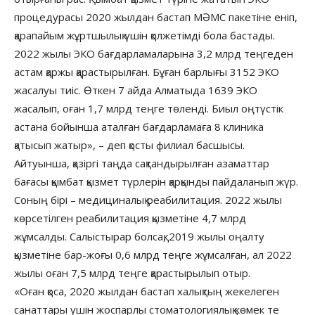
процедурасы 2020 жылдан бастап МӘМС пакетіне еніп,
қарапайым жұртшылық үшін қолжетімді бола бастады.
2022 жылы ЭКО бағдарламаларына 3,2 млрд теңгеден
астам қаржы қарастырылған. Бұған барлығы 3152 ЭКО
жасалуы тиіс. Өткен 7 айда Алматыда 1639 ЭКО
жасалып, оған 1,7 млрд теңге төленді. Биыл оңтүстік
астана бойынша аталған бағдарламаға 8 клиника
қатысып жатыр», – деп қосты филиал басшысы.
Айтуынша, қазіргі таңда сақтандырылған азаматтар
бағасы қымбат қызмет түрлерін қарқынды пайдаланып жүр.
Соның бірі – медициналық реабилитация. 2022 жылы
көрсетілген реабилитация қызметіне 4,7 млрд
жұмсалды. Салыстырар болсақ, 2019 жылы оңалту
қызметіне бар-жоғы 0,6 млрд теңге жұмсалған, ал 2022
жылы оған 7,5 млрд теңге қарастырылып отыр.
«Оған қоса, 2020 жылдан бастап халықтың жекелеген
санаттары үшін жоспарлы стоматологиялық көмек те