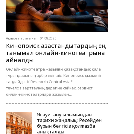
Ақпараттар ағыны
01.08.2026
Кинопоиск қазақстандықтардың ең
танымал онлайн-кинотеатрына
айналды
Онлайн-кинотеатрға жазылған қазақстандық қала
тұрғындарының әрбір екіншісі Кинопоиск қызметін
таңдайды. K Research Central Asia*
тәуелсіз зерттеуінің дерегіне сәйкес, сервисті
онлайн-кинотеатрларға жазылған...
Ясауитану ғылымындағы
тарихи жаңалық: Ресейден
бұрын белгісіз қолжазба
анықталды