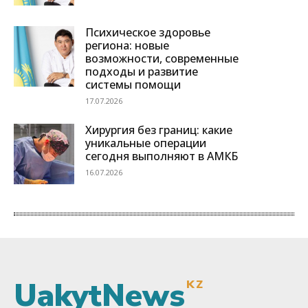
UakytNews
KZ