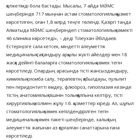
қолжетімді бола бастады. Мысалы, 7 айда МӘМС
шеңберінде 717 мыңнан астам стоматологиялық қызмет
көрсетілген, оған 1,8 млрд теңге төленді. Қазіргі таңда
Алматыда МӘМС шеңберіндегі стоматологиялық көмекті
46 клиника көрсетеді», – деді Тілеухан Әбілдаев.
Естеріңізге сала кетсек, міндетті әлеуметтік
медициналық сақтандыру арқылы жүкті әйелдер мен 18
жасқа дейінгі балаларға стоматологиялық көмек тегін
көрсетіледі. Олардың арасында тісті жансыздандыру,
химиялық пломба салу, терапевтің қабылдауы, пульпит
пен перидонтитті емдеу, флюороз, гипоплазия кезінде
тістің анатомиялық пішінін толық қалпына келтіру, тісті
хирургиялық жолмен жұлу т.б. қызметтер кіреді. Ал, шұғыл
стоматологиялық көмек кепілдендірілген тегін
медициналық көмек пакеті шеңберінде, халықтың
әлеуметтік жағынан аз қорғалған санаттарына ғана
көрсетіледі.