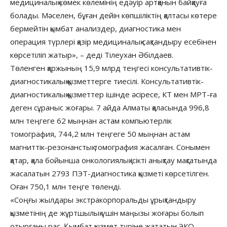
медициналық көмек көлемінің едәуір артқанын байқауға
болады. Мәселен, бұған дейін көпшіліктің қалтасы көтере
бермейтін қымбат анализдер, диагностика мен
операция түрлері қазір медициналық сақтандыру есебінен
көрсетіліп жатыр», – деді Тілеухан Әбілдаев.
Төленген қаржының 15,9 млрд теңгесі консультативтік-
диагностикалық қызметтерге тиесілі. Консультативтік-
диагностикалық қызметтер ішінде әсіресе, КТ мен МРТ-ға
деген сұраныс жоғары. 7 айда Алматы қаласында 996,8
млн теңгеге 62 мыңнан астам компьютерлік
томография, 744,2 млн теңгеге 50 мыңнан астам
магниттік-резонанстық томография жасалған. Сонымен
қатар, қала бойынша онкологиялық ісікті анықтау мақсатында
жасалатын 2793 ПЭТ-диагностика қызметі көрсетілген.
Оған 750,1 млн теңге төленді.
«Соңғы жылдары экстракорпоральды ұрықтандыру
қызметінің де жұртшылық үшін маңызы жоғары болып
отырғаны рас. Қымбат қызмет түріне жататын ЭКО