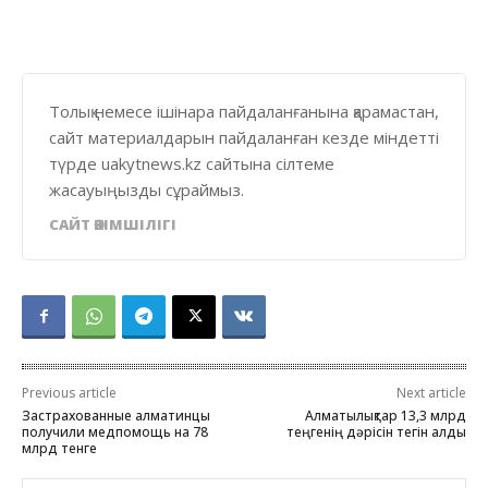
Толық немесе ішінара пайдаланғанына қарамастан,
сайт материалдарын пайдаланған кезде міндетті
түрде uakytnews.kz сайтына сілтеме
жасауыңызды сұраймыз.
САЙТ ӘКІМШІЛІГІ
Previous article
Next article
Застрахованные алматинцы
Алматылықтар 13,3 млрд
получили медпомощь на 78
теңгенің дәрісін тегін алды
млрд тенге