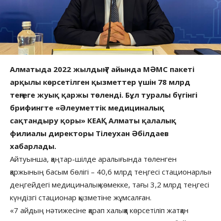
Алматыда 2022 жылдың 7 айында МӘМС пакеті
арқылы көрсетілген қызметтер үшін 78 млрд
теңгеге жуық қаржы төленді. Бұл туралы бүгінгі
брифингте «Әлеуметтік медициналық
сақтандыру қоры» КЕАҚ Алматы қалалық
филиалы директоры Тілеухан Әбілдаев
хабарлады.
Айтуынша, қаңтар-шілде аралығында төленген
қаржының басым бөлігі – 40,6 млрд теңгесі стационарлық
деңгейдегі медициналық көмекке, тағы 3,2 млрд теңгесі
күндізгі стационар қызметіне жұмсалған.
«7 айдың нәтижесіне қарап халыққа көрсетіліп жатқан