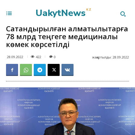
UakytNews
KZ
Сақтандырылған алматылықтарға
78 млрд теңгеге медициналық
көмек көрсетілді
422
28.09.2022
0
жаңартылды:
28.09.2022