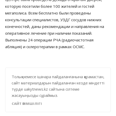
которую посетили более 100 жителей и гостей
мегаполиса. Всем бесплатно были проведены
консультации специалистов, УЗДГ сосудов нижних
конечностей, даны рекомендации и направления на
оперативное лечение при наличии показаний.
Выполнены 24 операции РЧА (радиочастотная
абляция) и склеротерапии в рамках ОСМС.
Толық немесе ішінара пайдаланғанына қарамастан,
сайт материалдарын пайдаланған кезде міндетті
түрде uakytnews.kz сайтына сілтеме
жасауыңызды сұраймыз.
САЙТ ӘКІМШІЛІГІ