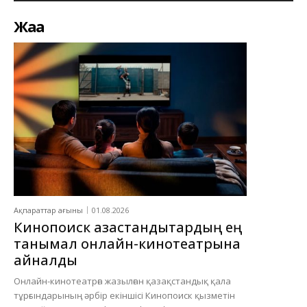
Жаңа
Ақпараттар ағыны
01.08.2026
Кинопоиск қазақстандықтардың ең
танымал онлайн-кинотеатрына
айналды
Онлайн-кинотеатрға жазылған қазақстандық қала
тұрғындарының әрбір екіншісі Кинопоиск қызметін