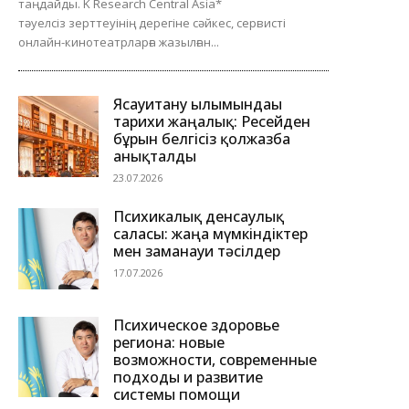
таңдайды. K Research Central Asia*
тәуелсіз зерттеуінің дерегіне сәйкес, сервисті
онлайн-кинотеатрларға жазылған...
Ясауитану ғылымындағы
тарихи жаңалық: Ресейден
бұрын белгісіз қолжазба
анықталды
23.07.2026
Психикалық денсаулық
саласы: жаңа мүмкіндіктер
мен заманауи тәсілдер
17.07.2026
Психическое здоровье
региона: новые
возможности, современные
подходы и развитие
системы помощи