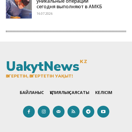
UakytNews
KZ
ӨЗГЕРЕТІН, ӨЗГЕРТЕТІН УАҚЫТ!
БАЙЛАНЫС
ҚҰПИЯЛЫҚ САЯСАТЫ
КЕЛІСІМ