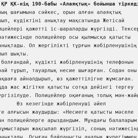
ның шағымына сәйкес, орын алған алаяқтық 
шып, күдіктіні анықтау мақсатында Жетісай 
ицейлері қажетті іс-шараларды жүргізді. Тексер
нәтижесінде полицейлер осы қылмысқа қатысты 
анықтады. Ол жергілікті тұрғын жәбірленушінің 
                           

рай тұрып, тауарлық несие шығарған. Содан оны 
ақшаға айналдырып, өз қажеттілігне жұмсаған. 
ңда жас жігітке қатысты сотқа дейінгі тергеу 
үргізілуде. Полицейлер оқиғаның толық мән-жайы
      Өз кезегінде жәбірленуші әйел 
ге алғысын жаудырды: «Несиеге қатысты мәселе 
ан полицейлерге арыздандым. Мұндағы балаларым 
жұмыстарын жақсылап жүргізіп, соның нәтижесінд
анықтады. Осыған байланысты аналық жүрегіммен 