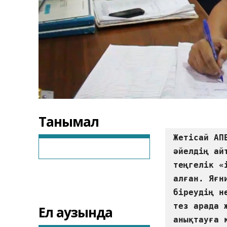
Танымал
Жетісай АП
әйелдің ай
теңгелік «
алған. Яғн
біреудің н
тез арада 
Ел аузында
анықтауға 