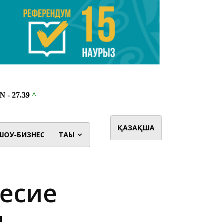
ҚАЗАҚША
ШОУ-БИЗНЕС
ТАҒЫ
несие
ы