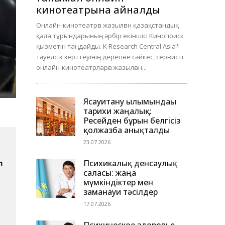
кинотеатрына айналды
Онлайн-кинотеатрға жазылған қазақстандық
қала тұрғындарының әрбір екіншісі Кинопоиск
қызметін таңдайды. K Research Central Asia*
тәуелсіз зерттеуінің дерегіне сәйкес, сервисті
онлайн-кинотеатрларға жазылған...
Ясауитану ғылымындағы
тарихи жаңалық:
Ресейден бұрын белгісіз
қолжазба анықталды
23.07.2026
Психикалық денсаулық
 
саласы: жаңа
мүмкіндіктер мен
заманауи тәсілдер
17.07.2026