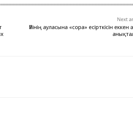
Next ar
т
Үйінің ауласына «сора» есірткісін еккен 
их
анықта