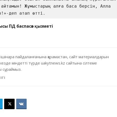
 айтамын! Жұмыстарың алға баса берсін, Алла 
н!»-деп атап өтті.   
ысы ПД баспасөз қызметі
 ішінара пайдаланғанына қарамастан, сайт материалдарын
кезде міндетті түрде uakytnews.kz сайтына сілтеме
 сұраймыз.
ІГІ