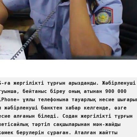
Б-ға жергілікті тұрғын арызданды. Жәбірленуші 
туынша, бейтаныс біреу оның атынан 900 000 
iPhone» ұялы телефонына тауарлық несие шығарып
и жәбірленуші банктен хабар келгенде, өзге 
есие алғанын біледі. Содан жергілікті тұрғын 
жетісайлық тәртіп сақшыларынан мән-жайды 
көмек берулерін сұраған. Аталған жайтты 