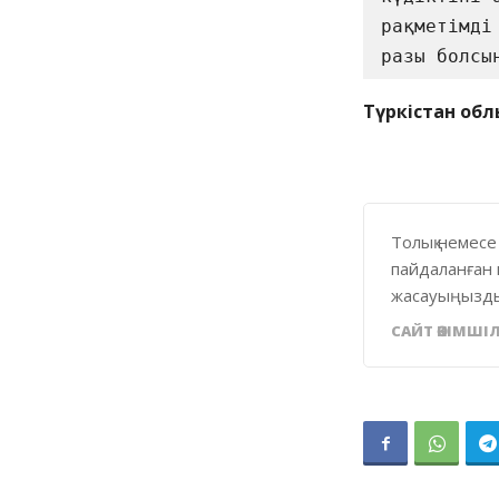
рақметімді
разы болсы
Түркістан обл
Толық немесе
пайдаланған 
жасауыңызды
САЙТ ӘКІМШІЛ