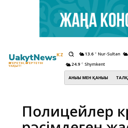
13.6
Nur-Sultan
C
UakytNews
KZ
24.9
Shymkent
ӨЗГЕРЕТІН, ӨЗГЕРТЕТІН
C
УАҚЫТ!
АНЫҒЫ МЕН ҚАНЫҒЫ
ТАЛҚ
Полицейлер кө
рәсімдеген жа