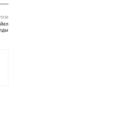
ticle
әйел
лды