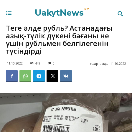
UakytNews
KZ
Теңге әлде рубль? Астанадағы
азық-түлік дүкені бағаны не
үшін рубльмен белгілегенін
түсіндірді
449
11.10.2022
0
жаңартылды:
11.10.2022