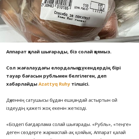
Аппарат қалай шығарады, біз солай қоямыз.
Сол жағалаудағы елордалық дүкендердің бірі
тауар бағасын рубльмен белгілеген, деп
хабарлайды
Azattyq Ruhy
тілшісі.
Дүкеннің сатушысы бұдан ешқандай астыртын ой
іздеудің қажеті жоқ екенін жеткізді.
«Біздегі бағдарлама солай шығарады. «Рубль», «теңге»
деген сөздерге жармаспай-ақ қояйық. Аппарат қалай