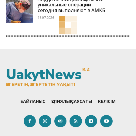
уникальные операции
сегодня выполняют в АМКБ
16.07.2026
UakytNews
KZ
ӨЗГЕРЕТІН, ӨЗГЕРТЕТІН УАҚЫТ!
БАЙЛАНЫС
ҚҰПИЯЛЫҚ САЯСАТЫ
КЕЛІСІМ