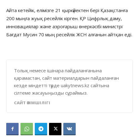
Айта кетейік, елімізге 21 қыркүйектен бері Қазақстанға
200 мыңға жуық ресейлік кірген. ҚР Цифрлық даму,
инновациялар және аэроғарыш өнеркәсібі министрі
Бағдат Мусин 70 мың ресейлік ЖСН алғанын айтқан еді.
Толық немесе ішінара пайдаланғанына
қарамастан, сайт материалдарын пайдаланған
кезде міндетті түрде uakytnews.kz сайтына
сілтеме жасауыңызды сұраймыз.
САЙТ ӘКІМШІЛІГІ