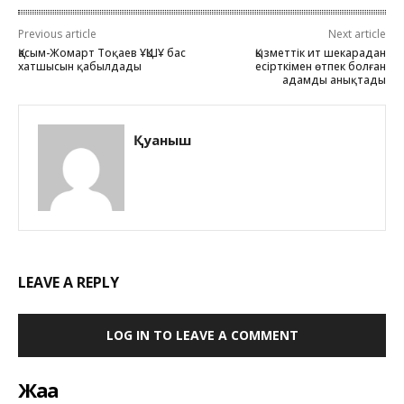
Previous article
Next article
Қасым-Жомарт Тоқаев ҰҚШҰ бас
Қызметтік ит шекарадан
хатшысын қабылдады
есірткімен өтпек болған
адамды анықтады
Қуаныш
LEAVE A REPLY
LOG IN TO LEAVE A COMMENT
Жаңа