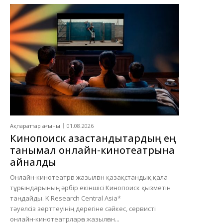
Ақпараттар ағыны
01.08.2026
Кинопоиск қазақстандықтардың ең
танымал онлайн-кинотеатрына
айналды
Онлайн-кинотеатрға жазылған қазақстандық қала
тұрғындарының әрбір екіншісі Кинопоиск қызметін
таңдайды. K Research Central Asia*
тәуелсіз зерттеуінің дерегіне сәйкес, сервисті
онлайн-кинотеатрларға жазылған...