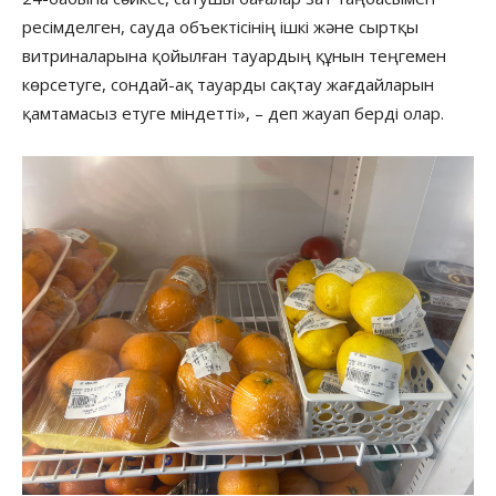
ресімделген, сауда объектісінің ішкі және сыртқы
витриналарына қойылған тауардың құнын теңгемен
көрсетуге, сондай-ақ тауарды сақтау жағдайларын
қамтамасыз етуге міндетті», – деп жауап берді олар.