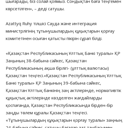
шығарады, біз солай қоямыз. Сондықтан баға теңгемен
көрсетілген», – деді сатушы.
Azattyq Ruhy тілшісі Сауда және интеграция
министрлігінің тұтынушылардың құқықтарын қорғау
комитетінен осыған қатысты пікірін сұрап білді.
«Қазақстан Республикасының Ұлттық Банкі туралы» ҚР
Заңының 38-бабына сәйкес, Қазақстан
Республикасының ақша бiрлiгi- (ұлттық валютасы)
Қазақстан теңгесi.«Қазақстан Республикасының Ұлттық
Банкі туралы» ҚР Заңының 39-бабына сәйкес,
Қазақстан Ұлттық банкiнiң заң актiлерiнде, нормативтiк
құқықтық актiлерiнде көзделген жағдайларды
қоспағанда, Қазақстан Республикасында бiрден-бiр
заңды төлем құралы Қазақстан теңгесi.
«Тұтынушылардың құқықтарын қорғау туралы» заңның
24-бабына сәйкес, сатушы бағалар зат таңбасымен