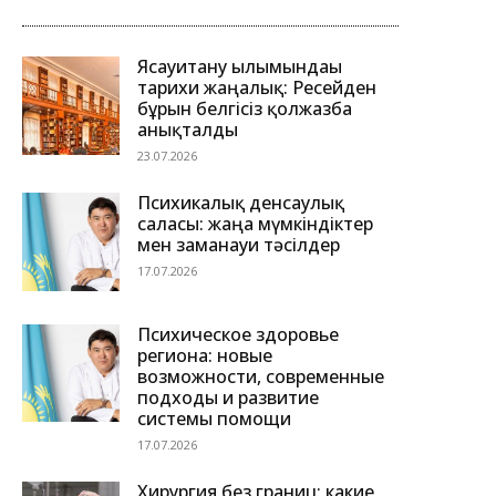
Ясауитану ғылымындағы
тарихи жаңалық: Ресейден
бұрын белгісіз қолжазба
анықталды
23.07.2026
Психикалық денсаулық
саласы: жаңа мүмкіндіктер
мен заманауи тәсілдер
17.07.2026
Психическое здоровье
региона: новые
возможности, современные
подходы и развитие
системы помощи
17.07.2026
Хирургия без границ: какие