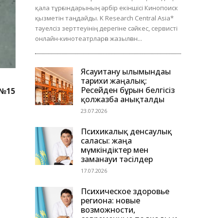
қала тұрғындарының әрбір екіншісі Кинопоиск
қызметін таңдайды. K Research Central Asia*
тәуелсіз зерттеуінің дерегіне сәйкес, сервисті
онлайн-кинотеатрларға жазылған...
Ясауитану ғылымындағы
тарихи жаңалық:
Ресейден бұрын белгісіз
 №15
қолжазба анықталды
23.07.2026
Психикалық денсаулық
саласы: жаңа
мүмкіндіктер мен
заманауи тәсілдер
17.07.2026
Психическое здоровье
региона: новые
возможности,