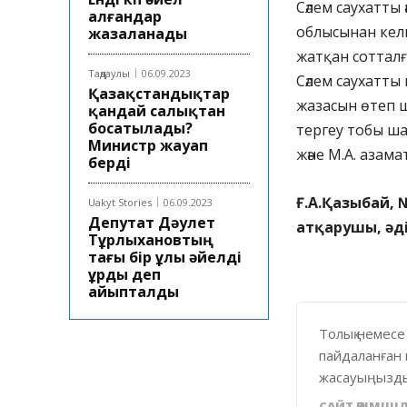
Сәлем саухатты
алғандар
облысынан келг
жазаланады
жатқан сотталғ
Таңдаулы
06.09.2023
Сәлем саухатты
Қазақстандықтар
жазасын өтеп 
қандай салықтан
босатылады?
тергеу тобы ш
Министр жауап
және М.А. азам
берді
Ғ.А.Қазыбай, 
Uakyt Stories
06.09.2023
Депутат Дәулет
атқарушы, әд
Тұрлыхановтың
тағы бір ұлы әйелді
ұрды деп
айыпталды
Толық немесе
пайдаланған 
жасауыңызды
САЙТ ӘКІМШІЛ