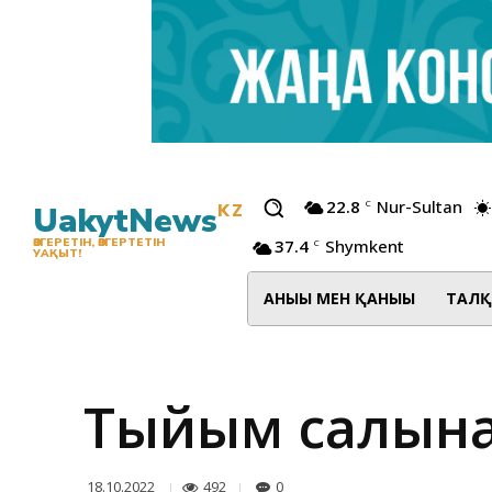
22.8
Nur-Sultan
C
UakytNews
KZ
37.4
Shymkent
ӨЗГЕРЕТІН, ӨЗГЕРТЕТІН
C
УАҚЫТ!
АНЫҒЫ МЕН ҚАНЫҒЫ
ТАЛҚ
Тыйым салынға
492
0
18.10.2022