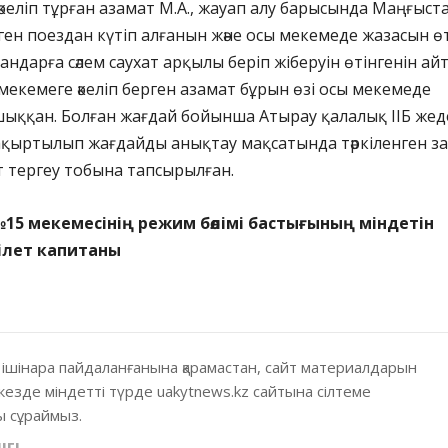
 әкеліп тұрған азамат М.А., жауап алу барысында Маңғыст
ен поездан күтіп алғанын және осы мекемеде жазасын ө
андарға сәлем саухат арқылы беріп жіберуін өтінгенін ай
 мекемеге әкеліп берген азамат бұрын өзі осы мекемеде
шыққан. Болған жағдай бойынша Атырау қалалық ІІБ жед
ақыртылып жағдайды анықтау мақсатында тәркіленген з
ат тергеу тобына тапсырылған.
№15 мекемесінің режим бөлімі бастығының міндетін
ілет капитаны
 ішінара пайдаланғанына қарамастан, сайт материалдарын
кезде міндетті түрде uakytnews.kz сайтына сілтеме
 сұраймыз.
ІГІ