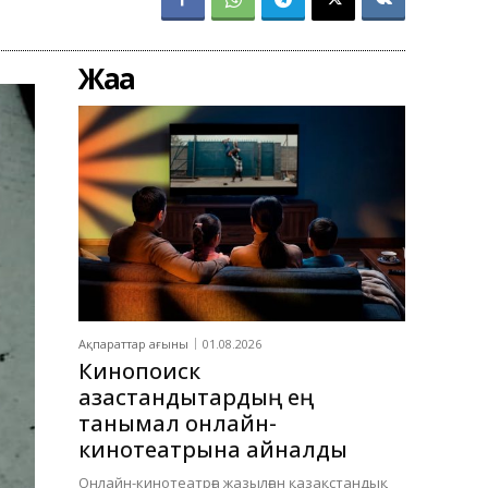
Жаңа
Ақпараттар ағыны
01.08.2026
Кинопоиск
қазақстандықтардың ең
танымал онлайн-
кинотеатрына айналды
Онлайн-кинотеатрға жазылған қазақстандық