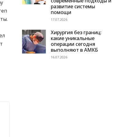
современные подходы и
ау
развитие системы
теп
помощи
тты.
17.07.2026
Хирургия без границ:
ел
какие уникальные
ат
операции сегодня
выполняют в АМКБ
16.07.2026