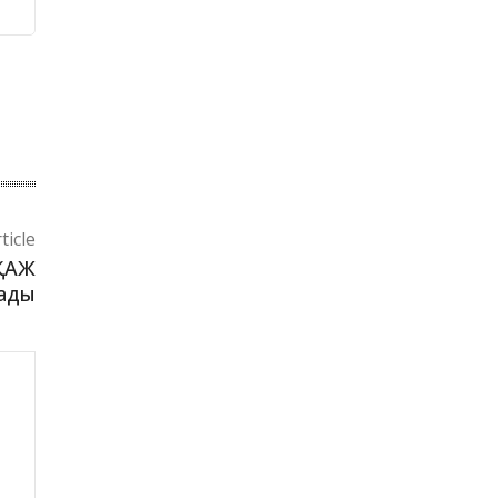
ticle
 ҚАЖ
лады