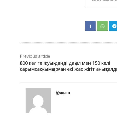
Previous article
800 келіге жуық дәнді дақыл мен 150 келі
сарымсақ жымқырған екі жас жігіт анықтал
Қуаныш