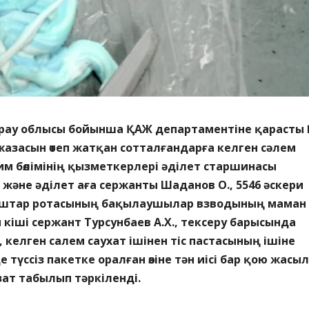
ау облысы бойынша ҚАЖ департаментіне қарасты
азасын өтеп жатқан сотталғандарға келген сәлем
м бөлімінің қызметкерлері әділет старшинасы
, және әділет аға сержанты Шаданов О., 5546 әскери
қыштар ротасының бақылаушылар взводының маман
іші сержант Турсунбаев А.Х., тексеру барысында
., келген салем саухат ішінен тіс пастасының ішіне
 түссіз пакетке оралған өзіне тән иісі бар қою жасыл
 зат табылып тәркіленді.