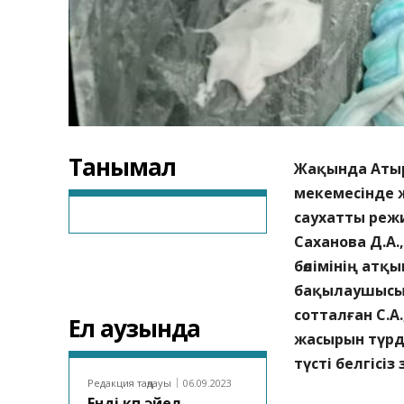
Танымал
Жақында Атыр
мекемесінде ж
саухатты режи
Саханова Д.А.
бөлімінің ат
бақылаушысы к
сотталған С.А
Ел аузында
жасырын түрде
түсті белгісіз
Редакция таңдауы
06.09.2023
Енді көп әйел