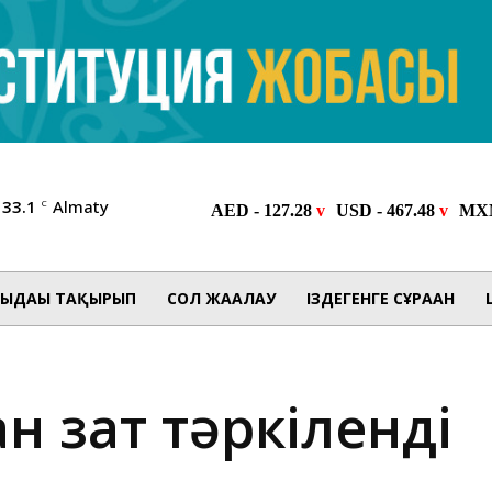
33.1
Almaty
C
ЫДАҒЫ ТАҚЫРЫП
СОЛ ЖАҒАЛАУ
ІЗДЕГЕНГЕ СҰРАҒАН
н зат тәркіленді