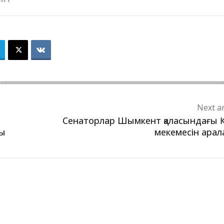
Next ar
Сенаторлар Шымкент қаласындағы
ды
мекемесін ара