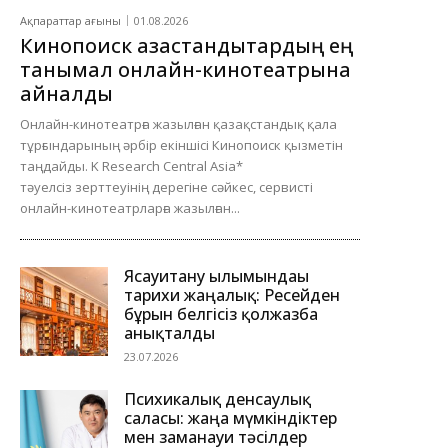
Ақпараттар ағыны
01.08.2026
Кинопоиск қазақстандықтардың ең
танымал онлайн-кинотеатрына
айналды
Онлайн-кинотеатрға жазылған қазақстандық қала
тұрғындарының әрбір екіншісі Кинопоиск қызметін
таңдайды. K Research Central Asia*
тәуелсіз зерттеуінің дерегіне сәйкес, сервисті
онлайн-кинотеатрларға жазылған...
Ясауитану ғылымындағы
тарихи жаңалық: Ресейден
бұрын белгісіз қолжазба
анықталды
23.07.2026
Психикалық денсаулық
саласы: жаңа мүмкіндіктер
мен заманауи тәсілдер