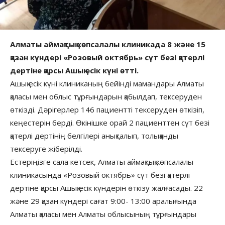
Алматы аймақтық көпсалалы клиникада 8 және 15
қазан күндері «Розовый октябрь» сүт безі қатерлі
дертіне қарсы Ашық есік күні өтті.
Ашық есік күні клиниканың бейінді мамандары Алматы
қаласы мен облыс тұрғындарын қабылдап, тексеруден
өткізді. Дәрігерлер 146 пациентті тексеруден өткізіп,
кеңестерін берді. Өкінішке орай 2 пациенттен сүт безі
қатерлі дертінің белгілері анықталып, толыққанды
тексеруге жіберілді.
Естеріңізге сала кетсек, Алматы аймақтық көпсалалы
клиникасында «Розовый октябрь» сүт безі қатерлі
дертіне қарсы Ашық есік күндерін өткізу жалғасады. 22
және 29 қазан күндері сағат 9:00- 13:00 аралығында
Алматы қаласы мен Алматы облысының тұрғындары