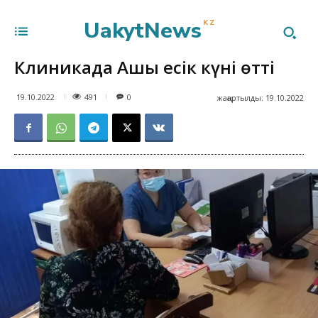
UakytNews
KZ
Клиникада Ашық есік күні өтті
491
19.10.2022
0
жаңартылды:
19.10.2022