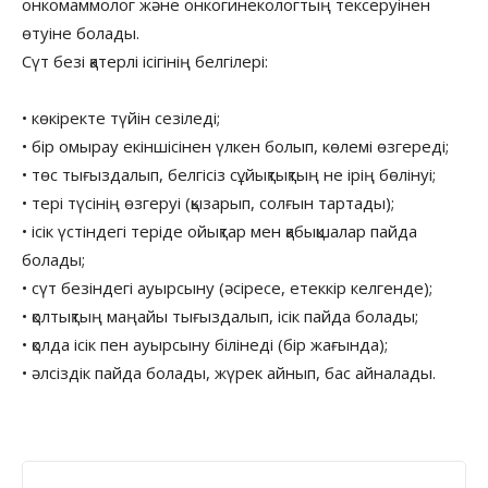
онкомаммолог және онкогинекологтың тексеруінен
өтуіне болады.
Сүт безі қатерлі ісігінің белгілері:
• көкіректе түйін сезіледі;
• бір омырау екіншісінен үлкен болып, көлемі өзгереді;
• төс тығыздалып, белгісіз сұйықтықтың не ірің бөлінуі;
• тері түсінің өзгеруі (қызарып, солғын тартады);
• ісік үстіндегі теріде ойықтар мен қабықшалар пайда
болады;
• сүт безіндегі ауырсыну (әсіресе, етеккір келгенде);
• қолтықтың маңайы тығыздалып, ісік пайда болады;
• қолда ісік пен ауырсыну білінеді (бір жағында);
• әлсіздік пайда болады, жүрек айнып, бас айналады.