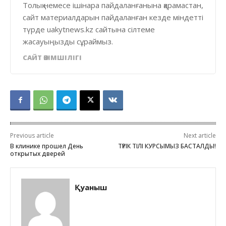
Толық немесе ішінара пайдаланғанына қарамастан,
сайт материалдарын пайдаланған кезде міндетті
түрде uakytnews.kz сайтына сілтеме
жасауыңызды сұраймыз.
САЙТ ӘКІМШІЛІГІ
Previous article
Next article
В клинике прошел День
ТҮРІК ТІЛІ КУРСЫМЫЗ БАСТАЛДЫ!
открытых дверей
Қуаныш