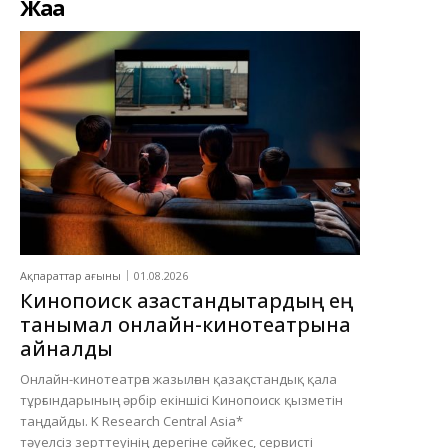
Жаңа
Ақпараттар ағыны
01.08.2026
Кинопоиск қазақстандықтардың ең
танымал онлайн-кинотеатрына
айналды
Онлайн-кинотеатрға жазылған қазақстандық қала
тұрғындарының әрбір екіншісі Кинопоиск қызметін
таңдайды. K Research Central Asia*
тәуелсіз зерттеуінің дерегіне сәйкес, сервисті