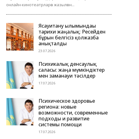
онлайн-кинотеатрларға жазылған...
Ясауитану ғылымындағы
тарихи жаңалық: Ресейден
бұрын белгісіз қолжазба
анықталды
23.07.2026
Психикалық денсаулық
саласы: жаңа мүмкіндіктер
мен заманауи тәсілдер
17.07.2026
Психическое здоровье
региона: новые
возможности, современные
подходы и развитие
системы помощи
17.07.2026