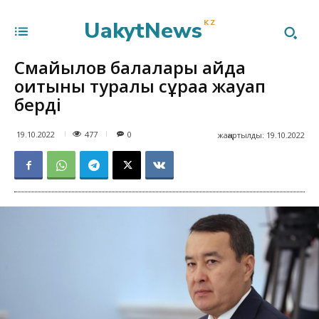
UakytNews
KZ
Смайылов балалары қайда
оқитыны туралы сұраққа жауап
берді
477
19.10.2022
0
жаңартылды:
19.10.2022