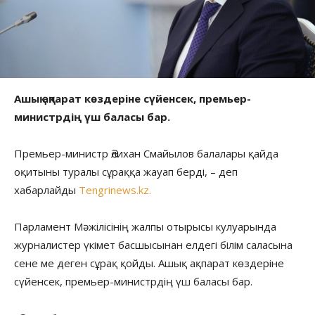
Ашық ақпарат көздеріне сүйенсек, премьер-
министрдің үш баласы бар.
Премьер-министр Әлихан Смайылов балалары қайда
оқитыны туралы сұраққа жауап берді, – деп
хабарлайды
Tengrinews.kz.
Парламент Мәжілісінің жалпы отырысы кулуарында
журналистер үкімет басшысынан елдегі білім саласына
сене ме деген сұрақ қойды. Ашық ақпарат көздеріне
сүйенсек, премьер-министрдің үш баласы бар.