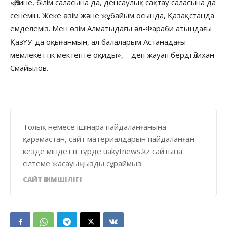
«Әрине, білім саласына да, денсаулық сақтау саласына да
сенемін. Жеке өзім және жұбайым осында, Қазақстанда
емделеміз. Мен өзім Алматыдағы әл-Фараби атындағы
ҚазҰУ-да оқығанмын, ал балаларым Астанадағы
мемлекеттік мектепте оқиды», – деп жауап берді Әлихан
Смайылов.
Толық немесе ішінара пайдаланғанына
қарамастан, сайт материалдарын пайдаланған
кезде міндетті түрде uakytnews.kz сайтына
сілтеме жасауыңызды сұраймыз.
САЙТ ӘКІМШІЛІГІ