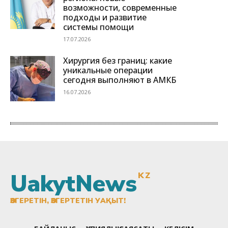
UakytNews
KZ
ӨЗГЕРЕТІН, ӨЗГЕРТЕТІН УАҚЫТ!