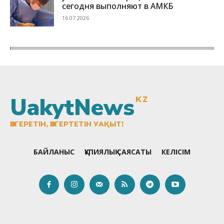
UakytNews
KZ
ӨЗГЕРЕТІН, ӨЗГЕРТЕТІН УАҚЫТ!
БАЙЛАНЫС
ҚҰПИЯЛЫҚ САЯСАТЫ
КЕЛІСІМ