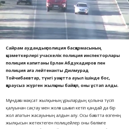
Сайрам аудандық полиция басқармасының
қызметкерлері учаскелік полиция инспекторлары
полиция капитаны Ерлан Абдукадиров пен
полиция аға лейтенанты Дилмурад
Тойчибаевтар, түнгі уақытта ауыл ішінде бос,
қараусыз жүрген жылқыны байқап, оны ұстап алды.
Мұндағы мақсат жылқының ұрылардың қолына түсіп
қалуынан сақтау мен жолға шығып кетіп қандай да бір
жол апатын жасауының алдын алу. Осы бағытта өзгенің
жылқысын жетектеген полицейлер оны бөлімге