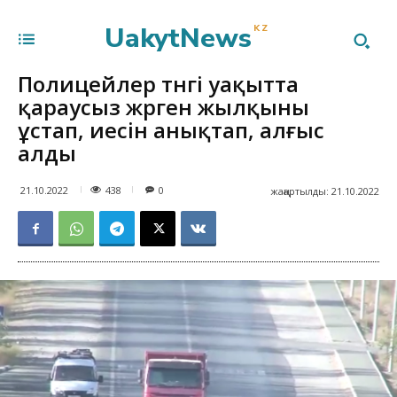
UakytNews
KZ
Полицейлер түнгі уақытта
қараусыз жүрген жылқыны
ұстап, иесін анықтап, алғыс
алды
438
21.10.2022
0
жаңартылды:
21.10.2022