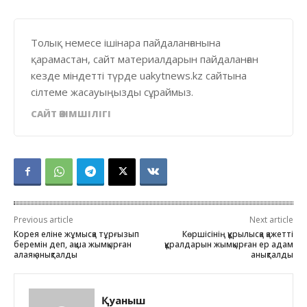
Толық немесе ішінара пайдаланғанына
қарамастан, сайт материалдарын пайдаланған
кезде міндетті түрде uakytnews.kz сайтына
сілтеме жасауыңызды сұраймыз.
САЙТ ӘКІМШІЛІГІ
Previous article
Next article
Корея еліне жұмысқа тұрғызып
Көршісінің құрылысқа қажетті
беремін деп, ақша жымқырған
құралдарын жымқырған ер адам
алаяқ анықталды
анықталды
Қуаныш