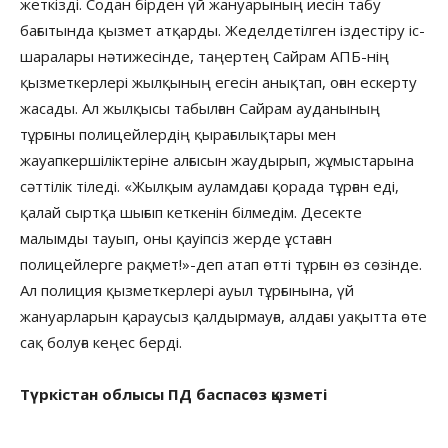
жеткізді. Содан бірден үй жануарының иесін табу
бағытында қызмет атқарды. Жеделдетілген іздестіру іс-
шаралары нәтижесінде, таңертең Сайрам АПБ-нің
қызметкерлері жылқының егесін анықтап, оған ескерту
жасады. Ал жылқысы табылған Сайрам ауданының
тұрғыны полицейлердің қырағылықтары мен
жауапкершіліктеріне алғысын жаудырып, жұмыстарына
сәттілік тіледі. «Жылқым ауламдағы қорада тұрған еді,
қалай сыртқа шығып кеткенін білмедім. Десекте
малымды тауып, оны қауіпсіз жерде ұстаған
полицейлерге рақмет!»-деп атап өтті тұрғын өз сөзінде.
Ал полиция қызметкерлері ауыл тұрғынына, үй
жануарларын қараусыз қалдырмауға, алдағы уақытта өте
сақ болуға кеңес берді.
Түркістан облысы ПД баспасөз қызметі