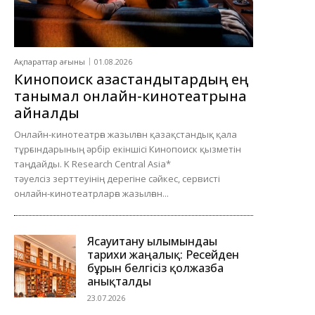
Ақпараттар ағыны
01.08.2026
Кинопоиск қазақстандықтардың ең
танымал онлайн-кинотеатрына
айналды
Онлайн-кинотеатрға жазылған қазақстандық қала
тұрғындарының әрбір екіншісі Кинопоиск қызметін
таңдайды. K Research Central Asia*
тәуелсіз зерттеуінің дерегіне сәйкес, сервисті
онлайн-кинотеатрларға жазылған...
Ясауитану ғылымындағы
тарихи жаңалық: Ресейден
бұрын белгісіз қолжазба
анықталды
23.07.2026