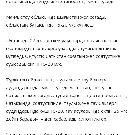
орталығында түнде және таңертең тұман түседі.
Маңғыстау облысында шығыстан жел соғады,
облыстың батысында 15-20 м/с күтіледі.
«Астанада 27 қазанда кей уақыттарда жауын-шашын
(жаңбырдың соңы қарға ұласады), тұман, көктайғақ
күтіледі. Оңтүстік-батыстан соғатын жел солтүстікке
ауысады, екпіні 15-20 м/с.
Түркістан облысының таулы және тау бөктерлі
аудандарында тұман түседі. Батыстан, солтүстік-
батыстан жел соғады, түнде және таңертең облыстың
батысында, солтүстігінде, таулы және тау бөктерлі
аудандарында күші 15-20, тау асуларында екпіні 25 м/с
дейін барады», – деп хабарлады синоптиктер.
27 қазанда түнде Ақмола облысының басым бөлігінде,