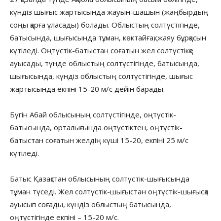
күндіз шығыс жартысында жауын-шашын (жаңбырдың
соңы қарға ұласады) болады. Облыстың солтүстігінде,
батысында, шығысында тұман, көктайғақ, жаяу бұрқасын
күтіледі. Оңтүстік-батыстан соғатын жел солтүстікқе
ауысады, түнде облыстың солтүстігінде, батысында,
шығысында, күндіз облыстың солтүстігінде, шығыс
жартысында екпіні 15-20 м/с дейін барады.
Бүгін Абай облысының солтүстігінде, оңтүстік-
батысында, орталығында оңтүстіктен, оңтүстік-
батыстан соғатын желдің күші 15-20, екпіні 25 м/с
күтіледі.
Батыс Қазақстан облысының солтүстік-шығысында
тұман түседі. Жел солтүстік-шығыстан оңтүстік-шығысқа
ауысып соғады, күндіз облыстың батысында,
оңтүстігінде екпіні – 15-20 м/с.