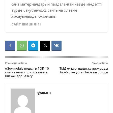
сайт материалдарын пайдаланған кезде міндетті
түрде uakytnews.kz сайтына сілтеме
жасауыңызды сұраймыз.
САЙТ ӘКІМШІЛІГІ
Previous article
Next article
eGov mobile вошел в ТОП-10
ТМД елдері қашқын жемқорларды
скачиваемых приложений в
бір-біріне ұстап беретін болды
Huawei AppGallery
Қуаныш