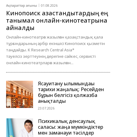
Ақпараттар ағыны
01.08.2026
Кинопоиск қазақстандықтардың ең
танымал онлайн-кинотеатрына
айналды
Онлайн-кинотеатрға жазылған қазақстандық қала
тұрғындарының әрбір екіншісі Кинопоиск қызметін
таңдайды. K Research Central Asia*
тәуелсіз зерттеуінің дерегіне сәйкес, сервисті
онлайн-кинотеатрларға жазылған...
Ясауитану ғылымындағы
тарихи жаңалық: Ресейден
бұрын белгісіз қолжазба
анықталды
23.07.2026
Психикалық денсаулық
саласы: жаңа мүмкіндіктер
мен заманауи тәсілдер