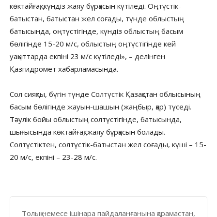
көктайғақ, күндіз жаяу бұрқасын күтіледі. Оңтүстік-
батыстан, батыстан жел соғады, түнде облыстың
батысында, оңтүстігінде, күндіз облыстың басым
бөлігінде 15-20 м/с, облыстың оңтүстігінде кей
уақыттарда екпіні 23 м/с күтіледі», – делінген
Қазгидромет хабарламасында.
Сол сияқты, бүгін түнде Солтүстік Қазақстан облысының
басым бөлігінде жауын-шашын (жаңбыр, қар) түседі.
Тәулік бойы облыстың солтүстігінде, батысында,
шығысында көктайғақ, жаяу бұрқасын болады.
Солтүстіктен, солтүстік-батыстан жел соғады, күші – 15-
20 м/с, екпіні – 23-28 м/с.
Толық немесе ішінара пайдаланғанына қарамастан,