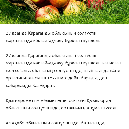
27 қазанда Қарағанды облысының солтүстік
жартысында көктайғақ, жаяу бұрқасын күтіледі.
27 қазанда Қарағанды облысының солтүстік
жартысында көктайғақ, жаяу бұрқасын күтіледі. Батыстан
жел соғады, облыстың солтүстігінде, шығысында және
орталығында екпіні 15-20 м/с дейін барады, деп
хабарлайды ҚазАқпарат.
Қазгидрометтің мәліметінше, осы күні Қызылорда
облысының солтүстігінде, орталығында тұман түседі.
Ал Ақтөбе облысының солтүстігінде, батысында,