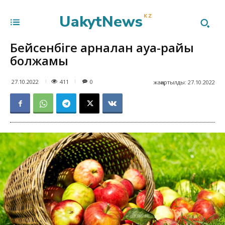
UakytNews
KZ
Бейсенбіге арналған ауа-райы
болжамы
411
27.10.2022
0
жаңартылды:
27.10.2022