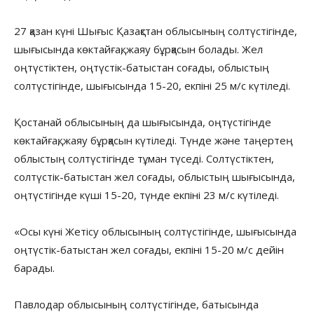
27 қазан күні Шығыс Қазақстан облысының солтүстігінде,
шығысында көктайғақ, жаяу бұрқасын болады. Жел
оңтүстіктен, оңтүстік-батыстан соғады, облыстың
солтүстігінде, шығысында 15-20, екпіні 25 м/с күтіледі.
Қостанай облысының да шығысында, оңтүстігінде
көктайғақ, жаяу бұрқасын күтіледі. Түнде және таңертең
облыстың солтүстігінде тұман түседі. Солтүстіктен,
солтүстік-батыстан жел соғады, облыстың шығысында,
оңтүстігінде күші 15-20, түнде екпіні 23 м/с күтіледі.
«Осы күні Жетісу облысының солтүстігінде, шығысында
оңтүстік-батыстан жел соғады, екпіні 15-20 м/с дейін
барады.
Павлодар облысының солтүстігінде, батысында