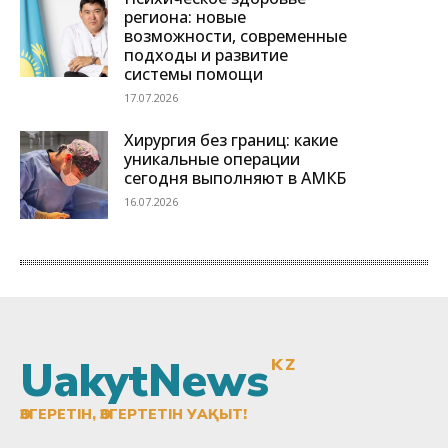
UakytNews
KZ
ӨЗГЕРЕТІН, ӨЗГЕРТЕТІН УАҚЫТ!