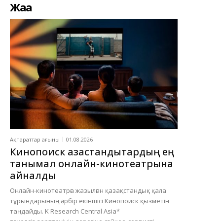
Жаңа
Ақпараттар ағыны
01.08.2026
Кинопоиск қазақстандықтардың ең
танымал онлайн-кинотеатрына
айналды
Онлайн-кинотеатрға жазылған қазақстандық қала
тұрғындарының әрбір екіншісі Кинопоиск қызметін
таңдайды. K Research Central Asia*