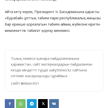
Айта кету керек, Президент Іс Басқармасына қарасты
«Бурабай» ұлттық табиғи паркі республикалық маңызы
бар ерекше қорғалатын табиғи аймақ жүйесіне кіретін
мемлекеттік табиғат қорғау мекемесі.
Толық немесе ішінара пайдаланғанына
қарамастан, сайт материалдарын пайдаланған
кезде міндетті түрде uakytnews.kz сайтына
сілтеме жасауыңызды сұраймыз.
САЙТ ӘКІМШІЛІГІ