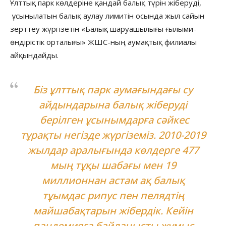
Ұлттық парк көлдеріне қандай балық түрін жіберуді,
ұсынылатын балық аулау лимитін осында жыл сайын
зерттеу жүргізетін «Балық шаруашылығы ғылыми-
өндірістік орталығы» ЖШС-ның аумақтық филиалы
айқындайды.
Біз ұлттық парк аумағындағы су
айдындарына балық жіберуді
берілген ұсынымдарға сәйкес
тұрақты негізде жүргіземіз. 2010-2019
жылдар аралығында көлдерге 477
мың тұқы шабағы мен 19
миллионнан астам ақ балық
тұымдас рипус пен пелядтің
майшабақтарын жібердік. Кейін
пандемияға байланысты жұмыс