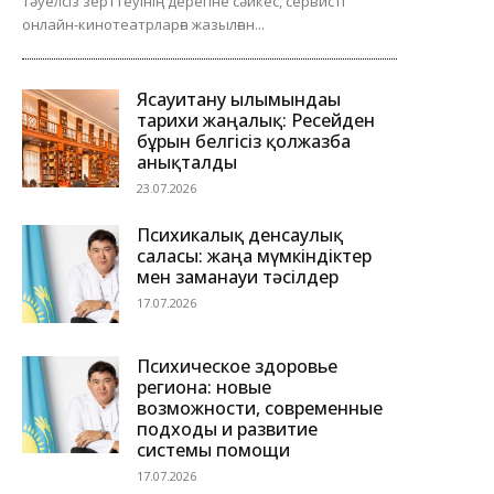
тәуелсіз зерттеуінің дерегіне сәйкес, сервисті
онлайн-кинотеатрларға жазылған...
Ясауитану ғылымындағы
тарихи жаңалық: Ресейден
бұрын белгісіз қолжазба
анықталды
23.07.2026
Психикалық денсаулық
саласы: жаңа мүмкіндіктер
мен заманауи тәсілдер
17.07.2026
Психическое здоровье
региона: новые
возможности, современные
подходы и развитие
системы помощи
17.07.2026