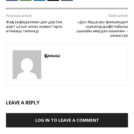
Previous article
Next article
Жаңа заң: Емделемін деп дертіне
«Дос-Мұқасан» фильміндегі
дерт қосып алған азаматтарға
оқиғалардың 80 пайызы
өтемақы төленеді
шынайы өмірден алынған» –
режиссер
Қуаныш
LEAVE A REPLY
LOG IN TO LEAVE A COMMENT