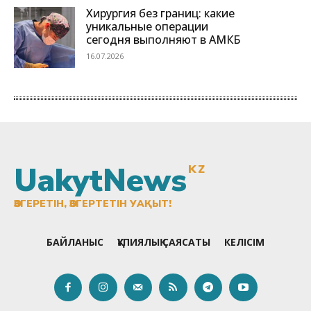
UakytNews
KZ
ӨЗГЕРЕТІН, ӨЗГЕРТЕТІН УАҚЫТ!
БАЙЛАНЫС
ҚҰПИЯЛЫҚ САЯСАТЫ
КЕЛІСІМ