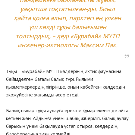
уақытша тоқтатылған-ды. Биыл
қайта қолға алып, парктегі ең үлкен
үш көлді тұқы балығымен
толтырдық,
– деді «Бурабай» МҰТП
инженер-ихтиологы Максим Пак.
Тұқы – «Бурабай» МҰТП көлдерінің ихтиофаунасына
бейімделген бағалы балық түрі. Ғылыми
қызметкерлердің пікірінше, оның көбейгені көлдердің
экожүйесіне жағымды әсер етеді.
Балықшылар тұқы аулауға ерекше құмар екенін де айта
кеткен жөн. Айдынға үнемі шабақ жіберіліп, балық аулау
барысын үнемі бақылауда ұстап отырса, көлдердің
биосферасына зиян келмейді.