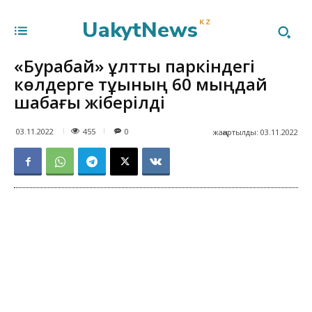
UakytNews
KZ
«Бурабай» ұлттық паркіндегі
көлдерге тұқының 60 мыңдай
шабағы жіберілді
455
03.11.2022
0
жаңартылды:
03.11.2022