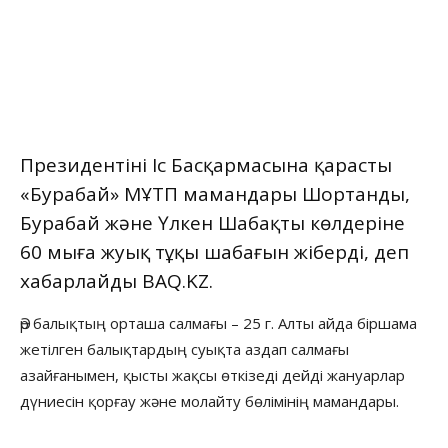
Президентінің Іс Басқармасына қарасты
«Бурабай» МҰТП мамандары Шортанды,
Бурабай және Үлкен Шабақты көлдеріне
60 мыңға жуық тұқы шабағын жіберді, деп
хабарлайды
BAQ.KZ.
Әр балықтың орташа салмағы – 25 г. Алты айда біршама
жетілген балықтардың суықта аздап салмағы
азайғанымен, қысты жақсы өткізеді дейді жануарлар
дүниесін қорғау және молайту бөлімінің мамандары.