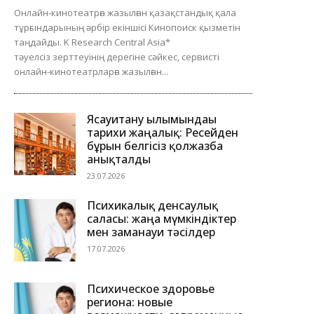
Онлайн-кинотеатрға жазылған қазақстандық қала
тұрғындарының әрбір екіншісі Кинопоиск қызметін
таңдайды. K Research Central Asia*
тәуелсіз зерттеуінің дерегіне сәйкес, сервисті
онлайн-кинотеатрларға жазылған...
Ясауитану ғылымындағы
тарихи жаңалық: Ресейден
бұрын белгісіз қолжазба
анықталды
23.07.2026
Психикалық денсаулық
саласы: жаңа мүмкіндіктер
мен заманауи тәсілдер
17.07.2026
Психическое здоровье
региона: новые