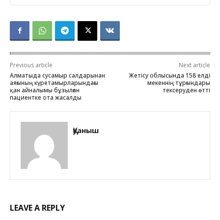
Previous article
Next article
Алматыда сусамыр салдарынан
Жетісу облысында 158 елді
аяғының күретамырларындағы
мекеннің тұрғындары
қан айналымы бұзылған
тексеруден өтті
пациентке ота жасалды
Қуаныш
LEAVE A REPLY