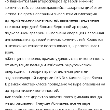
«У пациентки был атеросклероз артерий нижних
конечностей, соправождающийся сахарным диабетом
2 типа. Во время операции выполнена ангиография
артерий нижних конечностей, выявлены тандемные
стенозы передней большеберцовой артерии,
подколенной артерии. Выполнена операция баллонная
ангиопластика артерий нижних конечностей. Кровоток
в нижней конечности восстановлен», – раскказывает
врач.
«Женщине повезло, врачам удалось спасти конечность
от ампутации пальца и избежать хирургической
операции», – говорит врач отделения рентген-
эндоваскулярной хирургии ГКБ №4 Камила Оразбаева.
В рамках мастер-класса проведено четыре операции на
артерии нижних конечностей.
Как сообщает директор алматинского филиала Фонда
медстрахования Тлеухан Абилдаев, все четыре
операции профинансированы в рамках обязательного