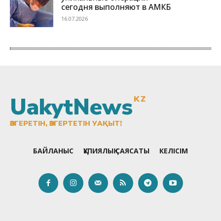
UakytNews
KZ
ӨЗГЕРЕТІН, ӨЗГЕРТЕТІН УАҚЫТ!
БАЙЛАНЫС
ҚҰПИЯЛЫҚ САЯСАТЫ
КЕЛІСІМ