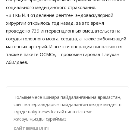
социального медицинского страхования.
«В ГКБ №4 отделение рентген-эндоваскулярной
хирургии открылось год назад, за это время
проведено 739 интервенционных вмешательств на
сосуды головного мозга, сердца, а также эмболизаций
маточных артерий. И все эти операции выполняются
также в пакете ОСМС», – прокоментировал Тлеухан
Абилдаев.
Толық немесе ішінара пайдаланғанына қарамастан,
сайт материалдарын пайдаланған кезде міндетті
түрде uakytnews.kz сайтына сілтеме
жасауыңызды сұраймыз.
САЙТ ӘКІМШІЛІГІ