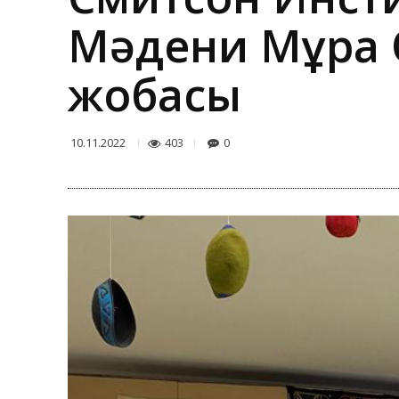
Мәдени Мұра 
жобасы
403
0
10.11.2022