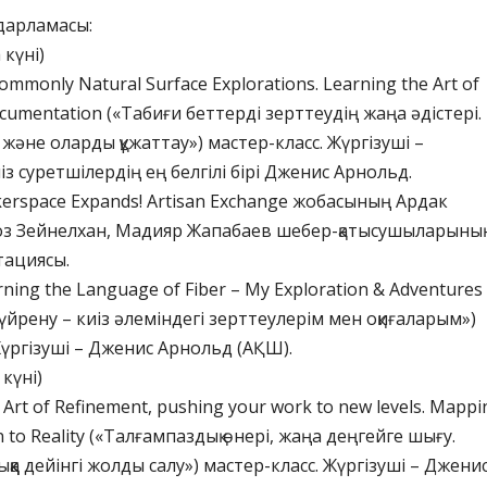
дарламасы:
 күні)
commonly Natural Surface Explorations. Learning the Art of
cumentation («Табиғи беттерді зерттеудің жаңа әдістері.
 және оларды құжаттау») мастер-класс. Жүргізуші –
з суретшілердің ең белгілі бірі Дженис Арнольд.
akerspace Expands! Artisan Exchange жобасының Ардак
оз Зейнелхан, Мадияр Жапабаев шебер-қатысушыларыны
тациясы.
arning the Language of Fiber – My Exploration & Adventures
ін үйрену – киіз әлеміндегі зерттеулерім мен оқиғаларым»)
үргізуші – Дженис Арнольд (АҚШ).
 күні)
e Art of Refinement, pushing your work to new levels. Mappi
n to Reality («Талғампаздық өнері, жаңа деңгейге шығу.
қа дейінгі жолды салу») мастер-класс. Жүргізуші – Джени