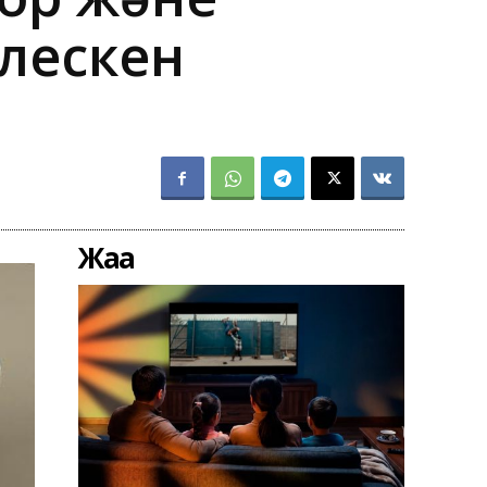
лескен
Жаңа