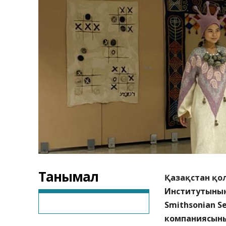
Танымал
Қазақстан қо
Институтының
Smithsonian Se
компаниясыны