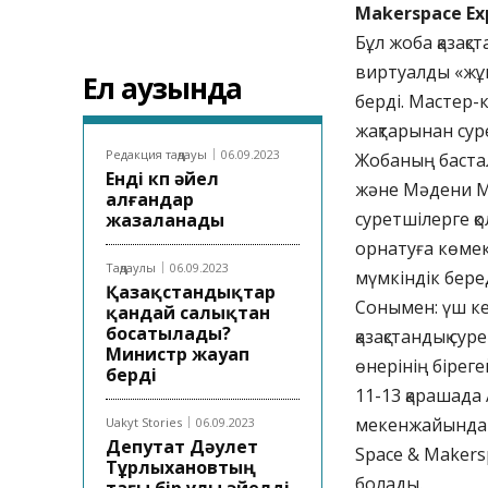
Makerspace Ex
Бұл жоба қазақ
виртуалды «жұп
Ел аузында
берді. Мастер-к
жақтарынан сур
Редакция таңдауы
06.09.2023
Жобаның баста
Енді көп әйел
және Мәдени М
алғандар
суретшілерге қо
жазаланады
орнатуға көмек
Таңдаулы
06.09.2023
мүмкіндік бере
Қазақстандықтар
Сонымен: үш к
қандай салықтан
босатылады?
қазақстандық су
Министр жауап
өнерінің біреге
берді
11-13 қарашада
мекенжайында 
Uakyt Stories
06.09.2023
Депутат Дәулет
Space & Makers
Тұрлыхановтың
болады.