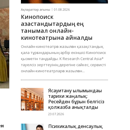
Ақпараттар ағыны
01.08.2026
Кинопоиск
қазақстандықтардың ең
танымал онлайн-
кинотеатрына айналды
Онлайн-кинотеатрға жазылған қазақстандық
қала тұрғындарының әрбір екіншісі Кинопоиск
қызметін таңдайды. K Research Central Asia*
тәуелсіз зерттеуінің дерегіне сәйкес, сервисті
онлайн-кинотеатрларға жазылған...
Ясауитану ғылымындағы
тарихи жаңалық:
Ресейден бұрын белгісіз
қолжазба анықталды
23.07.2026
ен
Психикалық денсаулық