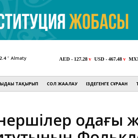
2.4
Almaty
C
ЫДАҒЫ ТАҚЫРЫП
СОЛ ЖАҒАЛАУ
ІЗДЕГЕНГЕ СҰРАҒАН
өнершілер одағы 
итутының Фолькл