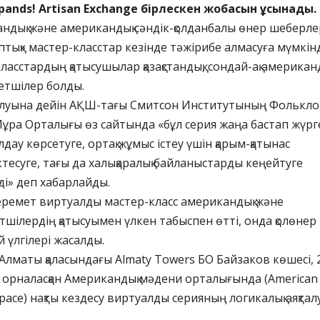
pands! Artisan Exchange бірлескен жобасын ұсынады.
стандық және американдық сәндік-қолданбалы өнер шеберле
тық» мастер-класстар кезінде тәжірибе алмасуға мүмкін
ласстардың қатысушылар қазақстандық, сондай-ақ американ
етшілер болды.
луына дейін АҚШ-тағы Смитсон Институтының Фолькло
ұра Орталығы өз сайтында «бұл серия жаңа бастап жүрг
лдау көрсетуге, ортақ жұмыс істеу үшін қарым-қатынас
тесуге, тағы да халықаралық байланыстарды кеңейтуге
ді» деп хабарлайды.
еремет виртуалды мастер-класс американдық және
ретшілердің қатысуымен үлкен табыспен өтті, онда қолөнер
й үлгілері жасалды.
 Алматы қаласындағы Almaty Towers БО Байзаков көшесі, 
орналасқан Американдық мәдени орталығында (American
pace) нақты кездесу виртуалды серияның логикалық аяқтал