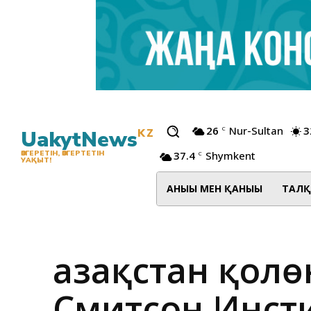
26
Nur-Sultan
3
C
UakytNews
KZ
37.4
Shymkent
ӨЗГЕРЕТІН, ӨЗГЕРТЕТІН
C
УАҚЫТ!
АНЫҒЫ МЕН ҚАНЫҒЫ
ТАЛҚ
Қазақстан қол
Смитсон Инст