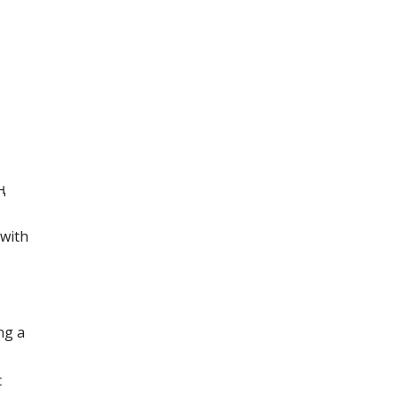
ң
 with
ng a
с