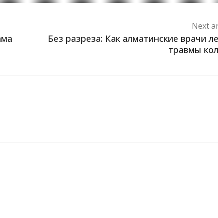
Next ar
ама
Без разреза: Как алматинские врачи л
травмы ко