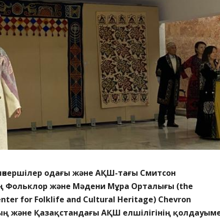
лөнершілер одағы және АҚШ-тағы Смитсон
 Фольклор және Мәдени Мұра Орталығы (the
nter for Folklife and Cultural Heritage) Chevron
ң және Қазақстандағы АҚШ елшілігінің қолдауым