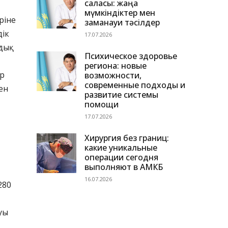
саласы: жаңа
мүмкіндіктер мен
ріне
заманауи тәсілдер
дік
17.07.2026
дық
Психическое здоровье
региона: новые
р
возможности,
современные подходы и
ен
развитие системы
помощи
17.07.2026
Хирургия без границ:
какие уникальные
операции сегодня
выполняют в АМКБ
16.07.2026
280
уы