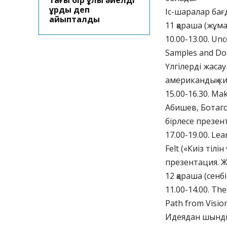
тағы бір ұлы әйелді
ұрды деп
Іс-шаралар бағ
айыпталды
11 қараша (жұма
10.00-13.00. Un
Samples and Do
Үлгілерді жасау
американдық киі
15.00-16.30. M
Абишев, Ботаг
бірлесе презен
17.00-19.00. Le
Felt («Киіз тіл
презентация. Ж
12 қараша (сенбі
11.00-14.00. Th
Path from Visio
Идеядан шындық