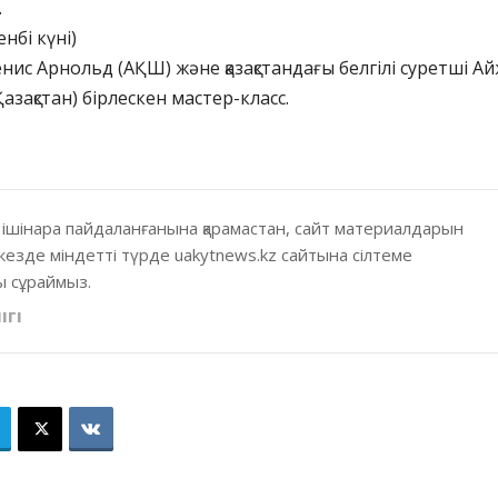
.
енбі күні)
енис Арнольд (АҚШ) және қазақстандағы белгілі суретші А
азақстан) бірлескен мастер-класс.
 ішінара пайдаланғанына қарамастан, сайт материалдарын
кезде міндетті түрде uakytnews.kz сайтына сілтеме
 сұраймыз.
ІГІ