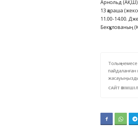
Арнольд (АҚШ)
13 қараша (жекс
11.00-14.00. Дж
Бекқұлованың (Қ
Толық немесе
пайдаланған 
жасауыңызды
САЙТ ӘКІМШІЛ