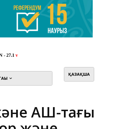
ҚАЗАҚША
ТАҒЫ
және АҚШ-тағы
ор және