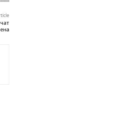
ticle
ечат
лена