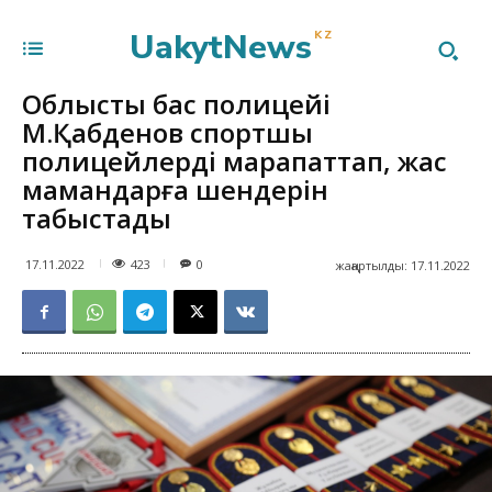
UakytNews
KZ
Облыстың бас полицейі
М.Қабденов спортшы
полицейлерді марапаттап, жас
мамандарға шендерін
табыстады
423
17.11.2022
0
жаңартылды:
17.11.2022