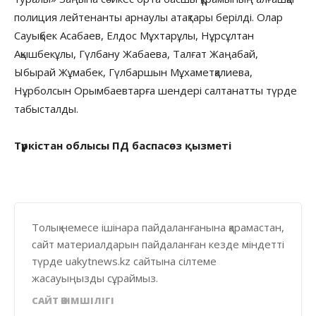
полиция лейтенанты арнаулы атақтары берілді. Олар
Сауықбек Асабаев, Елдос Мұхтарұлы, Нұрсұлтан
Ақышбекұлы, Гүлбану Жабаева, Талғат Жаңабай,
Ыбырай Жұмабек, Гүлбаршын Мұхаметқалиева,
Нұрболсын Орымбаевтарға шендері салтанатты түрде
табысталды.
Түркістан облысы ПД баспасөз қызметі
Толық немесе ішінара пайдаланғанына қарамастан,
сайт материалдарын пайдаланған кезде міндетті
түрде uakytnews.kz сайтына сілтеме
жасауыңызды сұраймыз.
САЙТ ӘКІМШІЛІГІ