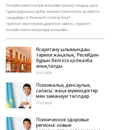
Онлайн-кинотеатрға жазылған қазақстандық қала
тұрғындарының әрбір екіншісі Кинопоиск қызметін
таңдайды. K Research Central Asia*
тәуелсіз зерттеуінің дерегіне сәйкес, сервисті
онлайн-кинотеатрларға жазылған...
Ясауитану ғылымындағы
тарихи жаңалық: Ресейден
бұрын белгісіз қолжазба
анықталды
23.07.2026
Психикалық денсаулық
саласы: жаңа мүмкіндіктер
мен заманауи тәсілдер
17.07.2026
Психическое здоровье
региона: новые