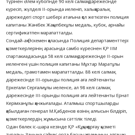
түрінен Әлем кубогінде 90 келі салмақ дәрежесінде
күресіп, жүлделі ІІ-орында иеленіп, халықаралық
дәрежедегі спорт шебері атағына қол жеткізген полиция
капитаны Жәнібек Жақыпбекұлы медаль, кубок, арнайы
сертификатпен марапатталды.
Сондай-ақ Өскемен қаласында Полиция департаменттері
қызметкерлерінің арасында самбо күресінен ҚР ІІМ
спартакиадасында 58 келі салмақ дәрежесінде ІІ-орын
иеленгені үшін полиция капитаны Мұхтар Маратұлы
медаль, грамотамен марапатталды. 88 келі салмақ
дәрежесінде ІІІ-орынды полиция аға лейтенанты
Еркеғали Серғалиұлы иеленсе, ал 98 келі салмақ
дәрежесінде ІІІ-орынды полиция аға лейтенанты Ернат
Керімханұлы қанжығалады. Аталмыш спортшыларды
қабылдаған генерал М.Қабденов өзінің алғысын білдіріп,
қызметкерлердің жұмысына сәттілік тіледі.
Одан бөлек іс-шара кезінде ҚР «Құқық қорғау қызметі
туралы» Заңына сәйкес орта басшы құрамының алғашқы