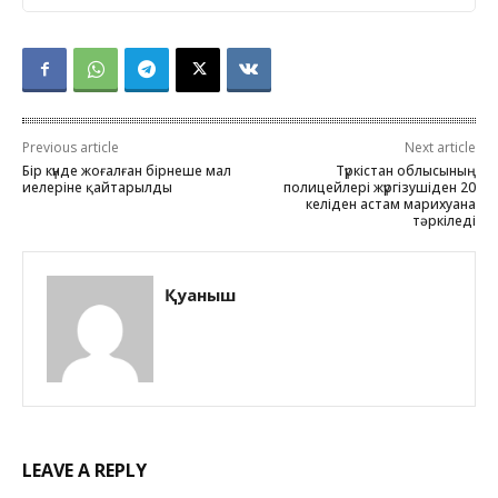
Previous article
Next article
Бір күнде жоғалған бірнеше мал
Түркістан облысының
иелеріне қайтарылды
полицейлері жүргізушіден 20
келіден астам марихуана
тәркіледі
Қуаныш
LEAVE A REPLY