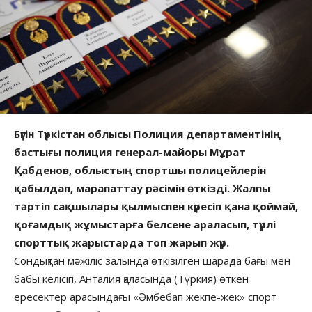
Бүгін Түркістан облысы Полиция департаментінің
бастығы полиция генерал-майоры Мұрат
Қабденов, облыстың спортшы полицейлерін
қабылдап, марапаттау рәсімін өткізді. Жалпы
тәртіп сақшылары қылмыспен күресіп қана қоймай,
қоғамдық жұмыстарға белсене араласып, түрлі
спорттық жарыстарда топ жарып жүр.
Сондықтан мәжіліс залында өткізілген шарада бағы мен
бабы келісіп, Анталия қаласында (Түркия) өткен
ересектер арасындағы «Әмбебап жекпе-жек» спорт