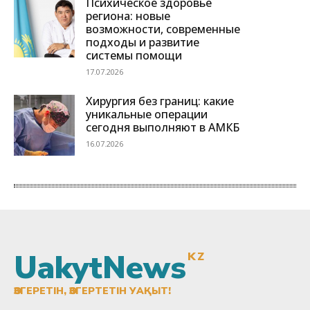
UakytNews
KZ
ӨЗГЕРЕТІН, ӨЗГЕРТЕТІН УАҚЫТ!