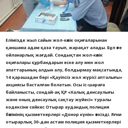
Елімізде жыл сайын жол-көлік оқиғаларынан
қаншама адам қаза тауып, жарақат алады. Бұл өте
ойланарлық жағдай. Сондықтан жол-көлік
оқиғалары құрбандарын еске алу мен жол
апаттарының алдын алу, болдырмау мақсатында,
14 қарашадан бері «Қауіпсіз жол жүрісі апталығы»
акциясы басталған болатын. Осы іс-шараға
байланысты, сондай-ақ ҚР «Халық денсаулығы
және оның денсаулық сақтау жүйесі» туралы
кодексіне сәйкес Отырар аудандық полиция
бөлімінің қызметкерлері «Донор күнін» өткізді. Яғни
отырарлық 30-дан астам полиция қызметкерлері