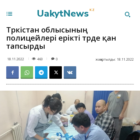
UakytNews
KZ
Түркістан облысының
полицейлері ерікті түрде қан
тапсырды
460
18.11.2022
0
жаңартылды:
18.11.2022