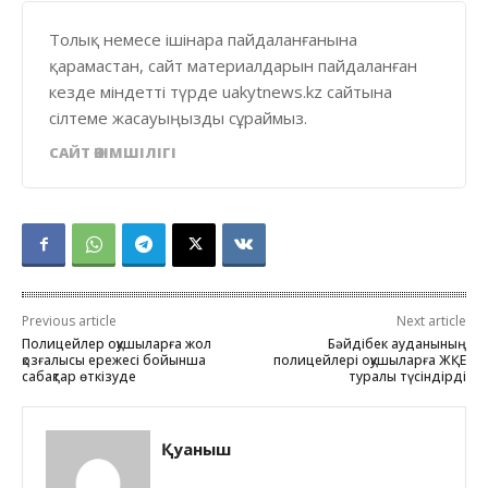
Толық немесе ішінара пайдаланғанына
қарамастан, сайт материалдарын пайдаланған
кезде міндетті түрде uakytnews.kz сайтына
сілтеме жасауыңызды сұраймыз.
САЙТ ӘКІМШІЛІГІ
Previous article
Next article
Полицейлер оқушыларға жол
Бәйдібек ауданының
қозғалысы ережесі бойынша
полицейлері оқушыларға ЖҚЕ
сабақтар өткізуде
туралы түсіндірді
Қуаныш