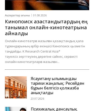
Ақпараттар ағыны
01.08.2026
Кинопоиск қазақстандықтардың ең
танымал онлайн-кинотеатрына
айналды
Онлайн-кинотеатрға жазылған қазақстандық қала
тұрғындарының әрбір екіншісі Кинопоиск қызметін
таңдайды. K Research Central Asia*
тәуелсіз зерттеуінің дерегіне сәйкес, сервисті
онлайн-кинотеатрларға жазылған...
Ясауитану ғылымындағы
тарихи жаңалық: Ресейден
бұрын белгісіз қолжазба
анықталды
23.07.2026
Психикалық денсаулық