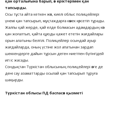
қан орталығына барып, өз еріктерімен қан
тапсырды.
Осы тұста айта кеткен жөн, киелі облыс полицейлері
үнемі қан тапсырып, мұқтаждарға көмек көрсетіп тұрады.
Жалпы қай жерде, қай елде болмасын адамдардың көп
қан жоғалтып, қайта құюды қажет ететін жағдайлары
орын алатыны белгілі. Полицейлер осындай ауыр
жағдайларда, оның үстіне жол апатынан зардап
шеккендерге дайын тұрсын деген ниетпен бүгінгідей
игі іс жасады.
Сондықтан Түркістан облысының полицейлері өзге де
дені сау азаматтарды осылай қан тапсырып тұруға
шақырды.
Түркістан облысы ПД баспасөз қызметі