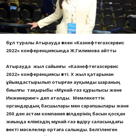
бұл туралы Атырауда өткен «Казнефтегазсервис
2022» конференциясында Ж.Гилимова айтты
Атырауда жыл сайынғы «Казнефтегазсервис
2022» конференциясы өтті. Х жыл қатарынан
ұйымдастырылып отырған ауқымды шараның
биылғы тақырыбы «Мұнай-газ құрылысы және
Инжинеринг» деп аталды. Мемлекеттік
органдардың басшылары мен сарапшылары және
200 ден астам компания өкілдерінің басын қосқан
жиында еліміздің мұнай-газ өндіру саласындағы
өзекті мәселелер ортаға салынды. Белгіленген