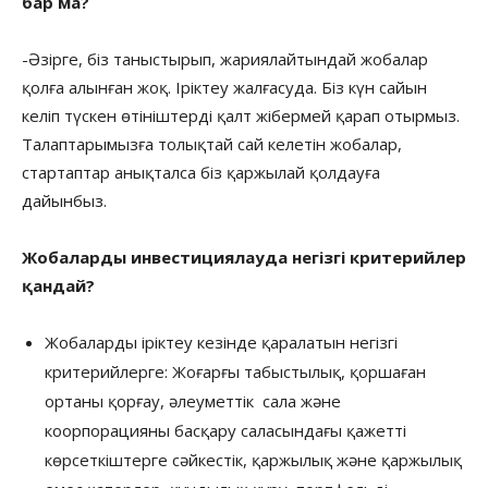
бар ма?
-Әзірге, біз таныстырып, жариялайтындай жобалар
қолға алынған жоқ. Іріктеу жалғасуда. Біз күн сайын
келіп түскен өтініштерді қалт жібермей қарап отырмыз.
Талаптарымызға толықтай сай келетін жобалар,
стартаптар анықталса біз қаржылай қолдауға
дайынбыз.
Жобаларды инвестициялауда негізгі критерийлер
қандай?
Жобаларды іріктеу кезінде қаралатын негізгі
критерийлерге: Жоғарғы табыстылық, қоршаған
ортаны қорғау, әлеуметтік сала және
коорпорацияны басқару саласындағы қажетті
көрсеткіштерге сәйкестік, қаржылық және қаржылық