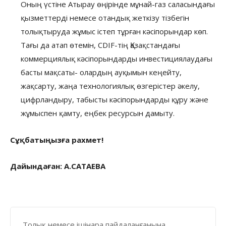
Оның үстіне Атырау өңірінде мұнай-газ саласындағы
қызметтерді немесе отандық жеткізу тізбегін
толықтыруда жұмыс істеп тұрған кәсіпорындар көп.
Тағы да атап өтемін, CDIF-тің Қазақстандағы
коммерциялық кәсіпорындарды инвестициялаудағы
басты мақсаты- олардың ауқымын кеңейту,
жақсарту, жаңа технологиялық өзгерістер әкелу,
цифрландыру, табысты кәсіпорындарды құру және
жұмыспен қамту, еңбек ресурсын дамыту.
Сұқбатыңызға рахмет!
Дайындаған: А.САТАЕВА
Толық немесе ішінара пайдаланғанына