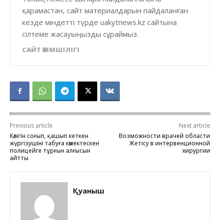
қарамастан, сайт материалдарын пайдаланған
кезде міндетті түрде uakytnews.kz сайтына
сілтеме жасауыңызды сұраймыз.
САЙТ ӘКІМШІЛІГІ
Previous article
Next article
Көлігін соғып, қашып кеткен
Возможности врачей области
жүргізушіні табуға көмектескен
Жетісу в интервенционной
полицейге тұрғын алғысын
хирургии
айтты
Қуаныш