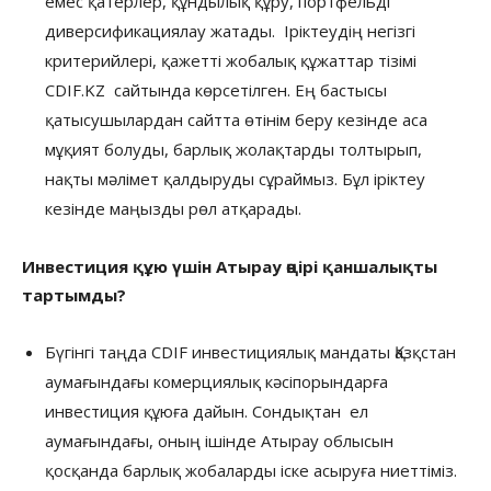
емес қатерлер, құндылық құру, портфельді
диверсификациялау жатады. Іріктеудің негізгі
критерийлері, қажетті жобалық құжаттар тізімі
CDIF.KZ сайтында көрсетілген. Ең бастысы
қатысушылардан сайтта өтінім беру кезінде аса
мұқият болуды, барлық жолақтарды толтырып,
нақты мәлімет қалдыруды сұраймыз. Бұл іріктеу
кезінде маңызды рөл атқарады.
Инвестиция құю үшін Атырау өңірі қаншалықты
тартымды?
Бүгінгі таңда CDIF инвестициялық мандаты Қазқстан
аумағындағы комерциялық кәсіпорындарға
инвестиция құюға дайын. Сондықтан ел
аумағындағы, оның ішінде Атырау облысын
қосқанда барлық жобаларды іске асыруға ниеттіміз.