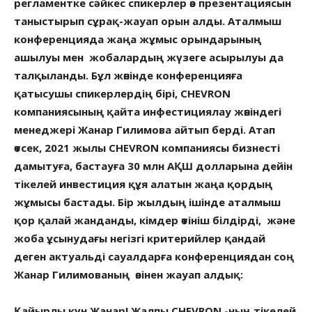
регламентке сәйкес спикерлер өз презентациясын
таныстырып сұрақ-жауап орын алды. Аталмыш
конференцияда жаңа жұмыс орындарының
ашылуы мен жобалардың жүзеге асырылуы да
талқыланды. Бұл жөнінде конференцияға
қатысушы спикерлердің бірі, CHEVRON
компаниясының қайта инфестициялау жөніндегі
менеджері Жанар Гилимова айтып берді. Атап
өтсек, 2021 жылы CHEVRON компаниясы бизнесті
дамытуға, бастауға 30 млн АҚШ долларына дейін
тікелей инвестиция құя алатын жаңа қордың
жұмысы бастады. Бір жылдың ішінде аталмыш
қор қалай жанданды, кімдер өтініш білдірді, және
жоба ұсынудағы негізгі критерийлер қандай
деген актуальді сауалдарға конференциядан соң
Жанар Гилимованың өзінен жауап алдық:
Қайырлы күн Жанар! Жалпы CHEVRON -ның тікелей