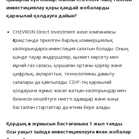
инвестициялау қоры қандай жобаларды
қаржылай қолдауға дайын?
CHEVRON Direct Investment жеке компаниясы
Қазақстанда тіркелген барлық коммерциялық
кәсіпорындарға инвестиция салатын болады. Оның
ішінде тауар өндірушілер, қызмет көрсету мен
мұнай-газ саласы, қоршаған ортаны қорғау және
цифрлық, ақпараттық технологияны дамыту
салалары да қамтылады. CDIF-тің қаржылай
қолдауына жұмыс жасап жатқан кәсіпорындар мен
бизнесін кеңейтуге ниетті адамдар және жаңа
басталған стартаптар да өтінім бере алады.
Қордың өз жұмысын бастағанына 1 жыл таяды.
Осы уақыт ішінде инвестициялауға өткен жобалар