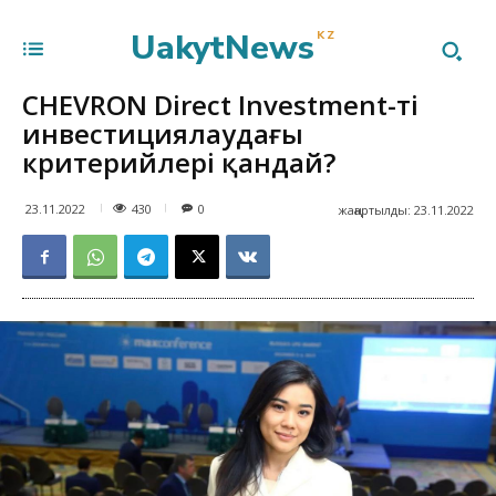
UakytNews
KZ
CHEVRON Direct Investment-тің
инвестициялаудағы
критерийлері қандай?
430
23.11.2022
0
жаңартылды:
23.11.2022