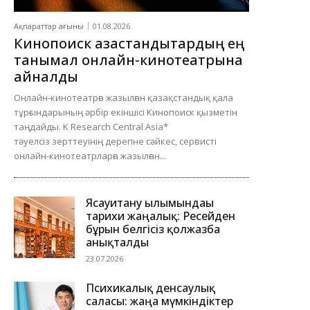
Ақпараттар ағыны
01.08.2026
Кинопоиск қазақстандықтардың ең
танымал онлайн-кинотеатрына
айналды
Онлайн-кинотеатрға жазылған қазақстандық қала
тұрғындарының әрбір екіншісі Кинопоиск қызметін
таңдайды. K Research Central Asia*
тәуелсіз зерттеуінің дерегіне сәйкес, сервисті
онлайн-кинотеатрларға жазылған...
Ясауитану ғылымындағы
тарихи жаңалық: Ресейден
бұрын белгісіз қолжазба
анықталды
23.07.2026
Психикалық денсаулық
саласы: жаңа мүмкіндіктер