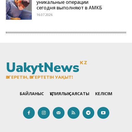
UakytNews
KZ
ӨЗГЕРЕТІН, ӨЗГЕРТЕТІН УАҚЫТ!
БАЙЛАНЫС
ҚҰПИЯЛЫҚ САЯСАТЫ
КЕЛІСІМ