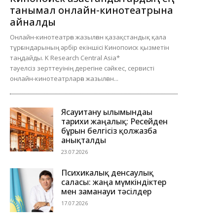
танымал онлайн-кинотеатрына
айналды
Онлайн-кинотеатрға жазылған қазақстандық қала
тұрғындарының әрбір екіншісі Кинопоиск қызметін
таңдайды. K Research Central Asia*
тәуелсіз зерттеуінің дерегіне сәйкес, сервисті
онлайн-кинотеатрларға жазылған...
Ясауитану ғылымындағы
тарихи жаңалық: Ресейден
бұрын белгісіз қолжазба
анықталды
23.07.2026
Психикалық денсаулық
саласы: жаңа мүмкіндіктер
мен заманауи тәсілдер
17.07.2026