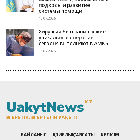
UakytNews
KZ
ӨЗГЕРЕТІН, ӨЗГЕРТЕТІН УАҚЫТ!
БАЙЛАНЫС
ҚҰПИЯЛЫҚ САЯСАТЫ
КЕЛІСІМ