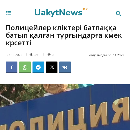
UakytNews
KZ
Полицейлер көліктері батпаққа
батып қалған тұрғындарға көмек
көрсетті
451
25.11.2022
0
жаңартылды:
25.11.2022