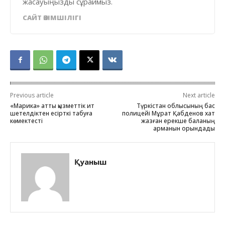
жасауыңызды сұраймыз.
САЙТ ӘКІМШІЛІГІ
Previous article
Next article
«Марика» атты қызметтік ит
Түркістан облысының бас
шетелдіктен есірткі табуға
полицейі Мұрат Қабденов хат
көмектесті
жазған ерекше баланың
арманын орындады
Қуаныш