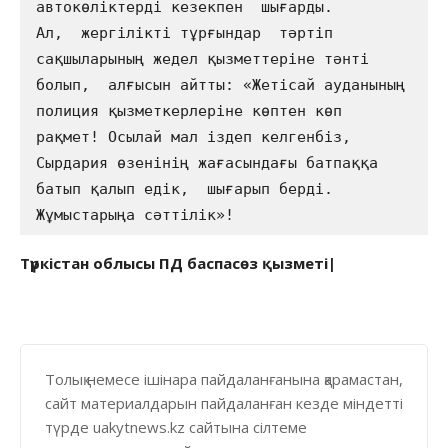
автокөліктерді кезекпен  шығарды. 

Ал,  жергілікті тұрғындар  тәртіп 
сақшыларының жедел қызметтеріне тәнті 
болып,  алғысын айтты: «Жетісай ауданының 
полиция қызметкерлеріне көптен көп 
рақмет! Осылай мал іздеп келгенбіз, 
Сырдария өзенінің жағасындағы батпаққа  
батып қалып едік,  шығарып берді. 
Жұмыстарыңа сәттілік»!  
Түркістан облысы ПД баспасөз қызметі|
Толық немесе ішінара пайдаланғанына қарамастан,
сайт материалдарын пайдаланған кезде міндетті
түрде uakytnews.kz сайтына сілтеме