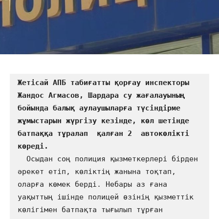
Жетісай АПБ табиғатты қорғау инспекторы 
Жандос Агмасов, Шардара су жағалауының 
бойында балық аулаушыларға түсіндірме 
жұмыстарын жүргізу кезінде, көл шетінде 
батпаққа тұралап  қалған 2  автокөлікті 
  Осыдан соң полиция қызметкерлері бірден 
әрекет етіп, көліктің жанына тоқтап, 
оларға көмек берді. Небары аз ғана 
уақыттың ішінде полицей өзінің қызметтік 
көлігімен батпақта тығылып тұрған 