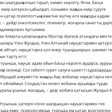
ан шығудың жолын тауып, көмек көрсету. Яғни, басқа
 өмір өзгерісін қабылдап, сонымен жаңаша өмір сүруге
н қатар психологтың көмегіне жүгіну өте маңызды қадам
у, – дейді онкопсихолог, психиатр, жоғарғы санатты дәрі
адимирович Артьемев.
ан Алматы қаласындағы Мухтар Әуезов атындағы мектеп
ылары Үсен Жұлдыз, Үсен Алтынай науқастармен әртүрл
ме айтып, науқастарға қол өнер туындыларын, шахмат п
ын тарту етті.
йтуынша, науқас адам ойын басқа нәрсеге аударса, ауруы
ңіл сезінеді. Сол себепті сурет салуға қажетті құралдарды
 Мұндай әлеуметтік маңызы бар жобалар науқастарға көп
еп ойлаймыз. Сондықтан келесі жобаны ауқымды түрде
ралы ұсыныс жасадық, – деді жобаға қатысқан Жұлдыз 
айтуынша, қатерлі ісікке шалдыққан науқастармен тек
ыда емес, психологиялық тұрғыда ем қатар жүргізілгені