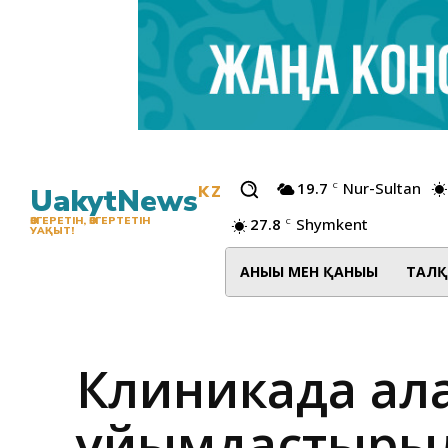
19.7
Nur-Sultan
C
UakytNews
KZ
27.8
Shymkent
ӨЗГЕРЕТІН, ӨЗГЕРТЕТІН
C
УАҚЫТ!
АНЫҒЫ МЕН ҚАНЫҒЫ
ТАЛҚ
Клиникада алғ
ұйымдастыры