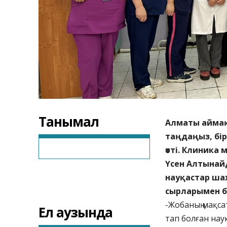
Танымал
Алматы аймақт
таңдаңыз, бір
өтті. Клиник
Үсен Алтынай
науқастар шах
сырларымен бөл
-Жобаның мақса
Ел аузында
тап болған нау