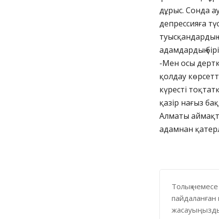
дұрыс. Сонда а
депрессияға тү
туысқандардың 
адамдардың бір
-Мен осы дертк
қолдау көрсетт
күресті тоқтат
қазір нағыз бақ
Алматы аймақт
адамнан қатерл
Толық немесе
пайдаланған 
жасауыңызды