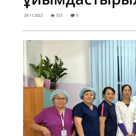
553
0
28.11.2022