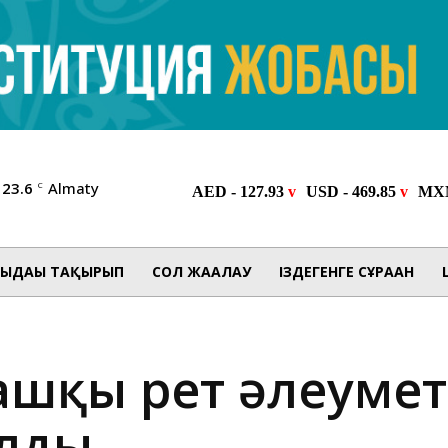
23.6
Almaty
C
ЫДАҒЫ ТАҚЫРЫП
СОЛ ЖАҒАЛАУ
ІЗДЕГЕНГЕ СҰРАҒАН
ашқы рет әлеумет
лды