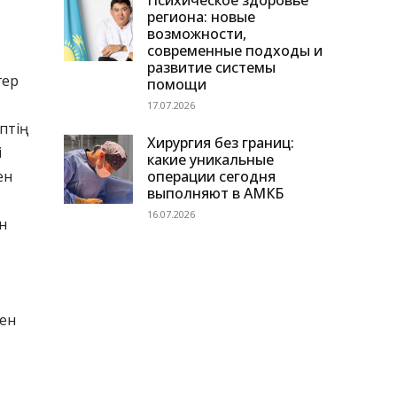
Психическое здоровье
региона: новые
возможности,
современные подходы и
развитие системы
гер
помощи
17.07.2026
тің
Хирургия без границ:
і
какие уникальные
операции сегодня
ен
выполняют в АМКБ
16.07.2026
н
бен