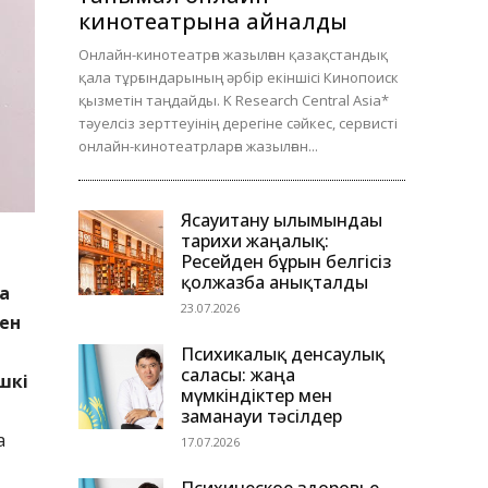
кинотеатрына айналды
Онлайн-кинотеатрға жазылған қазақстандық
қала тұрғындарының әрбір екіншісі Кинопоиск
қызметін таңдайды. K Research Central Asia*
тәуелсіз зерттеуінің дерегіне сәйкес, сервисті
онлайн-кинотеатрларға жазылған...
Ясауитану ғылымындағы
тарихи жаңалық:
Ресейден бұрын белгісіз
қолжазба анықталды
а
23.07.2026
ен
Психикалық денсаулық
саласы: жаңа
шкі
мүмкіндіктер мен
заманауи тәсілдер
а
17.07.2026