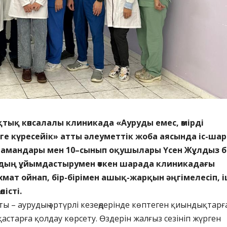
ық көпсалалы клиникада «Ауруды емес, өмірді
ге күресейік» атты әлеуметтік жоба аясында іс-шар
а мамандары мен 10–сынып оқушылары Үсен Жұлдыз б
дың ұйымдастырумен өткен шарада клиникадағы
мат ойнап, бір-бірімен ашық-жарқын әңгімелесіп, і
істі.
ты – аурудың әртүрлі кезеңдерінде көптеген қиындықтарғ
қастарға қолдау көрсету. Өздерін жалғыз сезініп жүрген