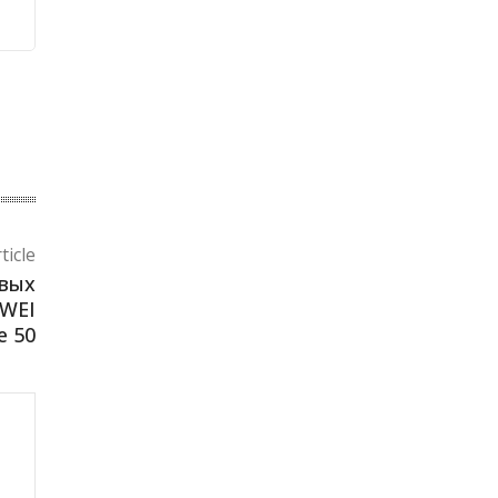
ticle
овых
AWEI
e 50