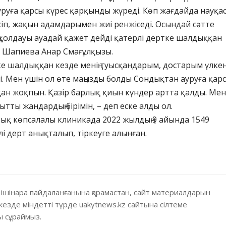
уруға қарсы күрес қарқынды жүреді. Көп жағдайда науқа
сіп, жақын адамдарымен жиі ренжіседі. Осындай сәтте
қолдауы ауадай қажет дейді қатерлі дертке шалдыққан
і Шапиева Анар Смағұлқызы.
е шалдыққан кезде менің туысқандарым, достарым үлке
і. Мен үшін ол өте маңызды болды Сондықтан ауруға қар
қан жоқпын. Қазір барлық қиын күндер артта қалды. Мен
ытты жандардың бірімін, – деп еске алды ол.
ық көпсалалы клиникада 2022 жылдың 9 айында 1549
і дерт анықталып, тіркеуге алынған.
 ішінара пайдаланғанына қарамастан, сайт материалдарын
кезде міндетті түрде uakytnews.kz сайтына сілтеме
 сұраймыз.