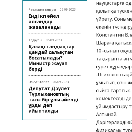
науқастарға од
Редакция таңдауы
06.09.2023
қалыпқа түскен
Енді көп әйел
үйрету. Соныме
алғандар
екенін түсіндір
жазаланады
Константин Вл
Таңдаулы
06.09.2023
Шараға қатысқ
Қазақстандықтар
10–сынып оқуш
қандай салықтан
босатылады?
тақырыпта әңгі
Министр жауап
сурет құралдар
берді
-Психологтың а
ұмытып, өзін же
Uakyt Stories
06.09.2023
Депутат Дәулет
сыйға тарттық.
Тұрлыхановтың
көмектеседі д
тағы бір ұлы әйелді
ұрды деп
ұйымдастыру ту
айыпталды
Алтынай.
Дәрігерлердің 
физикалық тұрғ