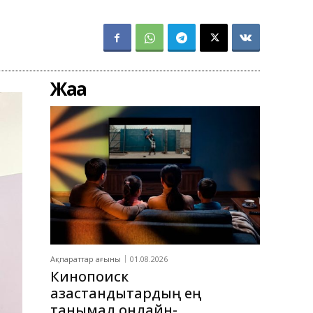
Жаңа
Ақпараттар ағыны
01.08.2026
Кинопоиск
қазақстандықтардың ең
танымал онлайн-