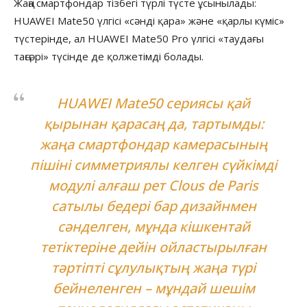
Жаңа смартфондар тізбегі түрлі түсте ұсынылады:
HUAWEI Mate50 үлгісі «сәнді қара» және «қарлы күміс»
түстерінде, ал HUAWEI Mate50 Pro үлгісі «таудағы
таңсәрі» түсінде де қолжетімді болады.
HUAWEI Mate50 сериясы қай
қырынан қарасаң да, тартымды:
жаңа смартфондар камерасының
пішіні симметриялы келген сүйкімді
модулі алғаш рет Clous de Paris
сатылы бедері бар дизайнмен
сәнделген, мұнда кішкентай
тетіктеріне дейін ойластырылған
тәртіпті сұлулықтың жаңа түрі
бейнеленген – мұндай шешім