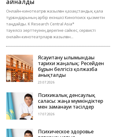
айналды
Онлайн-кинотеатрға жазылған қазақстандық қала
тұрғындарының әрбір екіншісі Кинопоиск қызметін
таңдайды. K Research Central Asia*
тәуелсіз зерттеуінің дерегіне сәйкес, сервисті
онлайн-кинотеатрларға жазылған...
Ясауитану ғылымындағы
тарихи жаңалық: Ресейден
бұрын белгісіз қолжазба
анықталды
23.07.2026
Психикалық денсаулық
саласы: жаңа мүмкіндіктер
мен заманауи тәсілдер
17.07.2026
Психическое здоровье