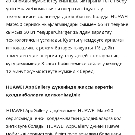
автономды жұмыс істеу қиыншылықтарына төтеп беру
үшін Huawei компаниясы оперативті қуаттау
технологиясы саласында да көшбасшы болуда. HUAWEI
Mate50 сериясының флагмандары сыммен 66 Вт тең және
сымсыз 50 Вт тең SuperCharger жылдам зарядтау
технологиясын ұстанады. Қуатты үнемдеуге арналған
инновациялық режим батареяның қуаты 1% дейін
төмендегенде энергия тұтыну деңгейін жоғарлатып,
күту режимінде 3 сағат бойы немесе сөйлесу кезінде
12 минут жұмыс істеуге мүмкіндік береді.
HUAWEI AppGallery дүкенінде жақсы көретін
қолданбаларға қолжетімділік
HUAWEI AppGallery-дің көмегімен HUAWEI Mate50
сериясында ең жиі қолданылатын қолданбаларға қол
жеткізуге болады. HUAWEI AppGallery дүкені Huawei
мобильді сервистерін біріктіруге арналған болашағы