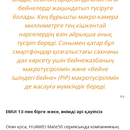
бейнелерді жақындатып түсіруге
болады. Кең бұрышты макро-камера
миллиметрге тең кішкентай
нәрселердің өзін айрықша анық
түсіріп береді. Сонымен қатар бұл
смартфондар қозғалыстағы сахнаны
дәл көрсету үшін бейнежазбаның
макротүсірілімін және «бейне
ішіндегі бейне» (PiP) макротүсірілімін
де жасауға мүмкіндік береді.
EMUI 13
-пен бірге жеке, өнімді әрі қауіпсіз
Оған қоса, HUAWEI Mate50 сериясында компанияның