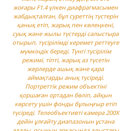
жоғары F1.4 үлкен диафрагмасымен
жабдықталған, бұл суреттің түстерін
қанық етіп, жарық пен көлеңкені,
суық және жылы түстерді салыстыра
отырып, түсірілімді керемет реттеуге
мүмкіндік береді. Түнгі түсірілім
режимі, тіпті, жарық аз түсетін
жерлерде ашық және қара
аймақтарды анық түсіреді.
Портреттік режим объектіні
қоршаған ортадан бөліп, айқын
көрсету үшін фонды бұлыңғыр етіп
түсіреді. Телеобъективті камера 200X
дейін ұлғайту диапазонын ұстана
алады, осының арқасында алыстағы