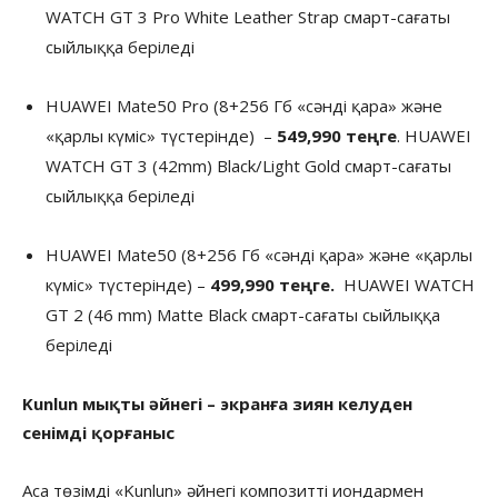
WATCH GT 3 Pro White Leather Strap смарт-сағаты
сыйлыққа беріледі
HUAWEI Mate50 Pro (8+256 Гб «сәнді қара» және
«қарлы күміс» түстерінде) –
549,990
теңге
. HUAWEI
WATCH GT 3 (42mm) Black/Light Gold смарт-сағаты
сыйлыққа беріледі
HUAWEI Mate50 (8+256 Гб «сәнді қара» және «қарлы
күміс» түстерінде) –
499,990
теңге
.
HUAWEI WATCH
GT 2 (46 mm) Matte Black смарт-сағаты сыйлыққа
беріледі
Kunlun
мықты әйнегі
–
экранға зиян келуден
сенімді қорғаныс
Аса төзімді «Kunlun» әйнегі композитті иондармен