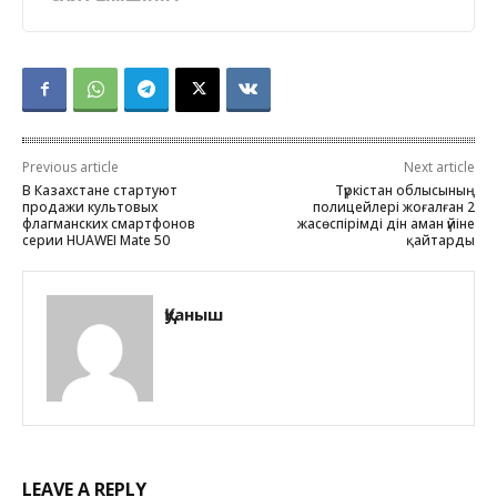
Previous article
Next article
В Казахстане стартуют
Түркістан облысының
продажи культовых
полицейлері жоғалған 2
флагманских смартфонов
жасөспірімді дін аман үйіне
серии HUAWEI Mate 50
қайтарды
Қуаныш
LEAVE A REPLY