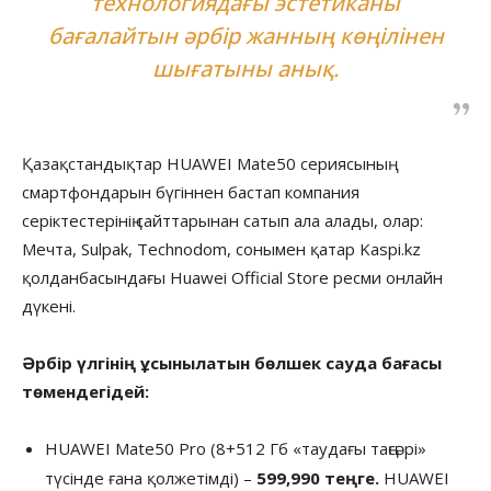
технологиядағы эстетиканы
бағалайтын әрбір жанның көңілінен
шығатыны анық.
Қазақстандықтар HUAWEI Mate50 сериясының
смартфондарын бүгіннен бастап компания
серіктестерінің сайттарынан сатып ала алады, олар:
Мечта, Sulpak, Technodom, сонымен қатар Kaspi.kz
қолданбасындағы Huawei Official Store ресми онлайн
дүкені.
Әрбір үлгінің ұсынылатын бөлшек сауда бағасы
төмендегідей:
HUAWEI Mate50 Pro (8+512 Гб «таудағы таңсәрі»
түсінде ғана қолжетімді) –
599,990 теңге.
HUAWEI