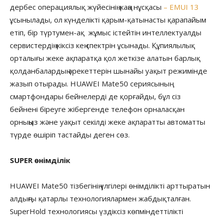
дербес операциялық жүйесінің жаңа нұсқасы
– EMUI 13
ұсынылады, ол күнделікті қарым-қатынасты қарапайым
етіп, бір түртумен-ақ жұмыс істейтін интеллектуалды
сервистердің жіксіз кең спектрін ұсынады. Құпиялылық
орталығы жеке ақпаратқа қол жеткізе алатын барлық
қолданбалардың әрекеттерін шынайы уақыт режимінде
жазып отырады. HUAWEI Mate50 сериясының
смартфондары бейнелерді де қорғайды, бұл сіз
бейнені біреуге жібергенде телефон орналасқан
орныңыз және уақыт секілді жеке ақпаратты автоматты
түрде өшіріп тастайды деген сөз.
SUPER өнімділік
HUAWEI Mate50 тізбегінің үлгілері өнімділікті арттыратын
алдыңғы қатарлы технологиялармен жабдықталған.
SuperHold технологиясы үздіксіз көпміндеттілікті