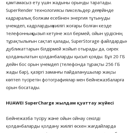
қамтамасыз ету үшін жадыны орынды таратады.
SuperRender технологиясы пиксельдер деңгейінде
кадраралық болжам есебінен энергия тұтынуды
үнемдеп, кадрлардың жиілігі жоғары болған кезде
телефонның қызып кетуіне жол бермей, ойын үрдісінің
тұрақтылығын сақтап қалады, SuperStorage файлдардың
дубликаттарын білдірмей жойып отырады да, сирек
қолданылатын қолданбаларды қысып қояды. Бұл 20 ГБ
дейін бос орын үнемдеп (телефонда тұрақты 256 ГБ
жады бар), қазіргі заманғы пайдаланушылар жақсы
көптеп түсіретін фотографиялар мен бейнежазбаларға
орын босатады.
HUAWEI SuperCharge жылдам қуаттау жүйесі
Бейнежазба түсіру және ойын ойнау секілді
қолданбаларды қолдану жиілігі өскен жағдайларда