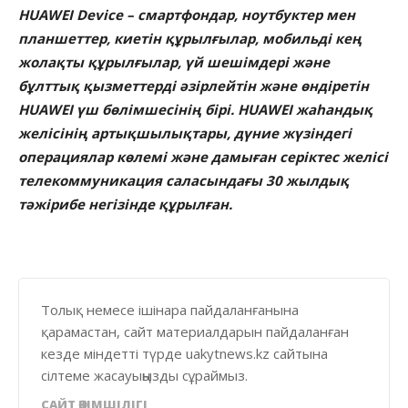
HUAWEI Device – смартфондар, ноутбуктер мен
планшеттер, киетін құрылғылар, мобильді кең
жолақты құрылғылар, үй шешімдері және
бұлттық қызметтерді әзірлейтін және өндіретін
HUAWEI үш бөлімшесінің бірі. HUAWEI жаһандық
желісінің артықшылықтары, дүние жүзіндегі
операциялар көлемі және дамыған серіктес желісі
телекоммуникация саласындағы 30 жылдық
тәжірибе негізінде құрылған.
Толық немесе ішінара пайдаланғанына
қарамастан, сайт материалдарын пайдаланған
кезде міндетті түрде uakytnews.kz сайтына
сілтеме жасауыңызды сұраймыз.
САЙТ ӘКІМШІЛІГІ