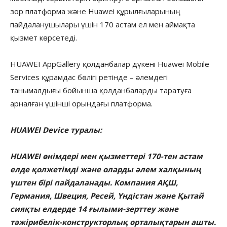
зор платформа және Huawei құрылғыларының
пайдаланушылары үшін 170 астам ел мен аймақта
қызмет көрсетеді.
HUAWEI AppGallery қолданбалар дүкені Huawei Mobile
Services құрамдас бөлігі ретінде – әлемдегі
танымалдығы бойынша қолданбаларды таратуға
арналған үшінші орындағы платформа.
HUAWEI Device туралы:
HUAWEI өнімдері мен қызметтері 170-тен астам
елде қолжетімді және оларды әлем халқының
үштен бірі пайдаланады. Компания АҚШ,
Германия, Швеция, Ресей, Үндістан және Қытай
сияқты елдерде 14 ғылыми-зерттеу және
тәжірибелік-конструкторлық орталықтарын ашты.