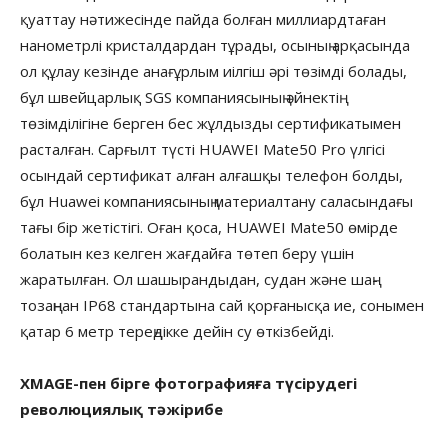
қуаттау нәтижесінде пайда болған миллиардтаған
нанометрлі кристалдардан тұрады, осының арқасында
ол құлау кезінде анағұрлым иілгіш әрі төзімді болады,
бұл швейцарлық SGS компаниясының әйнектің
төзімділігіне берген бес жұлдызды сертификатымен
расталған. Сарғылт түсті HUAWEI Mate50 Pro үлгісі
осындай сертификат алған алғашқы телефон болды,
бұл Huawei компаниясының материалтану саласындағы
тағы бір жетістігі. Оған қоса, HUAWEI Mate50 өмірде
болатын кез келген жағдайға төтеп беру үшін
жаратылған. Ол шашырандыдан, судан және шаң-
тозаңнан IP68 стандартына сай қорғанысқа ие, сонымен
қатар 6 метр тереңдікке дейін су өткізбейді.
XMAGE-пен бірге фотографияға түсірудегі
революциялық тәжірибе