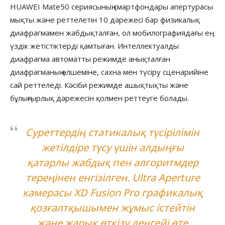
HUAWEI Mate50 сериясының смартфондары апертурасы
мықты және реттелетін 10 дәрежесі бар физикалық
диафрагмамен жабдықталған, ол мобилографиядағы ең
үздік жетістіктерді қамтыған. Интеллектуалды
диафрагма автоматты режимде анықталған
диафрагманың өлшеміне, сахна мен түсіру сценарийіне
сай реттеледі. Кәсіби режимде ашықтықты және
бұлыңғырлық дәрежесін қолмен реттеуге болады.
Суреттердің статикалық түсірілімін
жетілдіре түсу үшін алдыңғы
қатарлы жабдық пен алгоритмдер
тереңінен енгізілген. Ultra Aperture
камерасы XD Fusion Pro графикалық
қозғалтқышымен жұмыс істейтін
және жарық өткізу деңгейі өте