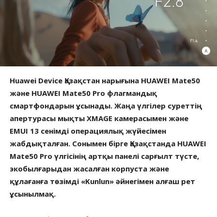
Huawei Device Қазақстан нарығына HUAWEI Mate50
және HUAWEI Mate50 Pro флагмандық
смартфондарын ұсынады. Жаңа үлгілер суреттің
апертурасы мықты XMAGE камерасымен және
EMUI 13 сенімді операциялық жүйесімен
жабдықталған. Сонымен бірге Қазақстанда HUAWEI
Mate50 Pro үлгісінің артқы панелі сарғылт түсте,
экобылғарыдан жасалған корпуста және
құлағанға төзімді «Kunlun» әйнегімен алғаш рет
ұсынылмақ.