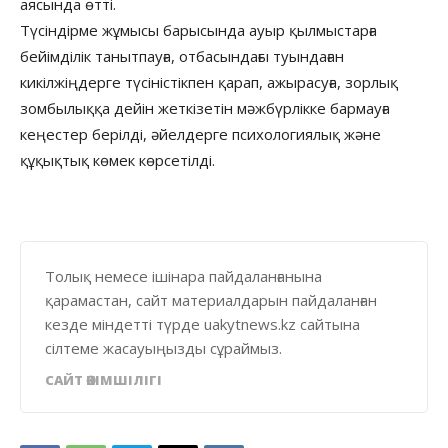
аясында өтті.
Түсіндірме жұмысы барысында ауыр қылмыстарға
бейімділік танытпауға, отбасындағы туындаған
кикілжіңдерге түсіністікпен қарап, ажырасуға, зорлық
зомбылыққа дейін жеткізетін мәжбүрлікке бармауға
кеңестер берілді, әйелдерге психологиялық және
құқықтық көмек көрсетілді.
Толық немесе ішінара пайдаланғанына
қарамастан, сайт материалдарын пайдаланған
кезде міндетті түрде uakytnews.kz сайтына
сілтеме жасауыңызды сұраймыз.
САЙТ ӘКІМШІЛІГІ