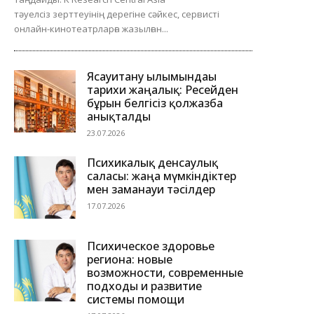
тәуелсіз зерттеуінің дерегіне сәйкес, сервисті
онлайн-кинотеатрларға жазылған...
Ясауитану ғылымындағы
тарихи жаңалық: Ресейден
бұрын белгісіз қолжазба
анықталды
23.07.2026
Психикалық денсаулық
саласы: жаңа мүмкіндіктер
мен заманауи тәсілдер
17.07.2026
Психическое здоровье
региона: новые
возможности, современные
подходы и развитие
системы помощи