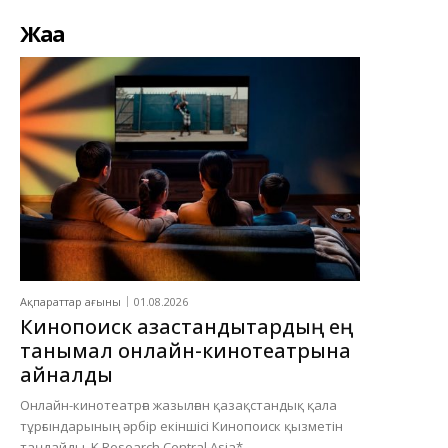
Жаңа
Ақпараттар ағыны
01.08.2026
Кинопоиск қазақстандықтардың ең
танымал онлайн-кинотеатрына
айналды
Онлайн-кинотеатрға жазылған қазақстандық қала
тұрғындарының әрбір екіншісі Кинопоиск қызметін
таңдайды. K Research Central Asia*