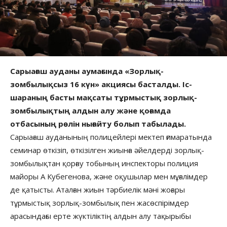
Сарыағаш ауданы аумағында «Зорлық-
зомбылықсыз 16 күн» акциясы басталды. Іс-
шараның басты мақсаты тұрмыстық зорлық-
зомбылықтың алдын алу және қоғамда
отбасының рөлін нығайту болып табылады.
Сарыағаш ауданының полицейлері мектеп ғимаратында
семинар өткізіп, өткізілген жиынға әйелдерді зорлық-
зомбылықтан қорғау тобының инспекторы полиция
майоры А Кубегенова, және оқушылар мен мұғалімдер
де қатысты. Аталған жиын тәрбиелік мәні жоғары
тұрмыстық зорлық-зомбылық пен жасөспірімдер
арасындағы ерте жүктіліктің алдын алу тақырыбы