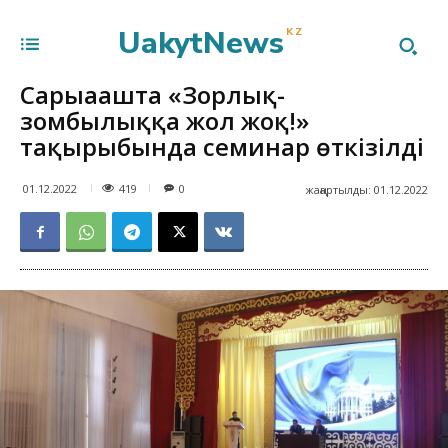
UakytNews
KZ
Сарыағашта «Зорлық-
зомбылыққа жол жоқ!»
тақырыбында семинар өткізілді
419
01.12.2022
0
жаңартылды:
01.12.2022