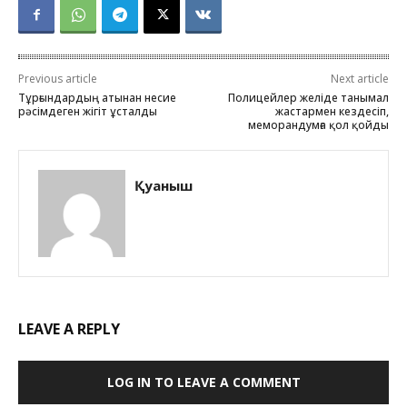
Previous article
Next article
Тұрғындардың атынан несие
Полицейлер желіде танымал
рәсімдеген жігіт ұсталды
жастармен кездесіп,
меморандумға қол қойды
Қуаныш
LEAVE A REPLY
LOG IN TO LEAVE A COMMENT