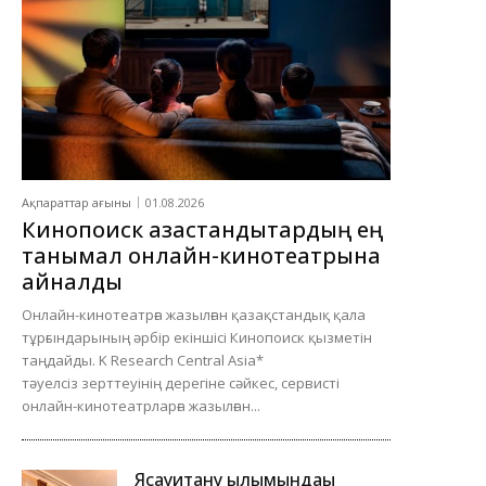
Ақпараттар ағыны
01.08.2026
Кинопоиск қазақстандықтардың ең
танымал онлайн-кинотеатрына
айналды
Онлайн-кинотеатрға жазылған қазақстандық қала
тұрғындарының әрбір екіншісі Кинопоиск қызметін
таңдайды. K Research Central Asia*
тәуелсіз зерттеуінің дерегіне сәйкес, сервисті
онлайн-кинотеатрларға жазылған...
Ясауитану ғылымындағы