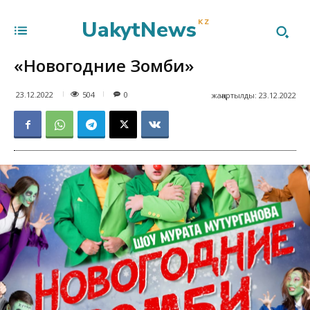
UakytNews
KZ
«Новогодние Зомби»
504
23.12.2022
0
жаңартылды:
23.12.2022