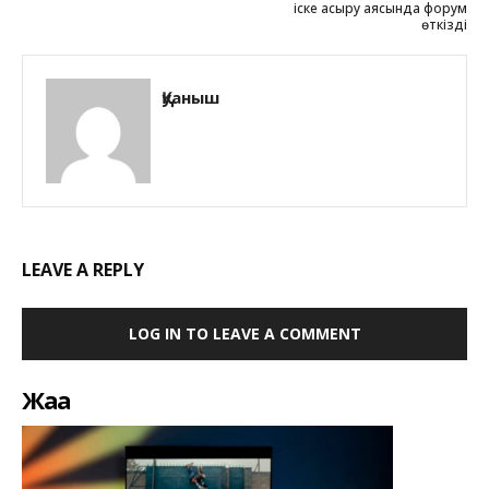
іске асыру аясында форум
өткізді
Қуаныш
LEAVE A REPLY
LOG IN TO LEAVE A COMMENT
Жаңа