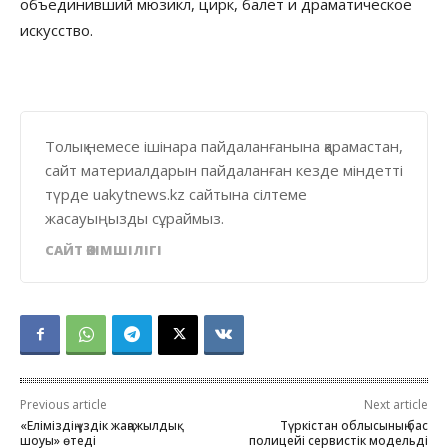
объединивший мюзикл, цирк, балет и драматическое
искусство.
Толық немесе ішінара пайдаланғанына қарамастан,
сайт материалдарын пайдаланған кезде міндетті
түрде uakytnews.kz сайтына сілтеме
жасауыңызды сұраймыз.
САЙТ ӘКІМШІЛІГІ
Previous article
Next article
«Еліміздің үздік жаңажылдық
Түркістан облысының бас
шоуы» өтеді
полицейі сервистік модельді