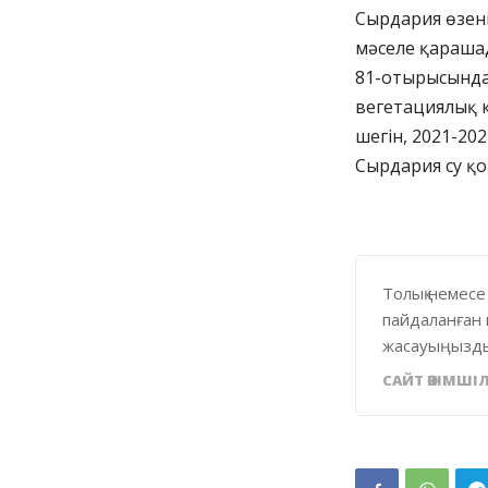
Сырдария өзені
мәселе қараша
81-отырысында
вегетациялық 
шегін, 2021-2
Сырдария су қ
Толық немесе
пайдаланған 
жасауыңызды
САЙТ ӘКІМШІЛ