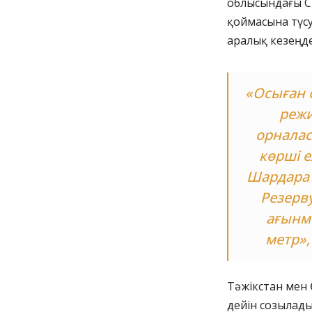
облысындағы С
қоймасына түс
аралық кезеңде
«Осыған 
режи
орнала
көрші е
Шардара 
Резерв
ағынме
метр»,
Тәжікстан мен
дейін созылады