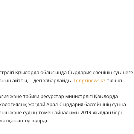
трлігі Қызылорда облысында Сырдария өзенінің суы неге
анын айтты, – деп хабарлайды
Tengrinews.kz
тілшісі.
огия және табиғи ресурстар министрлігі Қызылорда
кологиялық жағдай Арал-Сырдария бассейнінің суына
енін және судың төмен айналымы 2019 жылдан бері
жатқанын түсіндірді.