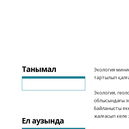
Танымал
Экология минис
тартылып қалғ
Экология, геол
облысындағы э
байланысты ек
жалғасып келе 
Ел аузында