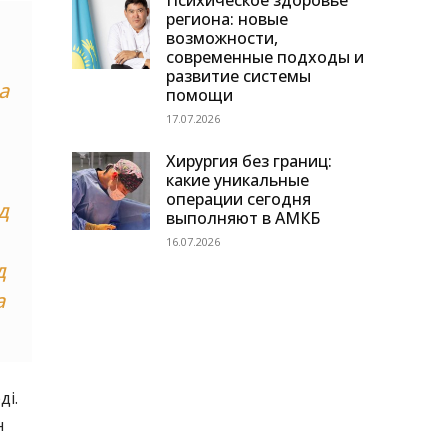
Психическое здоровье
региона: новые
возможности,
современные подходы и
развитие системы
а
помощи
17.07.2026
Хирургия без границ:
какие уникальные
операции сегодня
д
выполняют в АМКБ
16.07.2026
д
а
ді.
н