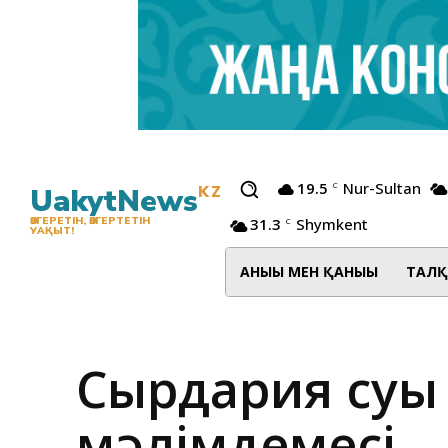
19.5
Nur-Sultan
C
UakytNews
KZ
31.3
Shymkent
ӨЗГЕРЕТІН, ӨЗГЕРТЕТІН
C
УАҚЫТ!
АНЫҒЫ МЕН ҚАНЫҒЫ
ТАЛҚ
Сырдария суы 
мәлімдемесі…