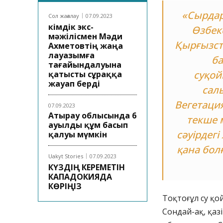
«Сырдар
Сол жағалау
07.09.2023
Әкімдік экс-
Өзбек
мәжілісмен Мәди
Қырғызст
Ахметовтің жаңа
лауазымға
ба
тағайындалуына
суқой
қатысты сұраққа
жауап берді
сал
Вегетаци
07.09.2023
Атырау облысында 6
текше 
ауылды құм басып
сәуірдег
қалуы мүмкін
қана бол
Uakyt Stories
07.09.2023
КҮЗДІҢ КЕРЕМЕТІН
КАПАДОКИЯДА
КӨРІҢІЗ
Тоқтоғұл су қ
Сондай-ақ, қаз