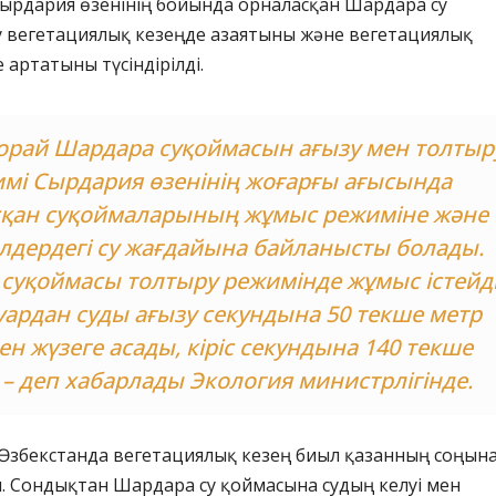
ырдария өзенінің бойында орналасқан Шардара су
у вегетациялық кезеңде азаятыны және вегетациялық
 артатыны түсіндірілді.
орай Шардара суқоймасын ағызу мен толтыр
мі Сырдария өзенінің жоғарғы ағысында
сқан суқоймаларының жұмыс режиміне және
лдердегі су жағдайына байланысты болады.
суқоймасы толтыру режимінде жұмыс істейді
уардан суды ағызу секундына 50 текше метр
н жүзеге асады, кіріс секундына 140 текше
 – деп хабарлады Экология министрлігінде.
 Өзбекстанда вегетациялық кезең биыл қазанның соңын
. Сондықтан Шардара су қоймасына судың келуі мен