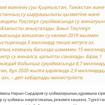
ия өзенінің суы Қырғызстан, Тәжікстан және
станның су шаруашылығы қызметіне және
андағы Тоқтоғұл суқоймасында су жиналуын
йланысты анықталады. Биыл Тоқтоғұл
масында жиналған су көлемі 2019 жылмен
ыстырғанда 5 миллиард текше метрге аз.
ялық кезеңнің басында шамамен 15 миллиар
метр су жиналса, қалыпты саналады. Бірақ 1
і жағдай бойынша суқоймасында 8,7 миллиар
ған, бұл 2020 жылға қарағанда 2,9 миллиардқ
аз», – деп хабарлады министрлікте.
оймасы Нарын-Сырдария су қоймаларының құрамына кіре
ір су қоймасы энергетикалық режимге көшкені, Түркіста