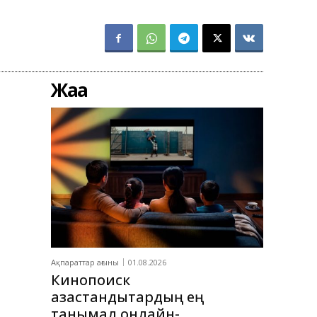
Жаңа
Ақпараттар ағыны
01.08.2026
Кинопоиск
қазақстандықтардың ең
танымал онлайн-