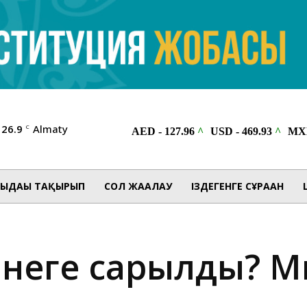
26.9
Almaty
C
ЫДАҒЫ ТАҚЫРЫП
СОЛ ЖАҒАЛАУ
ІЗДЕГЕНГЕ СҰРАҒАН
неге сарқылды? М