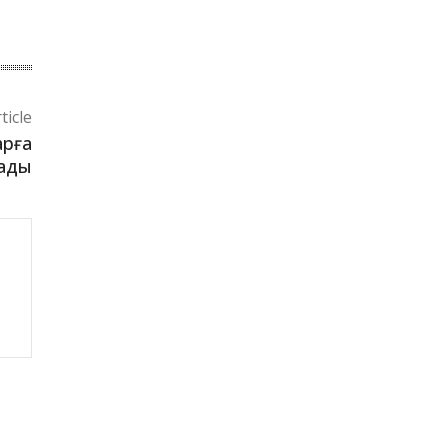
ticle
арға
лады