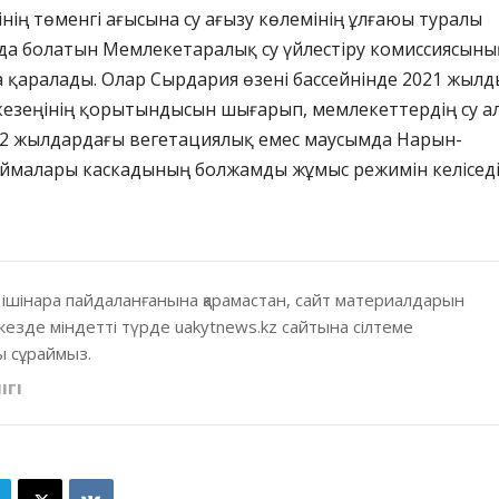
нің төменгі ағысына су ағызу көлемінің ұлғаюы туралы
да болатын Мемлекетаралық су үйлестіру комиссиясыны
 қаралады. Олар Сырдария өзені бассейнінде 2021 жыл
кезеңінің қорытындысын шығарып, мемлекеттердің су а
022 жылдардағы вегетациялық емес маусымда Нарын-
оймалары каскадының болжамды жұмыс режимін келіседі
 ішінара пайдаланғанына қарамастан, сайт материалдарын
кезде міндетті түрде uakytnews.kz сайтына сілтеме
 сұраймыз.
ІГІ