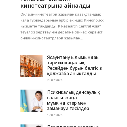
кинотеатрына айналды
Онлайн-кинотеатрға жазылған қазақстандық
қала тұрғындарының әрбір екіншісі Кинопоиск
қызметін таңдайды. K Research Central Asia*
тәуелсіз зерттеуінің дерегіне сәйкес, сервисті
онлайн-кинотеатрларға жазылған...
Ясауитану ғылымындағы
тарихи жаңалық:
Ресейден бұрын белгісіз
қолжазба анықталды
23.07.2026
Психикалық денсаулық
саласы: жаңа
мүмкіндіктер мен
заманауи тәсілдер
17.07.2026