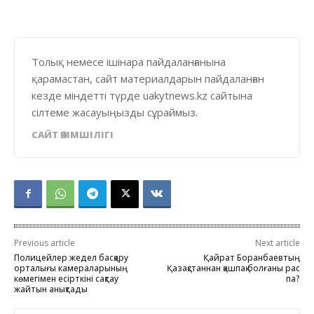
Толық немесе ішінара пайдаланғанына
қарамастан, сайт материалдарын пайдаланған
кезде міндетті түрде uakytnews.kz сайтына
сілтеме жасауыңызды сұраймыз.
САЙТ ӘКІМШІЛІГІ
Previous article
Next article
Полицейлер жедел басқару
Қайрат Боранбаевтың
орталығы камераларының
Қазақстаннан қашпақ болғаны рас
көмегімен есірткіні сақтау
па?
жайтын анықтады