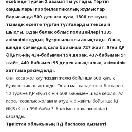
есебінде тұрған 2 азаматты ұстады. Тәртіп
сақшылары профилактикалық жұмыстар
барысында 500-ден аса аула, 1800-ге жуық
тізімдік есепте тұрған тұлғаларды тексеріп
шықты. Одан бөлек облыс полицейлері 1335
әкімшілік құқық бұзушылықты анықтады. Оның
ішінде қоғамдық сала бойынша 727 жайт. Яғни ҚР
ӘҚБтК-нің 434-бабымен 154 дерек, 437-бабымен 51
жайт, 440-бабымен 95 дерек анықталып, әкімшілік
хаттама рәсімделді.
Оған қоса жол қауіпсіздігі желісі бойынша 608 құқық
бұзушылық анықталды. Онда мас халде көлік басқарған
12 тұрғынға ҚР ӘҚБтК-нің 608-бабымен шара көрілді. Ал
қарсы қозғалыс жолағына өтудің 6 жайты бойынша ҚР
ӘҚБтК-нің 596-бабы 3-бөлігімен жауапкершілігі
қаралды.
Түркістан облысының ПД баспасөз қызметі