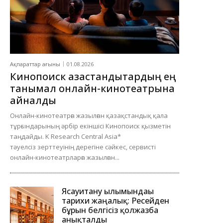
Ақпараттар ағыны
01.08.2026
Кинопоиск қазақстандықтардың ең
танымал онлайн-кинотеатрына
айналды
Онлайн-кинотеатрға жазылған қазақстандық қала
тұрғындарының әрбір екіншісі Кинопоиск қызметін
таңдайды. K Research Central Asia*
тәуелсіз зерттеуінің дерегіне сәйкес, сервисті
онлайн-кинотеатрларға жазылған...
Ясауитану ғылымындағы
тарихи жаңалық: Ресейден
бұрын белгісіз қолжазба
анықталды