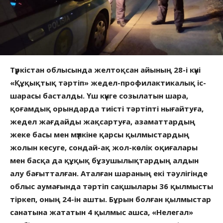
Түркістан облысында желтоқсан айының 28-і күні
«Құқықтық тәртіп» жедел-профилактикалық іс-
шарасы басталды. Үш күнге созылатын шара,
қоғамдық орындарда тиісті тәртіпті нығайтуға,
жедел жағдайды жақсартуға, азаматтардың
жеке басы мен мүлкіне қарсы қылмыстардың
жолын кесуге, сондай-ақ жол-көлік оқиғалары
мен басқа да құқық бұзушылықтардың алдын
алу бағытталған. Аталған шараның екі тәулігінде
облыс аумағында тәртіп сақшылары 36 қылмысты
тіркеп, оның 24-ін ашты. Бұрын болған қылмыстар
санатына жататын 4 қылмыс ашса, «Нелегал»