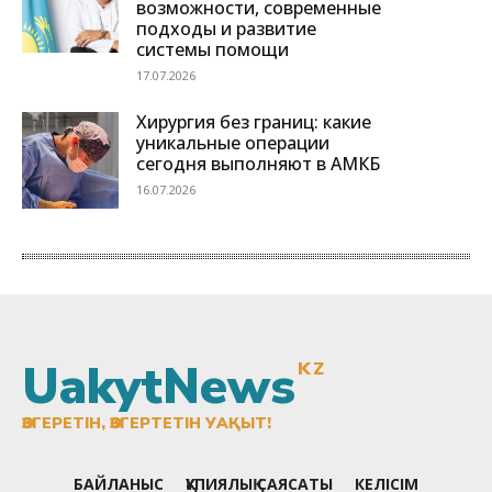
UakytNews
KZ
ӨЗГЕРЕТІН, ӨЗГЕРТЕТІН УАҚЫТ!
БАЙЛАНЫС
ҚҰПИЯЛЫҚ САЯСАТЫ
КЕЛІСІМ