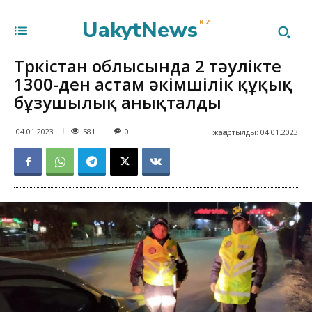
UakytNews
KZ
Түркістан облысында 2 тәулікте
1300-ден астам әкімшілік құқық
бұзушылық анықталды
581
04.01.2023
0
жаңартылды:
04.01.2023