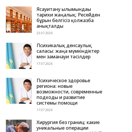
Ясауитану ғылымындағы
тарихи жаңалық: Ресейден
бұрын белгісіз қолжазба
анықталды
23.07.2026
Психикалық денсаулық
саласы: жаңа мүмкіндіктер
мен заманауи тәсілдер
17.07.2026
Психическое здоровье
региона: новые
возможности, современные
подходы и развитие
системы помощи
17.07.2026
Хирургия без границ: какие
уникальные операции