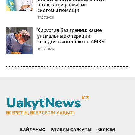
UakytNews
KZ
ӨЗГЕРЕТІН, ӨЗГЕРТЕТІН УАҚЫТ!
БАЙЛАНЫС
ҚҰПИЯЛЫҚ САЯСАТЫ
КЕЛІСІМ