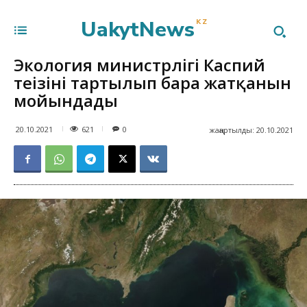
UakytNews
KZ
Экология министрлігі Каспий
теңізінің тартылып бара жатқанын
мойындады
621
20.10.2021
0
жаңартылды:
20.10.2021