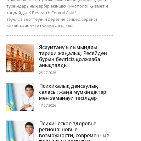
тұрғындарының әрбір екіншісі Кинопоиск қызметін
таңдайды. K Research Central Asia*
тәуелсіз зерттеуінің дерегіне сәйкес, сервисті
онлайн-кинотеатрларға жазылған...
Ясауитану ғылымындағы
тарихи жаңалық: Ресейден
бұрын белгісіз қолжазба
анықталды
23.07.2026
Психикалық денсаулық
саласы: жаңа мүмкіндіктер
мен заманауи тәсілдер
17.07.2026
Психическое здоровье
региона: новые
возможности, современные