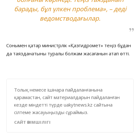
барады, бұл үлкен проблема», – деді
ведомстводағылар.
Сонымен қатар министрлік «Қазгидромет» теңіз бұдан
да таязданатыны туралы болжам жасағанын атап өтті.
Толық немесе ішінара пайдаланғанына
қарамастан, сайт материалдарын пайдаланған
кезде міндетті түрде uakytnews.kz сайтына
сілтеме жасауыңызды сұраймыз.
САЙТ ӘКІМШІЛІГІ