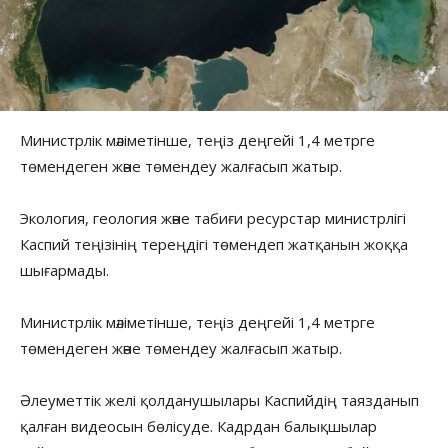
Министрлік мәліметінше, теңіз деңгейі 1,4 метрге
төмендеген және төмендеу жалғасып жатыр.
Экология, геология және табиғи ресурстар министрлігі
Каспий теңізінің тереңдігі төмендеп жатқанын жоққа
шығармады.
Министрлік мәліметінше, теңіз деңгейі 1,4 метрге
төмендеген және төмендеу жалғасып жатыр.
Әлеуметтік желі қолданушылары Каспийдің таязданып
қалған видеосын бөлісуде. Кадрдан балықшылар