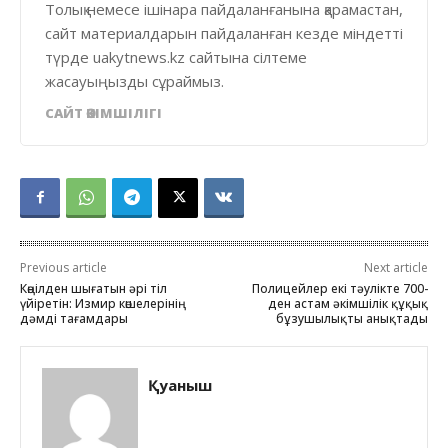
Толық немесе ішінара пайдаланғанына қарамастан,
сайт материалдарын пайдаланған кезде міндетті
түрде uakytnews.kz сайтына сілтеме
жасауыңызды сұраймыз.
САЙТ ӘКІМШІЛІГІ
Previous article
Next article
Көңілден шығатын әрі тіл
Полицейлер екі тәулікте 700-
үйіретін: Измир көшелерінің
ден астам әкімшілік құқық
дәмді тағамдары
бұзушылықты анықтады
Қуаныш