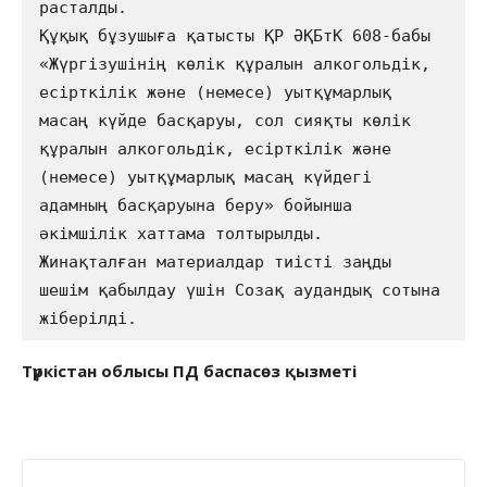
расталды.                

Құқық бұзушыға қатысты ҚР ӘҚБтК 608-бабы 
«Жүргізушінің көлік құралын алкогольдік, 
есірткілік және (немесе) уытқұмарлық 
масаң күйде басқаруы, сол сияқты көлік 
құралын алкогольдік, есірткілік және 
(немесе) уытқұмарлық масаң күйдегі 
адамның басқаруына беру» бойынша  
әкімшілік хаттама толтырылды.                  

Жинақталған материалдар тиісті заңды 
шешім қабылдау үшін Созақ аудандық сотына 
жіберілді.
Түркістан облысы ПД баспасөз қызметі