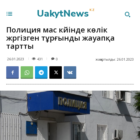
UakytNews
KZ
Полиция мас күйінде көлік
жүргізген тұрғынды жауапқа
тартты
431
26.01.2023
0
жаңартылды:
26.01.2023