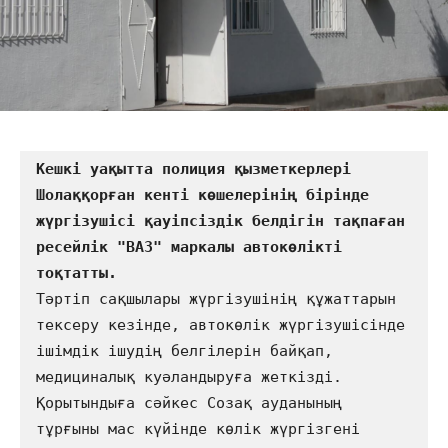
Кешкі уақытта полиция қызметкерлері 
Шолаққорған кенті көшелерінің бірінде 
жүргізушісі қауіпсіздік белдігін тақпаған 
ресейлік "ВАЗ" маркалы автокөлікті 
Тәртіп сақшылары жүргізушінің құжаттарын 
тексеру кезінде, автокөлік жүргізушісінде 
ішімдік ішудің белгілерін байқап, 
медициналық куәландыруға жеткізді. 
Қорытындыға сәйкес Созақ ауданының 
тұрғыны мас күйінде көлік жүргізгені 