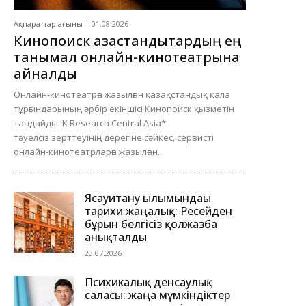
Ақпараттар ағыны
01.08.2026
Кинопоиск қазақстандықтардың ең
танымал онлайн-кинотеатрына
айналды
Онлайн-кинотеатрға жазылған қазақстандық қала
тұрғындарының әрбір екіншісі Кинопоиск қызметін
таңдайды. K Research Central Asia*
тәуелсіз зерттеуінің дерегіне сәйкес, сервисті
онлайн-кинотеатрларға жазылған...
Ясауитану ғылымындағы
тарихи жаңалық: Ресейден
бұрын белгісіз қолжазба
анықталды
23.07.2026
Психикалық денсаулық
саласы: жаңа мүмкіндіктер