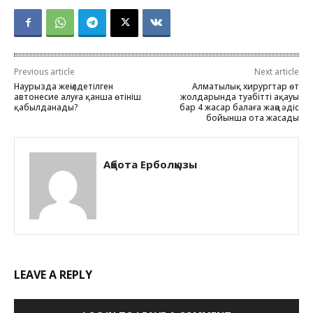
Previous article
Next article
Наурызда жеңілдетілген
Алматылық хирургтар өт
автонесие алуға қанша өтініш
жолдарында туабітті ақауы
қабылданады?
бар 4 жасар балаға жаңа әдіс
бойынша ота жасады
Ақбота Ерболқызы
LEAVE A REPLY