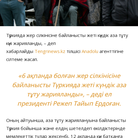
Түркияда жер сілкінісіне байланысты жеті күндік аза тұту
күні жарияланды, – деп
хабарлайды
Tengrinews.kz
тілшісі
Anadolu
агенттігіне
сілтеме жасап.
«6 ақпанда болған жер сілкінісіне
байланысты Түркияда жеті күндік аза
тұту жарияланды», – деді ел
президенті Режеп Тайып Ердоған.
Оның айтуынша, аза тұту жариялануына байланысты
Түркия бойынша және елдің шетелдегі өкілдіктерінде
мемлекеттік тулар жексенбі, 12 ақпанда күн батқанға