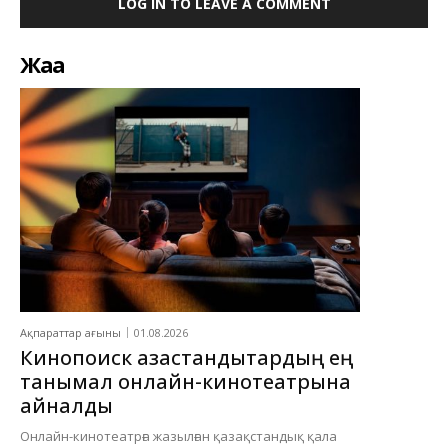
LOG IN TO LEAVE A COMMENT
Жаңа
Ақпараттар ағыны
01.08.2026
Кинопоиск қазақстандықтардың ең
танымал онлайн-кинотеатрына
айналды
Онлайн-кинотеатрға жазылған қазақстандық қала