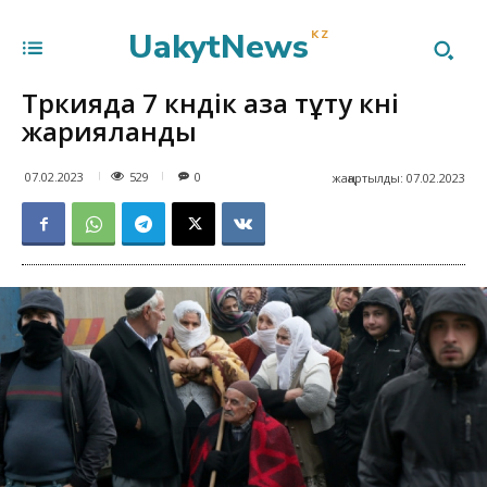
UakytNews
KZ
Түркияда 7 күндік аза тұту күні
жарияланды
529
07.02.2023
0
жаңартылды:
07.02.2023