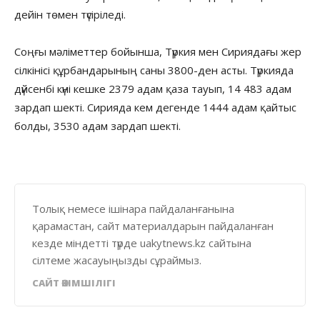
дейін төмен түсіріледі.
Соңғы мәліметтер бойынша, Түркия мен Сириядағы жер
сілкінісі құрбандарының саны 3800-ден асты. Түркияда
дүйсенбі күні кешке 2379 адам қаза тауып, 14 483 адам
зардап шекті. Сирияда кем дегенде 1444 адам қайтыс
болды, 3530 адам зардап шекті.
Толық немесе ішінара пайдаланғанына
қарамастан, сайт материалдарын пайдаланған
кезде міндетті түрде uakytnews.kz сайтына
сілтеме жасауыңызды сұраймыз.
САЙТ ӘКІМШІЛІГІ