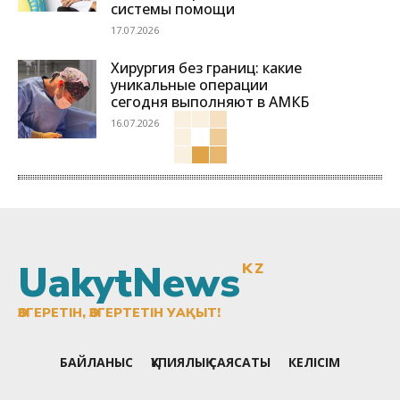
системы помощи
17.07.2026
Хирургия без границ: какие
уникальные операции
сегодня выполняют в АМКБ
16.07.2026
UakytNews
KZ
ӨЗГЕРЕТІН, ӨЗГЕРТЕТІН УАҚЫТ!
БАЙЛАНЫС
ҚҰПИЯЛЫҚ САЯСАТЫ
КЕЛІСІМ