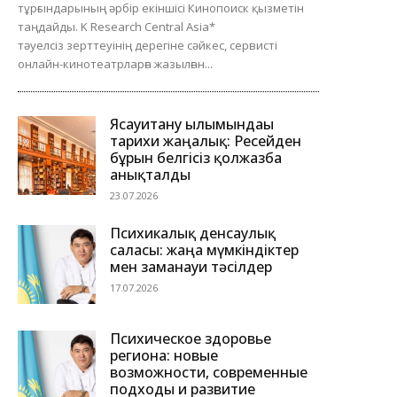
тұрғындарының әрбір екіншісі Кинопоиск қызметін
таңдайды. K Research Central Asia*
тәуелсіз зерттеуінің дерегіне сәйкес, сервисті
онлайн-кинотеатрларға жазылған...
Ясауитану ғылымындағы
тарихи жаңалық: Ресейден
бұрын белгісіз қолжазба
анықталды
23.07.2026
Психикалық денсаулық
саласы: жаңа мүмкіндіктер
мен заманауи тәсілдер
17.07.2026
Психическое здоровье
региона: новые
возможности, современные
подходы и развитие