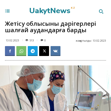
UakytNews
KZ
Жетісу облысының дәрігерлері
шалғай аудандарға барды
513
13.02.2023
0
жаңартылды:
13.02.2023