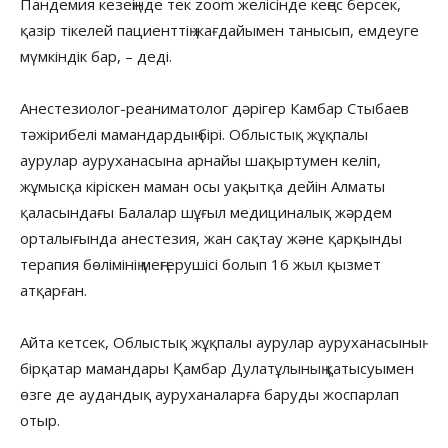
Пандемия кезеңінде тек zoom желісінде кеңес берсек,
қазір тікелей пациенттің жағдайымен танысып, емдеуге
мүмкіндік бар, – деді.
Анестезиолог-реаниматолог дәрігер Камбар Стыбаев
тәжірибелі мамандардың бірі. Облыстық жұқпалы
аурулар ауруханасына арнайы шақыртумен келіп,
жұмысқа кіріскен маман осы уақытқа дейін Алматы
қаласындағы Балалар шұғыл медициналық жәрдем
орталығында анестезия, жан сақтау және қарқынды
терапия бөлімінің меңгерушісі болып 16 жыл қызмет
атқарған.
Айта кетсек, Облыстық жұқпалы аурулар ауруханасының
бірқатар мамандары Қамбар Дулатұлының қатысуымен
өзге де аудандық ауруханаларға баруды жоспарлап
отыр.