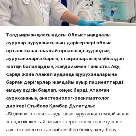
Талдықорған қаласындағы Облыстық жұқпалы
аурулар ауруханасының дәрігерлері облыс
орталығынан шалғай орналасқан аудандық
ауруханаларға барып, стационарлық ем қабылдап
жатқан балалардың жағдайымен танысты. Ақсу,
Сарқан және Алакөл аудандық ауруханаларына
барған дәрігерлер жағдайы ауыр пациенттерді
емдеу әдісін бақылап, кеңес берді. Аталған
аурухананың анестезиолог-реаниматолог
дәрігері Стыбаев Қамбар Дулатұлы:
-Біздің мақсатымыз – аудандық ауруханада ем қабылдап
жатқан кішкентай пациенттерге көмек көрсету және
әріптесермен өз тәжірибемізбен бөлісу, кеңес беру.