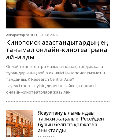
Ақпараттар ағыны
01.08.2026
Кинопоиск қазақстандықтардың ең
танымал онлайн-кинотеатрына
айналды
Онлайн-кинотеатрға жазылған қазақстандық қала
тұрғындарының әрбір екіншісі Кинопоиск қызметін
таңдайды. K Research Central Asia*
тәуелсіз зерттеуінің дерегіне сәйкес, сервисті
онлайн-кинотеатрларға жазылған...
Ясауитану ғылымындағы
тарихи жаңалық: Ресейден
бұрын белгісіз қолжазба
анықталды