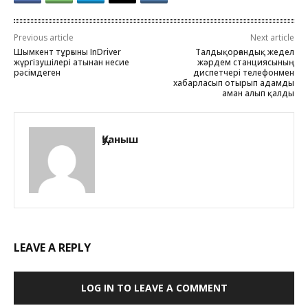
Previous article
Next article
Шымкент тұрғыны InDriver
Талдықорғандық жедел
жүргізушілері атынан несие
жәрдем станциясының
рәсімдеген
диспетчері телефонмен
хабарласып отырып адамды
аман алып қалды
Қуаныш
LEAVE A REPLY
LOG IN TO LEAVE A COMMENT