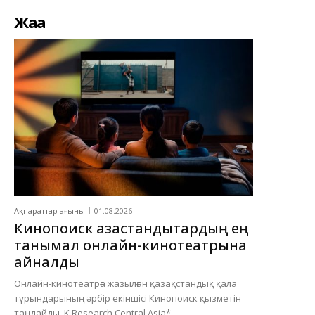
Жаңа
Ақпараттар ағыны
01.08.2026
Кинопоиск қазақстандықтардың ең
танымал онлайн-кинотеатрына
айналды
Онлайн-кинотеатрға жазылған қазақстандық қала
тұрғындарының әрбір екіншісі Кинопоиск қызметін
таңдайды. K Research Central Asia*