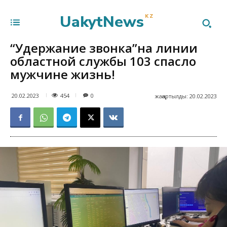
UakytNews
KZ
“Удержание звонка”на линии
областной службы 103 спасло
мужчине жизнь!
454
20.02.2023
0
жаңартылды:
20.02.2023