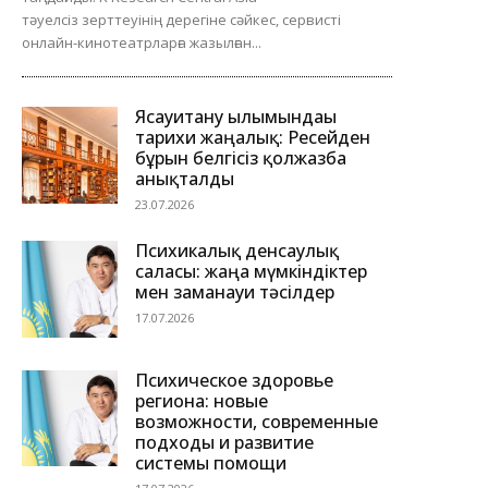
тәуелсіз зерттеуінің дерегіне сәйкес, сервисті
онлайн-кинотеатрларға жазылған...
Ясауитану ғылымындағы
тарихи жаңалық: Ресейден
бұрын белгісіз қолжазба
анықталды
23.07.2026
Психикалық денсаулық
саласы: жаңа мүмкіндіктер
мен заманауи тәсілдер
17.07.2026
Психическое здоровье
региона: новые
возможности, современные
подходы и развитие
системы помощи