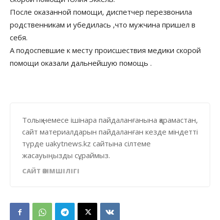
После оказанной помощи, диспетчер перезвонила
родственникам и убедилась ,что мужчина пришел в
себя.
А подоспевшие к месту происшествия медики скорой
помощи оказали дальнейшую помощь .
Толық немесе ішінара пайдаланғанына қарамастан,
сайт материалдарын пайдаланған кезде міндетті
түрде uakytnews.kz сайтына сілтеме
жасауыңызды сұраймыз.
САЙТ ӘКІМШІЛІГІ