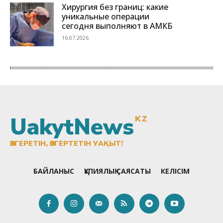
UakytNews
KZ
ӨЗГЕРЕТІН, ӨЗГЕРТЕТІН УАҚЫТ!
БАЙЛАНЫС
ҚҰПИЯЛЫҚ САЯСАТЫ
КЕЛІСІМ