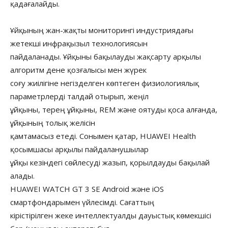
қадағалайды.
Ұйқының жан-жақты мониторингі индустриядағы
жетекші инфрақызыл технологиясын
пайдаланады. Ұйқыны бақылауды жақсарту арқылы
алгоритм дене қозғалысы мен жүрек
соғу жиілігіне негізделген көптеген физиологиялық
параметрлерді талдай отырып, жеңіл
ұйқыны, терең ұйқыны, REM және оятуды қоса алғанда,
ұйқының толық желісін
қамтамасыз етеді. Сонымен қатар, HUAWEI Health
қосымшасы арқылы пайдаланушылар
ұйқы кезіндегі сөйлесуді жазып, қорылдауды бақылай
алады.
HUAWEI WATCH GT 3 SE Android және iOS
смартфондарымен үйлесімді. Сағаттың
кірістірілген жеке интеллектуалды дауыстық көмекшісі