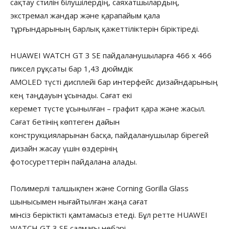
сақтау стилін білушілердің, саяхатшылардың,
экстремал жандар және қарапайым қала
тұрғындарының барлық қажеттіліктерін біріктіреді.
HUAWEI WATCH GT 3 SE пайдаланушыларға 466 x 466
пиксел рұқсаты бар 1,43 дюймдік
AMOLED түсті дисплейі бар интерфейс дизайндарының
кең таңдауын ұсынады. Сағат екі
керемет түсте ұсынылған – графит қара және жасыл.
Сағат бетінің көптеген дайын
конструкцияларынан басқа, пайдаланушылар бірегей
дизайн жасау үшін өздерінің
фотосуреттерін пайдалана алады.
Полимерлі талшықпен және Corning Gorilla Glass
шынысымен нығайтылған жаңа сағат
мінсіз беріктікті қамтамасыз етеді. Бұл ретте HUAWEI
WATCH GT 3 SE салмағы небәрі