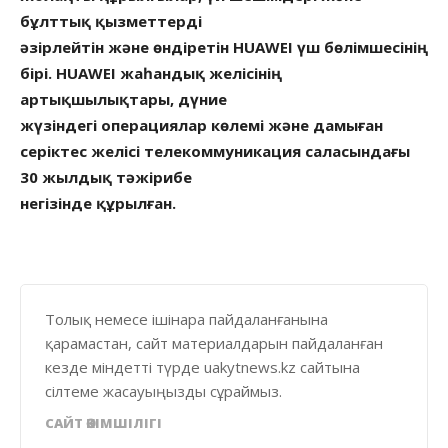
бұлттық қызметтерді
әзірлейтін және өндіретін HUAWEI үш бөлімшесінің
бірі. HUAWEI жаһандық желісінің
артықшылықтары, дүние
жүзіндегі операциялар көлемі және дамыған
серіктес желісі телекоммуникация саласындағы
30 жылдық тәжірибе
негізінде құрылған.
Толық немесе ішінара пайдаланғанына
қарамастан, сайт материалдарын пайдаланған
кезде міндетті түрде uakytnews.kz сайтына
сілтеме жасауыңызды сұраймыз.
САЙТ ӘКІМШІЛІГІ