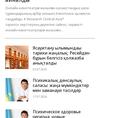
Онлайн-кинотеатрға жазылған қазақстандық қала
тұрғындарының әрбір екіншісі Кинопоиск қызметін
таңдайды. K Research Central Asia*
тәуелсіз зерттеуінің дерегіне сәйкес, сервисті
онлайн-кинотеатрларға жазылған...
Ясауитану ғылымындағы
тарихи жаңалық: Ресейден
бұрын белгісіз қолжазба
анықталды
23.07.2026
Психикалық денсаулық
саласы: жаңа мүмкіндіктер
мен заманауи тәсілдер
17.07.2026
Психическое здоровье
региона: новые