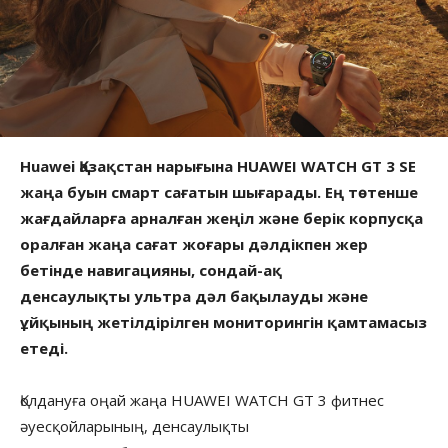
Huawei Қазақстан нарығына HUAWEI WATCH GT 3 SE
жаңа буын смарт сағатын шығарады. Ең төтенше
жағдайларға арналған жеңіл және берік корпусқа
оралған жаңа сағат жоғары дәлдікпен жер
бетінде навигацияны, сондай-ақ
денсаулықты ультра дәл бақылауды және
ұйқының жетілдірілген мониторингін қамтамасыз
етеді.
Қолдануға оңай жаңа HUAWEI WATCH GT 3 фитнес
әуесқойларының, денсаулықты