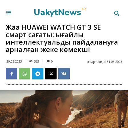
UakytNews
KZ
Жаңа HUAWEI WATCH GT 3 SE
смарт сағаты: ыңғайлы
интеллектуальды пайдалануға
арналған жеке көмекші
563
29.03.2023
0
жаңартылды:
31.03.2023