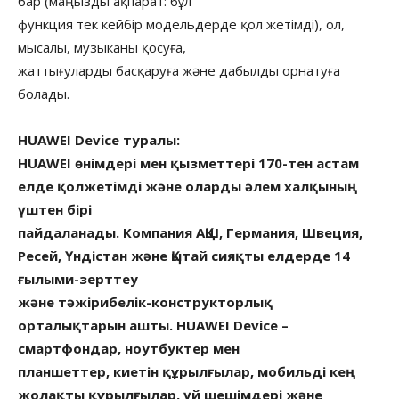
бар (маңызды ақпарат: бұл
функция тек кейбір модельдерде қол жетімді), ол,
мысалы, музыканы қосуға,
жаттығуларды басқаруға және дабылды орнатуға
болады.
HUAWEI Device туралы:
HUAWEI өнімдері мен қызметтері 170-тен астам
елде қолжетімді және оларды әлем халқының
үштен бірі
пайдаланады. Компания АҚШ, Германия, Швеция,
Ресей, Үндістан және Қытай сияқты елдерде 14
ғылыми-зерттеу
және тәжірибелік-конструкторлық
орталықтарын ашты. HUAWEI Device –
смартфондар, ноутбуктер мен
планшеттер, киетін құрылғылар, мобильді кең
жолақты құрылғылар, үй шешімдері және