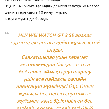
35,6 г. 5ATM суға төзімділік деңгейі сағатқа 50 метрге
дейінгі тереңдікте 10 минут жұмыс
істеуге мүмкіндік береді.
HUAWEI WATCH GT 3 SE аралас
тәртіпте екі аптаға дейін жұмыс істей
алады.
Саяхатшылар үшін керемет
автономиядан басқа, сағатта
бейтаныс аймақтарда шарлау
үшін өте пайдалы офлайн
навигация мүмкіндігі бар. Оның
жұмысы бес негізгі спутниктік
жүйемен және біріктірілген бес
жүйелік жоғары дәлдіктегі GNSS