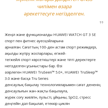
чипімен өзара
әрекеттесуге негізделген.
Жеңіл және функционалды HUAWEI WATCH GT 3 SE
спорт пен фитнес әуесқойларына
арналған. Сағаттың 100-ден астам спорт режимдері,
ақылды жүгіру жоспарлары, егжей-
тегжейлі спорт көрсеткіштері және тіпті деректерге
негізделген ұсыныстары бар. Өзі
әзірлеген HUAWEI TruSeen™ 5.0+, HUAWEI TruSleep™
3.0 және басқа Tru Series
денсаулық бақылау технологияларымен сағат дененің
денсаулығын жан-жақты бақылауға,
жүрек соғу жиілігін, пульсті, ұйқыны, SpO2, стресс
деңгейін дәл бақылап, етеккір циклін