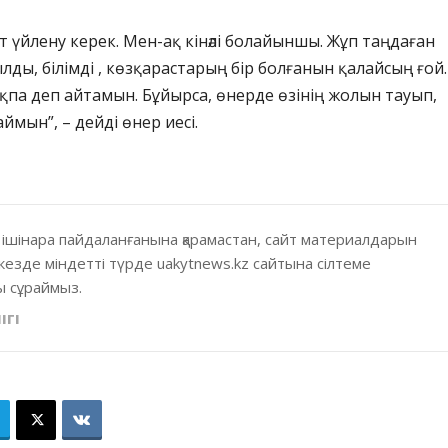
ет үйлену керек. Мен-ақ кінәлі болайыншы. Жұп таңдаған
лды, білімді , көзқарастарың бір болғанын қалайсың ғой.
па деп айтамын. Бұйырса, өнерде өзінің жолын тауып,
ймын”, – дейді өнер иесі.
 ішінара пайдаланғанына қарамастан, сайт материалдарын
кезде міндетті түрде uakytnews.kz сайтына сілтеме
 сұраймыз.
ІГІ