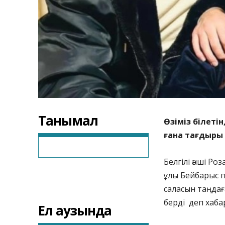
Танымал
Өзіміз білеті
ғана тағдыры 
Белгілі әнші Р
ұлы Бейбарыс 
саласын таңдағ
берді деп хабар
Ел аузында