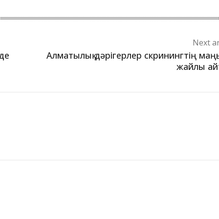
Next ar
нде
Алматылық дәрігерлер скринингтің ма
жайлы ай