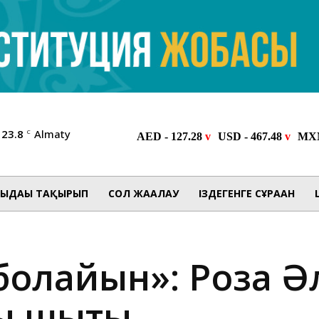
23.8
Almaty
C
ЫДАҒЫ ТАҚЫРЫП
СОЛ ЖАҒАЛАУ
ІЗДЕГЕНГЕ СҰРАҒАН
і болайын»: Роза 
ы шықты