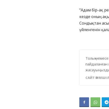
“Адам бір-ақ р
кезде оның ақы
Сондықтан асық
үйленгенін қала
Толық немесе
пайдаланған 
жасауыңызды
САЙТ ӘКІМШІЛ