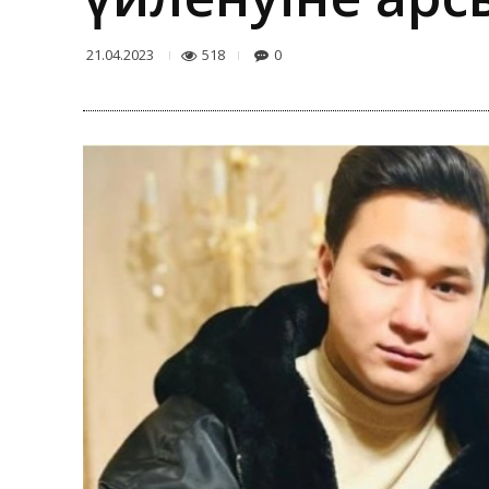
518
0
21.04.2023