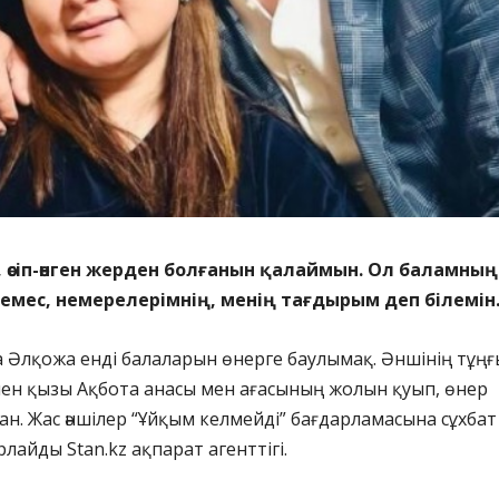
н, өсіп-өнген жерден болғанын қалаймын. Ол баламның
емес, немерелерімнің, менің тағдырым деп білемін
оза Әлқожа енді балаларын өнерге баулымақ. Әншінің тұң
пен қызы Ақбота анасы мен ағасының жолын қуып, өнер
ан. Жас әншілер “Ұйқым келмейді” бағдарламасына сұхбат
лайды Stan.kz ақпарат агенттігі.