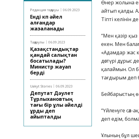
Өнер жолына ен
Редакция таңдауы
06.09.2023
айтып қалды. А
Енді көп әйел
Тіпті келінін 
алғандар
жазаланады
“Мен қазір қыз 
Таңдаулы
06.09.2023
екен. Мен бала
Қазақстандықтар
«Адамдар жас 
қандай салықтан
босатылады?
дәстүрі дұрыс д
Министр жауап
қалаймын. Ол б
берді
тағдырым деп б
Uakyt Stories
06.09.2023
Депутат Дәулет
Бейбарыстың өз
Тұрлыхановтың
тағы бір ұлы әйелді
“Үйленуге сәл-
ұрды деп
айыпталды
деп едім, болма
Ұлының бұл шеш