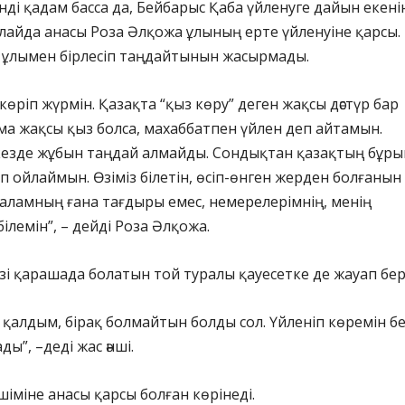
ді қадам басса да, Бейбарыс Қаба үйленуге дайын екені
лайда анасы Роза Әлқожа ұлының ерте үйленуіне қарсы.
де ұлымен бірлесіп таңдайтынын жасырмады.
көріп жүрмін. Қазақта “қыз көру” деген жақсы дәстүр бар
ма жақсы қыз болса, махаббатпен үйлен деп айтамын.
кезде жұбын таңдай алмайды. Сондықтан қазақтың бұр
еп ойлаймын. Өзіміз білетін, өсіп-өнген жерден болғанын
аламның ғана тағдыры емес, немерелерімнің, менің
ілемін”, – дейді Роза Әлқожа.
і қарашада болатын той туралы қауесетке де жауап бер
ақ қалдым, бірақ болмайтын болды сол. Үйленіп көремін б
ды”, –деді жас әнші.
іміне анасы қарсы болған көрінеді.