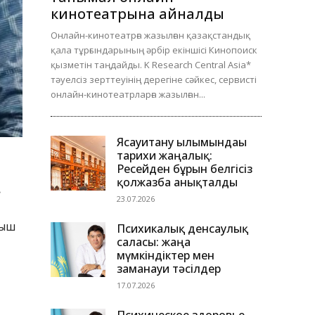
кинотеатрына айналды
Онлайн-кинотеатрға жазылған қазақстандық
қала тұрғындарының әрбір екіншісі Кинопоиск
қызметін таңдайды. K Research Central Asia*
тәуелсіз зерттеуінің дерегіне сәйкес, сервисті
онлайн-кинотеатрларға жазылған...
Ясауитану ғылымындағы
тарихи жаңалық:
Ресейден бұрын белгісіз
қолжазба анықталды
.
23.07.2026
ғыш
Психикалық денсаулық
саласы: жаңа
мүмкіндіктер мен
заманауи тәсілдер
17.07.2026