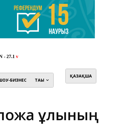
ҚАЗАҚША
ШОУ-БИЗНЕС
ТАҒЫ
Әлқожа ұлының