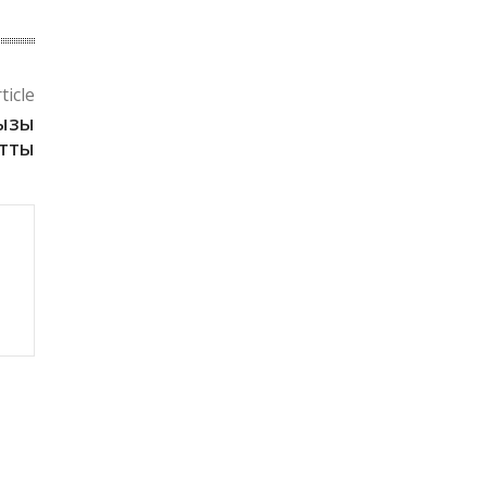
ticle
ңызы
тты