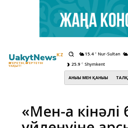
15.4
Nur-Sultan
C
UakytNews
KZ
25.9
Shymkent
ӨЗГЕРЕТІН, ӨЗГЕРТЕТІН
C
УАҚЫТ!
АНЫҒЫ МЕН ҚАНЫҒЫ
ТАЛҚ
«Мен-ақ кінәл
үйленуіне қарс