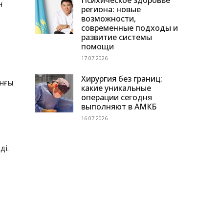
Психическое здоровье
н
региона: новые
возможности,
современные подходы и
развитие системы
помощи
17.07.2026
Хирургия без границ:
ынғы
какие уникальные
операции сегодня
выполняют в АМКБ
16.07.2026
ді.
е