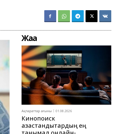
Жаңа
Ақпараттар ағыны
01.08.2026
Кинопоиск
қазақстандықтардың ең
танымал онлайн-