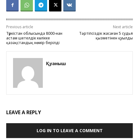
Previous article
Next article
Түркістан облысында 8000-нан
Тәртіпсіздік жасаған 5 судья
астам шетелдік көлікке
қызметінен қуылды
қазақстандық нөмір берілді
Қуаныш
LEAVE A REPLY
LOG IN TO LEAVE A COMMENT