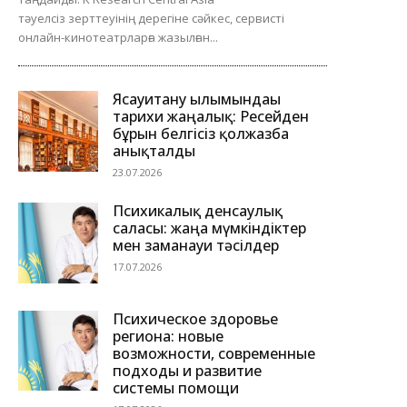
тәуелсіз зерттеуінің дерегіне сәйкес, сервисті
онлайн-кинотеатрларға жазылған...
Ясауитану ғылымындағы
тарихи жаңалық: Ресейден
бұрын белгісіз қолжазба
анықталды
23.07.2026
Психикалық денсаулық
саласы: жаңа мүмкіндіктер
мен заманауи тәсілдер
17.07.2026
Психическое здоровье
региона: новые
возможности, современные
подходы и развитие
системы помощи