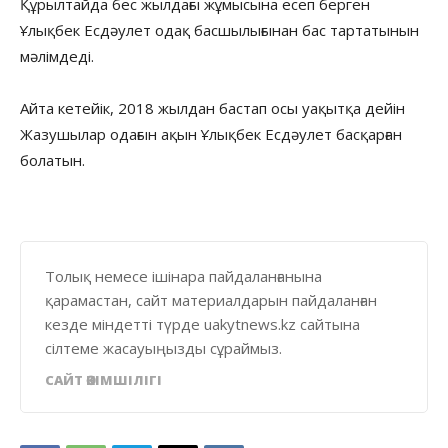
Құрылтайда бес жылдағы жұмысына есеп берген
Ұлықбек Есдәулет одақ басшылығынан бас тартатынын
мәлімдеді.
Айта кетейік, 2018 жылдан бастап осы уақытқа дейін
Жазушылар одағын ақын Ұлықбек Есдәулет басқарған
болатын.
Толық немесе ішінара пайдаланғанына
қарамастан, сайт материалдарын пайдаланған
кезде міндетті түрде uakytnews.kz сайтына
сілтеме жасауыңызды сұраймыз.
САЙТ ӘКІМШІЛІГІ