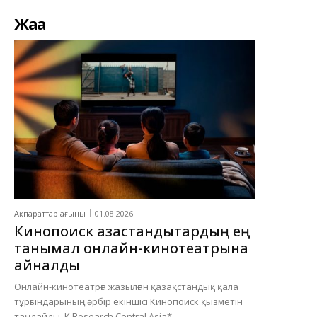
Жаңа
Ақпараттар ағыны
01.08.2026
Кинопоиск қазақстандықтардың ең
танымал онлайн-кинотеатрына
айналды
Онлайн-кинотеатрға жазылған қазақстандық қала
тұрғындарының әрбір екіншісі Кинопоиск қызметін
таңдайды. K Research Central Asia*