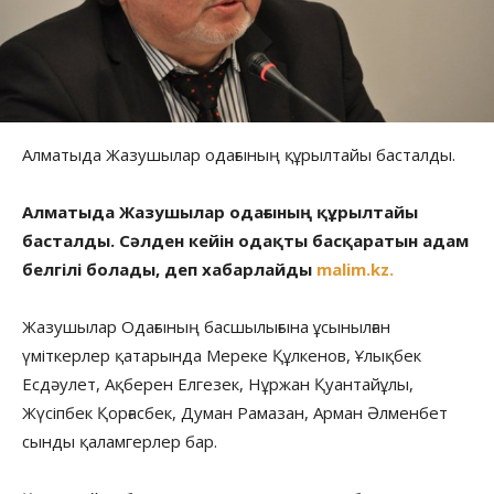
Алматыда Жазушылар одағының құрылтайы басталды.
Алматыда Жазушылар одағының құрылтайы
басталды. Сәлден кейін одақты басқаратын адам
белгілі болады, деп хабарлайды
malim.kz.
Жазушылар Одағының басшылығына ұсынылған
үміткерлер қатарында Мереке Құлкенов, Ұлықбек
Есдәулет, Ақберен Елгезек, Нұржан Қуантайұлы,
Жүсіпбек Қорғасбек, Думан Рамазан, Арман Әлменбет
сынды қаламгерлер бар.