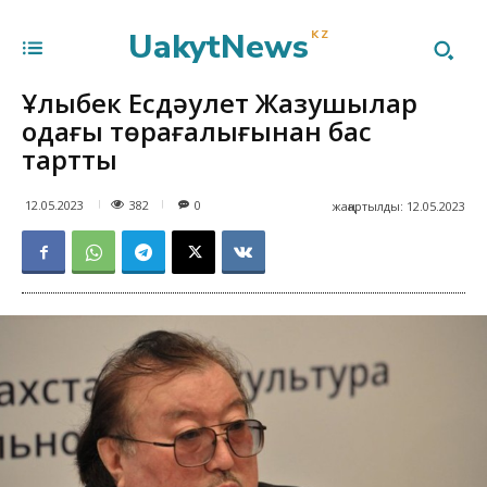
UakytNews
KZ
Ұлықбек Есдәулет Жазушылар
одағы төрағалығынан бас
тартты
382
12.05.2023
0
жаңартылды:
12.05.2023