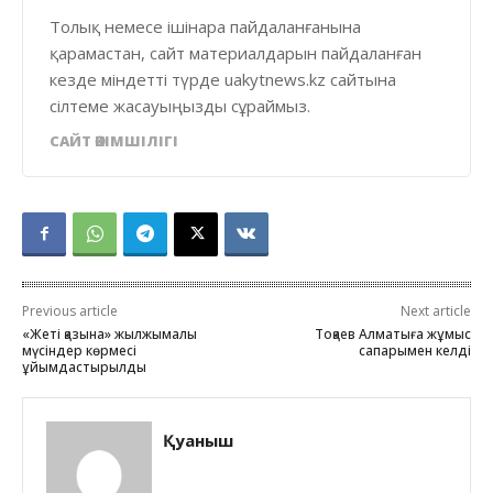
Толық немесе ішінара пайдаланғанына
қарамастан, сайт материалдарын пайдаланған
кезде міндетті түрде uakytnews.kz сайтына
сілтеме жасауыңызды сұраймыз.
САЙТ ӘКІМШІЛІГІ
Previous article
Next article
«Жеті қазына» жылжымалы
Тоқаев Алматыға жұмыс
мүсіндер көрмесі
сапарымен келді
ұйымдастырылды
Қуаныш