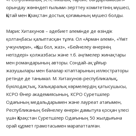
орындау жөніндегі ғылыми-зерттеу комитетінің мүшесі,
Қытай мен Қазақстан достық қоғамының мүшесі болды.
Марис Хитахунов – әдебиет әлемінде де өзіндік
қолтаңбасы қалыптасқан тұлға. Ол «Арман әлемі», «Үміт
учкунлири», «Қош бол, жаз», «Бейнелеу өнерінің
негіздері» қолжазбасы және т.б. әңгімелер жинақтары
мен романдарының авторы. Сондай-ақ ұйғыр
жазушылары мен балалар кітаптарының иллюстраторы
ретінде де танымал. М. Хитахунов-республикалық,
бүкілодақтық, Халықаралық көрмелердің қатысушысы,
КСРО Өнер академиясының, КСРО Суретшілер
Одағының медальдарымен және лауреат атағымен,
Республиканың бейнелеу өнерін дамытуға қосқан үлесі
үшін Қазақстан Суретшілер Одағының 50 жылдығына
орай құрмет грамотасымен марапатталған.