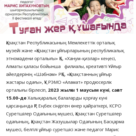
Қазақстан Республикасының Мемлекеттік орталық
музейі және «Қазақстан ұйғырларының республикалық
этномәдени орталығы» ҚБ, «Ханум-қизлар» кеңесі,
Алматы қаласы бойынша филиалы, креативті Ұйғыр
әйелдерінің «Шәбнәм» РҚБ, «Қазақстанның ұйғыр
жастары одағы», ҚҰ РЭМО «Аламат» продюсерлік
орталығы бірлесіп,
2023 жылғы 1 маусым күні
,
сағат
15.00-де
Халықаралық балаларды қорғау күні
қарсаңында ҚР Еңбек сіңірген өнер қайраткері, КСРО
Суретшілер Одағының мүшесі, Қазақстан Суретшілер
одағының, Қазақстан Жазушылар Одағының Басқарма
мүшесі, белгілі ұйғыр суретшісі және педагог Марис