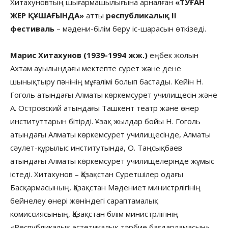
Хитахуновтың шығармашылығына арналған
«ТУҒАН
ЖЕР ҚҰШАҒЫНДА»
атты
республикалық ІІ
фестиваль
– мәдени-білім беру іс-шарасын өткізеді.
Марис Хитахунов (1939-1994 жж.)
еңбек жолын
Ахтам ауылындағы мектепте сурет және дене
шынықтыру пәнінің мұғалімі болып бастады. Кейін Н.
Гоголь атындағы Алматы көркемсурет училищесін және
А. Островский атындағы Ташкент театр және өнер
институттарын бітірді. Ұзақ жылдар бойы Н. Гоголь
атындағы Алматы көркемсурет училищесінде, Алматы
сәулет-құрылыс институтында, О. Таңсықбаев
атындағы Алматы көркемсурет училищелерінде жұмыс
істеді. Хитахунов – Қазақстан Суретшілер одағы
Басқармасының, Қазақстан Мәдениет министрлігінің
бейнелеу өнері жөніндегі сараптамалық
комиссиясының, Қазақстан білім министрлігінің
«Республикалық эстетикалық тәрбие бағдарламасын»