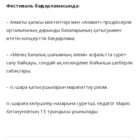
Фестиваль бағдарламасында:
– Алматы қаласы мектептері мен «Аламат» продюсерлік
орталығының дарынды балаларының қатысуымен
өтетін концерттік бағдарлама;
– «Менің балалық шағымның әлемі» асфальтта сурет
салу байқауы, сондай-ақ кескіндеме бойынша шеберлік
сабақтары;
– Іс-шара қатысушыларын марапаттау рәсімі.
Іс-шараға келушілер назарына суретші, педагог Марис
Хитахуновтың 15 туындысы ұсынылады.