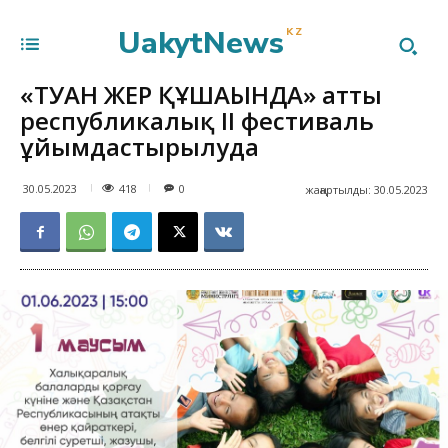
UakytNews
KZ
«ТУҒАН ЖЕР ҚҰШАҒЫНДА» атты
республикалық ІІ фестиваль
ұйымдастырылуда
418
30.05.2023
0
жаңартылды:
30.05.2023