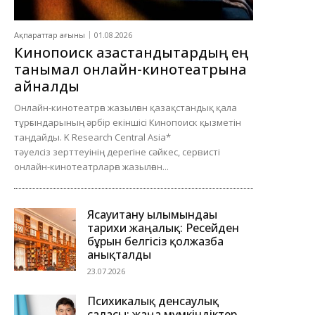
Ақпараттар ағыны
01.08.2026
Кинопоиск қазақстандықтардың ең
танымал онлайн-кинотеатрына
айналды
Онлайн-кинотеатрға жазылған қазақстандық қала
тұрғындарының әрбір екіншісі Кинопоиск қызметін
таңдайды. K Research Central Asia*
тәуелсіз зерттеуінің дерегіне сәйкес, сервисті
онлайн-кинотеатрларға жазылған...
Ясауитану ғылымындағы
тарихи жаңалық: Ресейден
бұрын белгісіз қолжазба
анықталды
23.07.2026
Психикалық денсаулық
саласы: жаңа мүмкіндіктер