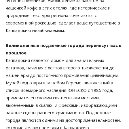
путешественников. Наблюдение за закатом за
чашечкой кофе в этих отелях, где исторические и
природные текстуры региона сочетаются с
современной роскошью, сделает ваше путешествие в
Каппадокию незабываемым.
Великолепные подземные города перенесут вас в
прошлое
Каппадокия является домом для значительных
остатков, начиная с хеттов второго тысячелетия до
нашей эры до постоянного проживания цивилизаций.
Музей под открытым небом Гёреме, включенный в
список Всемирного наследия ЮНЕСКО с 1985 года,
примечателен своими священными местами,
высеченными в скалах, и фресками, изображающими
важные сцены раннего христианства. Подземные
города являются одними из достопримечательностей,
которые делают поездки в Каппадокию