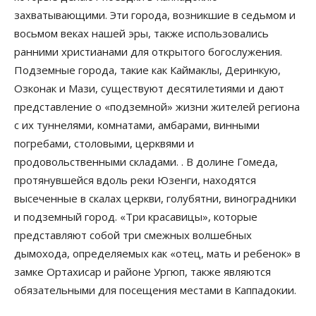
захватывающими. Эти города, возникшие в седьмом и
восьмом веках нашей эры, также использовались
ранними христианами для открытого богослужения.
Подземные города, такие как Каймаклы, Деринкую,
Озконак и Мази, существуют десятилетиями и дают
представление о «подземной» жизни жителей региона
с их туннелями, комнатами, амбарами, винными
погребами, столовыми, церквями и
продовольственными складами. . В долине Гомеда,
протянувшейся вдоль реки Юзенги, находятся
высеченные в скалах церкви, голубятни, виноградники
и подземный город. «Три красавицы», которые
представляют собой три смежных волшебных
дымохода, определяемых как «отец, мать и ребенок» в
замке Ортахисар и районе Ургюп, также являются
обязательными для посещения местами в Каппадокии.