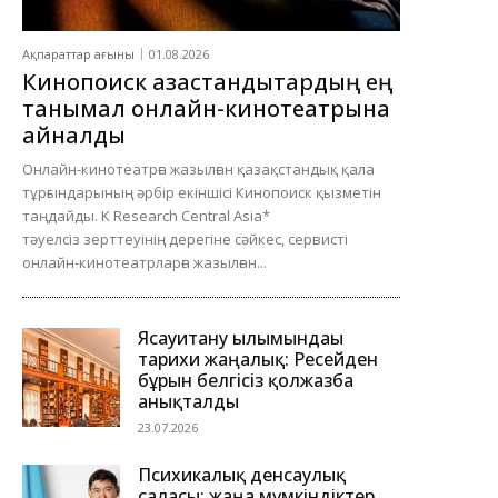
Ақпараттар ағыны
01.08.2026
Кинопоиск қазақстандықтардың ең
танымал онлайн-кинотеатрына
айналды
Онлайн-кинотеатрға жазылған қазақстандық қала
тұрғындарының әрбір екіншісі Кинопоиск қызметін
таңдайды. K Research Central Asia*
тәуелсіз зерттеуінің дерегіне сәйкес, сервисті
онлайн-кинотеатрларға жазылған...
Ясауитану ғылымындағы
тарихи жаңалық: Ресейден
бұрын белгісіз қолжазба
анықталды
23.07.2026
Психикалық денсаулық
саласы: жаңа мүмкіндіктер