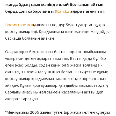
жағдайдың шын мәнінде қалай болғанын айтып
берді, деп хабарлайды
Stan.kz
ақпарат агенттігі.
Время газетінің
мәліметінше, дүрбелең тудырған құқық
қорғаушылар еді. Қыздың анасы шын мәнінде жағдайдың
басқаша болғанын айтқан.
Олардың қыз бес жасынан бастап зорлық-зомбылыққа
ұшыраған деген ақпарат таратты. Бастапқыда бұл бір
өгей әкесі болды, содан кейін ол 9 жасқа толғанда –
екіншісі, 11 жасында үшіншісі болған. Оның үстіне құқық
қорғаушылар қыздың Алматыға келгенде зорланғанын
айтқан. Құқық қорғаушылар қыздың бұл қылмыстардың
барлығы анасының келісімімен жасалғанын айтты деп
ақпарат таратқан.
“Менің қызым 2006 жылы туған. Бір жасқа келген күйеуім