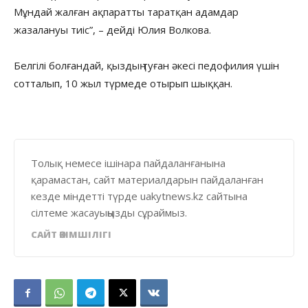
Мұндай жалған ақпаратты таратқан адамдар
жазалануы тиіс”, – дейді Юлия Волкова.
Белгілі болғандай, қыздың туған әкесі педофилия үшін
сотталып, 10 жыл түрмеде отырып шыққан.
Толық немесе ішінара пайдаланғанына
қарамастан, сайт материалдарын пайдаланған
кезде міндетті түрде uakytnews.kz сайтына
сілтеме жасауыңызды сұраймыз.
САЙТ ӘКІМШІЛІГІ