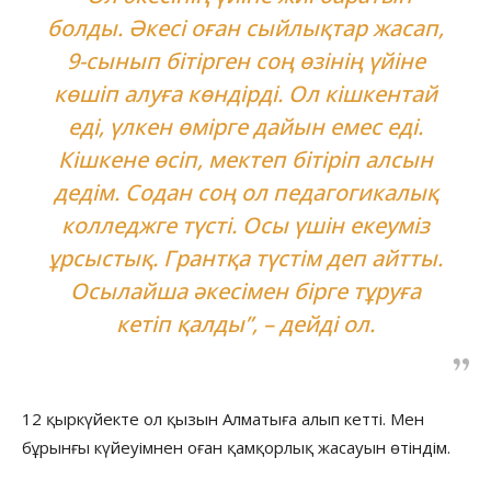
болды. Әкесі оған сыйлықтар жасап,
9-сынып бітірген соң өзінің үйіне
көшіп алуға көндірді. Ол кішкентай
еді, үлкен өмірге дайын емес еді.
Кішкене өсіп, мектеп бітіріп алсын
дедім. Содан соң ол педагогикалық
колледжге түсті. Осы үшін екеуміз
ұрсыстық. Грантқа түстім деп айтты.
Осылайша әкесімен бірге тұруға
кетіп қалды”, – дейді ол.
12 қыркүйекте ол қызын Алматыға алып кетті. Мен
бұрынғы күйеуімнен оған қамқорлық жасауын өтіндім.