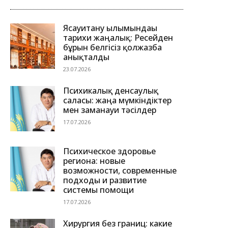
Ясауитану ғылымындағы
тарихи жаңалық: Ресейден
бұрын белгісіз қолжазба
анықталды
23.07.2026
Психикалық денсаулық
саласы: жаңа мүмкіндіктер
мен заманауи тәсілдер
17.07.2026
Психическое здоровье
региона: новые
возможности, современные
подходы и развитие
системы помощи
17.07.2026
Хирургия без границ: какие