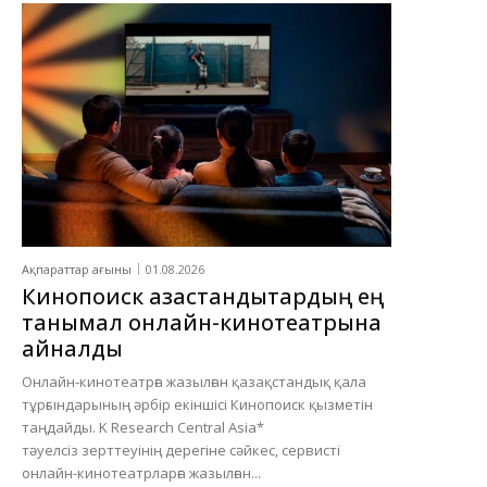
Ақпараттар ағыны
01.08.2026
Кинопоиск қазақстандықтардың ең
танымал онлайн-кинотеатрына
айналды
Онлайн-кинотеатрға жазылған қазақстандық қала
тұрғындарының әрбір екіншісі Кинопоиск қызметін
таңдайды. K Research Central Asia*
тәуелсіз зерттеуінің дерегіне сәйкес, сервисті
онлайн-кинотеатрларға жазылған...