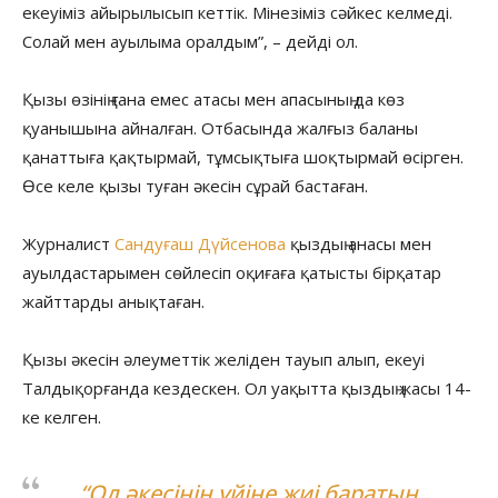
екеуіміз айырылысып кеттік. Мінезіміз сәйкес келмеді.
Солай мен ауылыма оралдым”, – дейді ол.
Қызы өзінің ғана емес атасы мен апасының да көз
қуанышына айналған. Отбасында жалғыз баланы
қанаттыға қақтырмай, тұмсықтыға шоқтырмай өсірген.
Өсе келе қызы туған әкесін сұрай бастаған.
Журналист
Сандуғаш Дүйсенова
қыздың анасы мен
ауылдастарымен сөйлесіп оқиғаға қатысты бірқатар
жайттарды анықтаған.
Қызы әкесін әлеуметтік желіден тауып алып, екеуі
Талдықорғанда кездескен. Ол уақытта қыздың жасы 14-
ке келген.
“Ол әкесінің үйіне жиі баратын