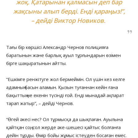
жоқ. Қатарынан қалмасын деп бар
жақсыны алып берді. Енді қараңыз!”,
– дейді Виктор Новиков.
Тағы бір көршісі Александр Чернов полицияға
баратынын және барлық ауыл тұрғындарын өзімен
бірге шақыратынын айтты.
“Ешкімге ренжітуге жол бермеймін. Ол үшін кез келге
адамның басын аламын. Қызын туғаннан кейін ғана
бақыттың не екенін түсінді ғой. Енді мынадай ақпарат
тарап жатыр”, – дейді Чернов.
“Өгей әкесі нес? Ол тұрмысқа да шықпаған. Ауылына
қайтқан соң, сол жерде әке-шешесі қайтыс болғанға
дейін тұрды. Өмір бойы жұмыс істеуден босаған емес.