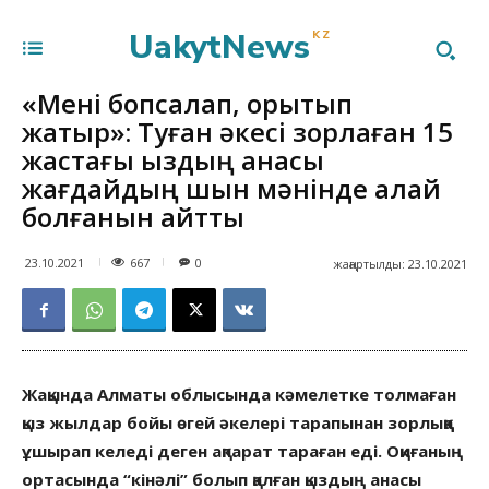
UakytNews
KZ
«Мені бопсалап, қорқытып
жатыр»: Туған әкесі зорлаған 15
жастағы қыздың анасы
жағдайдың шын мәнінде қалай
болғанын айтты
667
23.10.2021
0
жаңартылды:
23.10.2021
Жақында Алматы облысында кәмелетке толмаған
қыз жылдар бойы өгей әкелері тарапынан зорлыққа
ұшырап келеді деген ақпарат тараған еді. Оқиғаның
ортасында “кінәлі” болып қалған қыздың анасы