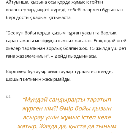
Айтуынша, қызына осы қорда жұмыс істейтін
волонтерлардың сөзі жүреді, себебі олармен бұрыннан
бері достық қарым-қатынаста.
“Бес күн бойы қорда қызым тұрған уақытта барлық
сараптаманы менің рұқсатымсыз жасаған. Ешқандай өгей
әкелер тарапынан зорлық болған жоқ. 15 жылда үш рет
ғана жазалағанмын”, – дейді қыздың анасы.
Көршілер бұл ауыр айыптаулар туралы естігенде,
шошып кеткенін жасырмайды.
“Мұндай сандырақты таратып
жүрген кім?! Өмір бойы қызын
асырау үшін жұмыс істеп келе
жатыр. Жазда да, қыста да тыным