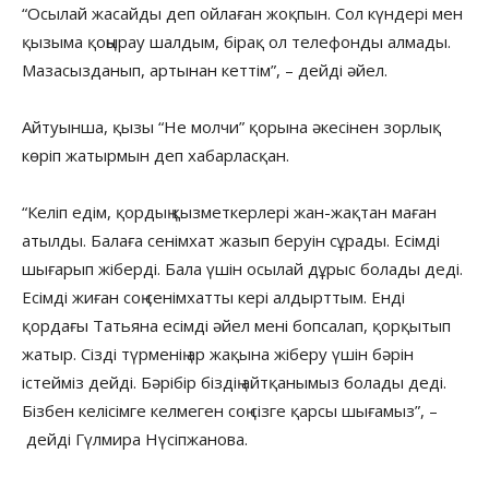
“Осылай жасайды деп ойлаған жоқпын. Сол күндері мен
қызыма қоңырау шалдым, бірақ ол телефонды алмады.
Мазасызданып, артынан кеттім”, – дейді әйел.
Айтуынша, қызы “Не молчи” қорына әкесінен зорлық
көріп жатырмын деп хабарласқан.
“Келіп едім, қордың қызметкерлері жан-жақтан маған
атылды. Балаға сенімхат жазып беруін сұрады. Есімді
шығарып жіберді. Бала үшін осылай дұрыс болады деді.
Есімді жиған соң сенімхатты кері алдырттым. Енді
қордағы Татьяна есімді әйел мені бопсалап, қорқытып
жатыр. Сізді түрменің ар жақына жіберу үшін бәрін
істейміз дейді. Бәрібір біздің айтқанымыз болады деді.
Бізбен келісімге келмеген соң сізге қарсы шығамыз”, –
дейді Гүлмира Нүсіпжанова.