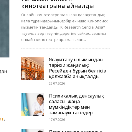
кинотеатрына айналды
Онлайн-кинотеатрға жазылған қазақстандық
қала тұрғындарының әрбір екіншісі Кинопоиск
қызметін таңдайды. K Research Central Asia*
тәуелсіз зерттеуінің дерегіне сәйкес, сервисті
онлайн-кинотеатрларға жазылған...
Ясауитану ғылымындағы
тарихи жаңалық:
Ресейден бұрын белгісіз
дан
қолжазба анықталды
23.07.2026
Психикалық денсаулық
саласы: жаңа
мүмкіндіктер мен
заманауи тәсілдер
ат
.
17.07.2026