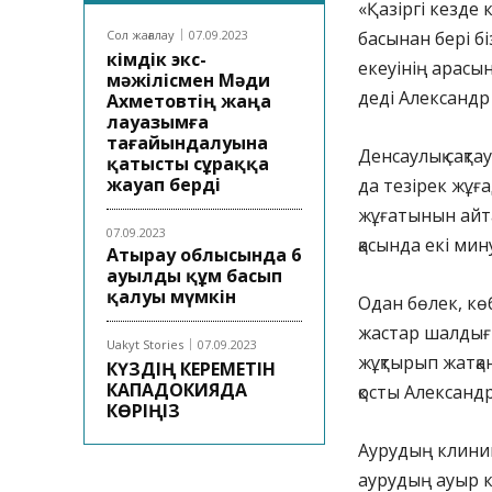
«Қазіргі кезде
Сол жағалау
07.09.2023
басынан бері б
Әкімдік экс-
екеуінің арасы
мәжілісмен Мәди
деді Александр
Ахметовтің жаңа
лауазымға
тағайындалуына
Денсаулық сақт
қатысты сұраққа
жауап берді
да тезірек жұғ
жұғатынын айтқ
07.09.2023
қасында екі мину
Атырау облысында 6
ауылды құм басып
қалуы мүмкін
Одан бөлек, кө
жастар шалдығы
Uakyt Stories
07.09.2023
жұқтырып жатқа
КҮЗДІҢ КЕРЕМЕТІН
КАПАДОКИЯДА
қосты Александ
КӨРІҢІЗ
Аурудың клиник
аурудың ауыр ке