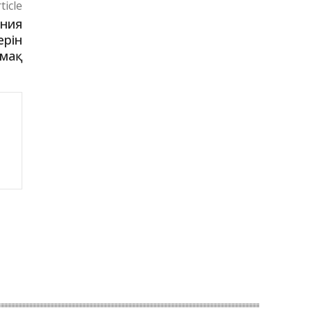
ticle
ания
ерін
рмақ