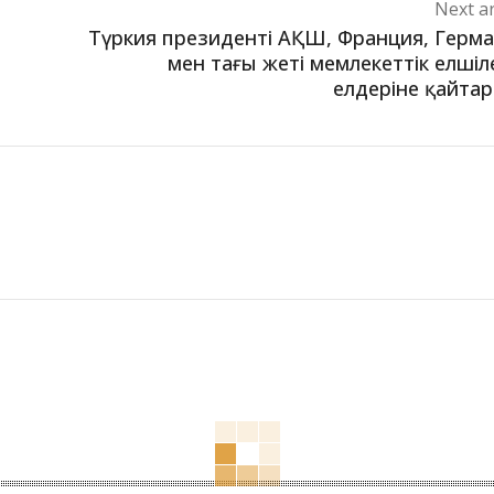
Next ar
Түркия президенті АҚШ, Франция, Герм
мен тағы жеті мемлекеттік елшіл
елдеріне қайта