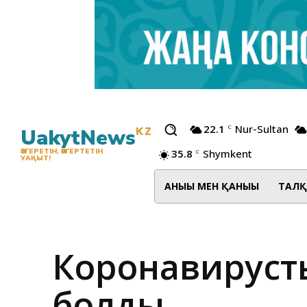
22.1
Nur-Sultan
C
UakytNews
KZ
35.8
Shymkent
ӨЗГЕРЕТІН, ӨЗГЕРТЕТІН
C
УАҚЫТ!
АНЫҒЫ МЕН ҚАНЫҒЫ
ТАЛҚ
Коронавирусты
болды