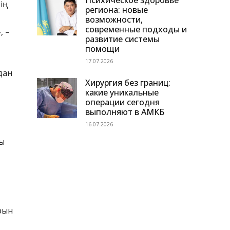
Психическое здоровье
ің
региона: новые
возможности,
современные подходы и
, –
развитие системы
помощи
17.07.2026
дан
Хирургия без границ:
какие уникальные
операции сегодня
выполняют в АМКБ
16.07.2026
ғы
рын