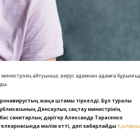
ау министрінің айтуынша, вирус адамнан адамға бұрынғы
ды.
оронавирустың жаңа штамы тіркелді. Бұл туралы
публикасының Денсаулық сақтау министрінің
бас санитарлық дәрігер Александр Тарасенко
 телеарнасында мәлім етті, деп хабарлайды
ҚазАқпар