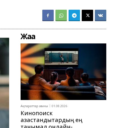
Жаңа
Ақпараттар ағыны
01.08.2026
Кинопоиск
қазақстандықтардың ең
танымал онлайн-