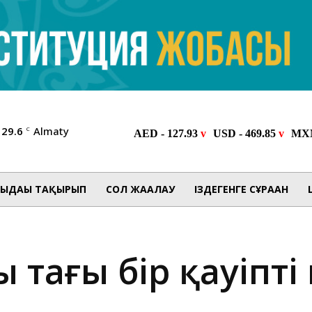
29.6
Almaty
C
ЫДАҒЫ ТАҚЫРЫП
СОЛ ЖАҒАЛАУ
ІЗДЕГЕНГЕ СҰРАҒАН
ң тағы бір қауіпт