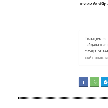
штамм бәрібір 
Толық немесе
пайдаланған 
жасауыңызды
САЙТ ӘКІМШІЛ