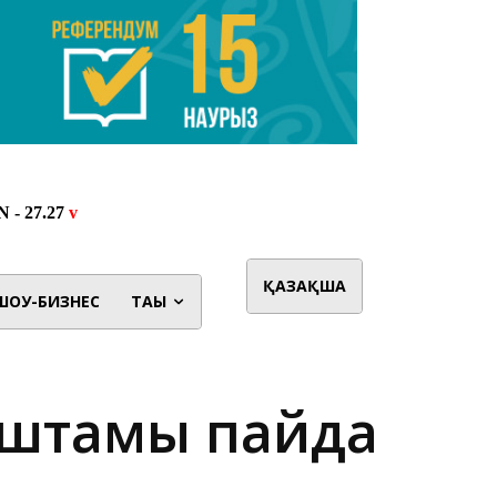
ҚАЗАҚША
ШОУ-БИЗНЕС
ТАҒЫ
і штамы пайда