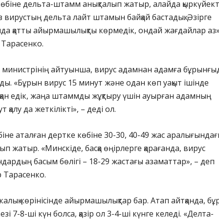
 көбіне дельта-штамм анықталып жатыр, алайда қыркүйект
із вирустың дельта лайт штамын байқай бастадық. Әзірге
нда қатты айырмашылықты көрмедік, ондай жағдайлар аз»
 Тарасенко.
ау министрінің айтуынша, вирус адамнан адамға бұрынғы
ады. «Бұрын вирус 15 минут және одан көп уақыт ішінде
ан едік, жаңа штаммды жұқтыру үшін ауырған адамның
т қалу да жеткілікті», – деді ол.
біне аталған дертке көбіне 30-30, 40-49 жас аралығында
п жатыр. «Минскіде, басқа өңірлерге қарағанда, вирус
ндардың басым бөлігі – 18-29 жастағы азаматтар», – деп
р Тарасенко.
алық көрінісінде айырмашылықтар бар. Атап айтқанда, бұ
зі 7-8-ші күн болса, қазір ол 3-4-ші күнге келеді. «Делта-