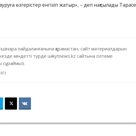
ауруға өзгерістер енгізіп жатыр», – деп нақтылады Тарасе
 ішінара пайдаланғанына қарамастан, сайт материалдарын
кезде міндетті түрде uakytnews.kz сайтына сілтеме
 сұраймыз.
ІГІ