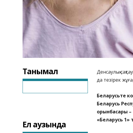
Танымал
Денсаулық сақт
да тезірек жұға
Беларусьте к
Беларусь Рес
орынбасары – 
«Беларусь 1»
Ел аузында