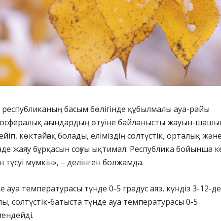
і республиканың басым бөлігінде құбылмалы ауа-райы
мосфералық ағындардың өтуіне байланысты жауын-шашы
ейіп, көктайғақ болады, еліміздің солтүстік, орталық жән
нде жаяу бұрқасын соғуы ықтимал. Республика бойынша к
 түсуі мүмкін», – делінген болжамда.
 ауа температурасы түнде 0-5 градус аяз, күндіз 3-12-де
лы, солтүстік-батыста түнде ауа температурасы 0-5
ендейді.