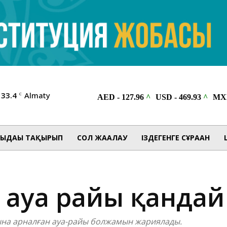
33.4
Almaty
C
ЫДАҒЫ ТАҚЫРЫП
СОЛ ЖАҒАЛАУ
ІЗДЕГЕНГЕ СҰРАҒАН
і ауа райы қанда
ына арналған ауа-райы болжамын жариялады.