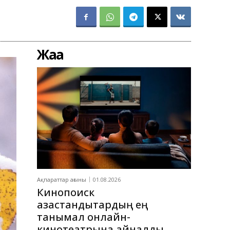
Жаңа
Ақпараттар ағыны
01.08.2026
Кинопоиск
қазақстандықтардың ең
танымал онлайн-
кинотеатрына айналды