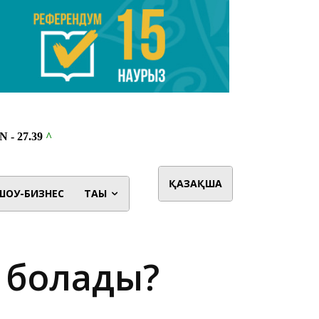
ҚАЗАҚША
ШОУ-БИЗНЕС
ТАҒЫ
й болады?