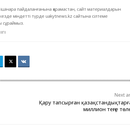
 ішінара пайдаланғанына қарамастан, сайт материалдарын
кезде міндетті түрде uakytnews.kz сайтына сілтеме
 сұраймыз.
ІГІ
Next ar
Қару тапсырған қазақстандықтарғ
миллион теңге төл