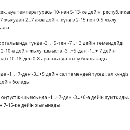
сек, ауа температурасы 10-нан 5-13-ке дейін, республик
-7 жылудан 2…7 аязға дейін, күндіз 2-15 пен 0-5 жылу
лады.
рталығында түнде -3…+5-тен -7…+ 3 дейін төмендейді,
 2-10-ға дейін жылу, шығыста -3…+5-дан -1…+ 7 дейін
ндіз 10-18-ден 0-8 аралығында жылу болжанады.
нде -1…+7-ден -3…+5 дейін сәл төмендей түседі, ал күндіз 
 дейін болады.
оңтүстік-шығысында -1…+7-ден -3…+6-ға дейін ауытқиды,
ан 7-15-ке дейін жылынады.