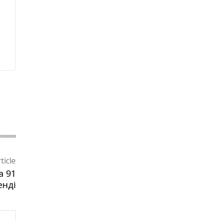
ticle
а 91
енді