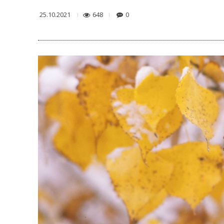
648
0
25.10.2021