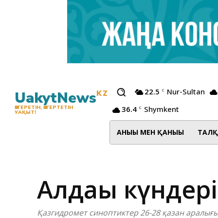
22.5
Nur-Sultan
C
UakytNews
KZ
36.4
Shymkent
ӨЗГЕРЕТІН, ӨЗГЕРТЕТІН
C
УАҚЫТ!
АНЫҒЫ МЕН ҚАНЫҒЫ
ТАЛҚ
Алдағы күндер
Қазгидромет синоптиктер 26-28 қазан аралығ