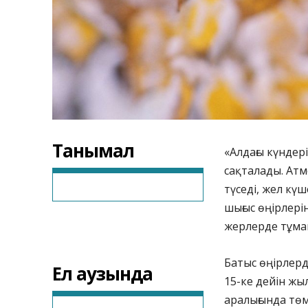
Танымал
«Алдағы күндер
сақталады. Ат
түседі, жел күш
шығыс өңірлері
жерлерде тұман
Батыс өңірлерде
Ел аузында
15-ке дейін жы
аралығында төм