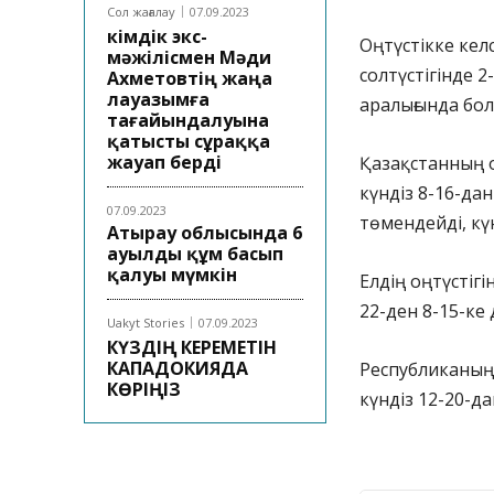
Сол жағалау
07.09.2023
Әкімдік экс-
Оңтүстікке кел
мәжілісмен Мәди
солтүстігінде 2
Ахметовтің жаңа
лауазымға
аралығында бо
тағайындалуына
қатысты сұраққа
жауап берді
Қазақстанның о
күндіз 8-16-дан
07.09.2023
төмендейді, кү
Атырау облысында 6
ауылды құм басып
қалуы мүмкін
Елдің оңтүстігі
22-ден 8-15-ке
Uakyt Stories
07.09.2023
КҮЗДІҢ КЕРЕМЕТІН
КАПАДОКИЯДА
Республиканың 
КӨРІҢІЗ
күндіз 12-20-д