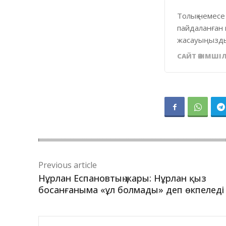
Толық немесе
пайдаланған 
жасауыңызды
САЙТ ӘКІМШІЛ
Previous article
Нұрлан Еспановтың жары: Нұрлан қыз
босанғаныма «ұл болмады» деп өкпеледі