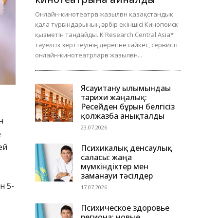
Онлайн-кинотеатрға жазылған қазақстандық
қала тұрғындарының әрбір екіншісі Кинопоиск
қызметін таңдайды. K Research Central Asia*
тәуелсіз зерттеуінің дерегіне сәйкес, сервисті
онлайн-кинотеатрларға жазылған...
Ясауитану ғылымындағы
тарихи жаңалық:
Ресейден бұрын белгісіз
қолжазба анықталды
н
23.07.2026
е
ей
Психикалық денсаулық
саласы: жаңа
мүмкіндіктер мен
заманауи тәсілдер
н 5-
17.07.2026
Психическое здоровье
региона: новые