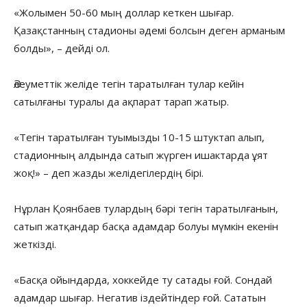
«Жолымен 50-60 мың доллар кеткен шығар.
Қазақстанның стадионы әдемі болсын деген арманым
болды», – дейді ол.
Әлеуметтік желіде тегін таратылған тулар кейін
сатылғаны туралы да ақпарат тарап жатыр.
«Тегін таратылған туымызды 10-15 штуктап алып,
стадионның алдында сатып жүрген ишактарда ұят
жоқ!» – деп жазды желідегілердің бірі.
Нұрлан Қоянбаев тулардың бәрі тегін таратылғанын,
сатып жатқандар басқа адамдар болуы мүмкін екенін
жеткізді.
«Басқа ойындарда, хоккейде ту сатады ғой. Сондай
адамдар шығар. Негатив іздейтіндер ғой. Сататын