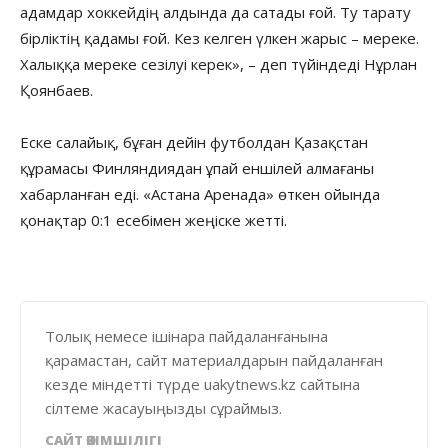
адамдар хоккейдің алдында да сатады ғой. Ту тарату
бірліктің қадамы ғой. Кез келген үлкен жарыс – мереке.
Халыққа мереке сезілуі керек», – деп түйіндеді Нұрлан
Қоянбаев.
Еске салайық, бұған дейін футболдан Қазақстан
құрамасы Финляндиядан ұпай еншілей алмағаны
хабарланған еді. «Астана Аренада» өткен ойында
қонақтар 0:1 есебімен жеңіске жетті.
Толық немесе ішінара пайдаланғанына
қарамастан, сайт материалдарын пайдаланған
кезде міндетті түрде uakytnews.kz сайтына
сілтеме жасауыңызды сұраймыз.
САЙТ ӘКІМШІЛІГІ