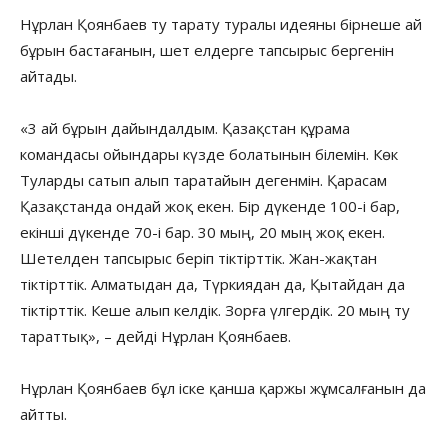
Нұрлан Қоянбаев ту тарату туралы идеяны бірнеше ай
бұрын бастағанын, шет елдерге тапсырыс бергенін
айтады.
«3 ай бұрын дайындалдым. Қазақстан құрама
командасы ойындары күзде болатынын білемін. Көк
Туларды сатып алып таратайын дегенмін. Қарасам
Қазақстанда ондай жоқ екен. Бір дүкенде 100-і бар,
екінші дүкенде 70-і бар. 30 мың, 20 мың жоқ екен.
Шетелден тапсырыс беріп тіктірттік. Жан-жақтан
тіктірттік. Алматыдан да, Түркиядан да, Қытайдан да
тіктірттік. Кеше алып келдік. Зорға үлгердік. 20 мың ту
тараттық», – дейді Нұрлан Қоянбаев.
Нұрлан Қоянбаев бұл іске қанша қаржы жұмсалғанын да
айтты.