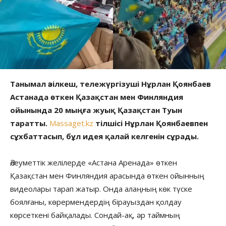
Танымал әзілкеш, тележүргізуші Нұрлан Қоянбаев
Астанада өткен Қазақстан мен Финляндия
ойынында 20 мыңға жуық Қазақстан Туын
таратты.
Massaget.kz
тілшісі Нұрлан Қоянбаевпен
сұхбаттасып, бұл идея қалай келгенін сұрады.
Әлеуметтік желілерде «Астана Аренада» өткен
Қазақстан мен Финляндия арасында өткен ойынның
видеолары тарап жатыр. Онда алаңның көк түске
боялғаны, көрермендердің бірауыздан қолдау
көрсеткені байқалады. Сондай-ақ, әр таймның