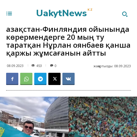
UakytNews
KZ
Қазақстан-Финляндия ойынында
көрермендерге 20 мың ту
таратқан Нұрлан Қоянбаев қанша
қаржы жұмсағанын айтты
453
08.09.2023
0
жаңартылды:
08.09.2023