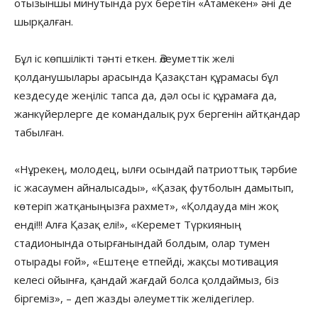
отызыншы минутында рух беретін «Атамекен» әні де
шырқалған.
Бұл іс көпшілікті тәнті еткен. Әлеуметтік желі
қолданушылары арасында Қазақстан құрамасы бұл
кездесуде жеңіліс тапса да, дәл осы іс құрамаға да,
жанкүйерлерге де командалық рух бергенін айтқандар
табылған.
«Нұрекең, молодец, ылғи осындай патриоттық тәрбие
іс жасаумен айналысады», «Қазақ футболын дамытып,
көтеріп жатқаныңызға рахмет», «Қолдауда мін жоқ
енді!!! Алға Қазақ елі!», «Керемет Түркияның
стадионында отырғанындай болдым, олар тумен
отырады ғой», «Ештеңе етпейді, жақсы мотивация
келесі ойынға, қандай жағдай болса қолдаймыз, біз
біргеміз», – деп жазды әлеуметтік желідегілер.