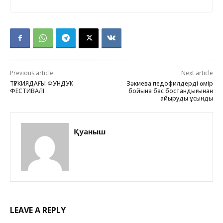
Previous article
Next article
ТҮРКИЯДАҒЫ ФУНДУК
Зәкиева педофилдерді өмір
ФЕСТИВАЛІ
бойына бас бостандығынан
айыруды ұсынды
Қуаныш
LEAVE A REPLY