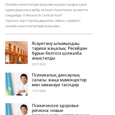
Онлайн-кинотеатрға жазылған қазақстандық қала
тұрғындарының әрбір екіншісі Кинопоиск қызметін
таңдайды. K Research Central Asia*
тәуелсіз зерттеуінің дерегіне сәйкес, сервисті
онлайн-кинотеатрларға жазылған...
Ясауитану ғылымындағы
тарихи жаңалық: Ресейден
бұрын белгісіз қолжазба
анықталды
23.07.2026
Психикалық денсаулық
саласы: жаңа мүмкіндіктер
мен заманауи тәсілдер
17.07.2026
Психическое здоровье
региона: новые