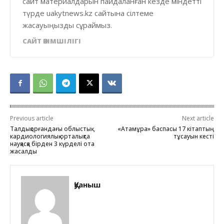
сайт материалдарын пайдаланған кезде міндетті
түрде uakytnews.kz сайтына сілтеме
жасауыңызды сұраймыз.
САЙТ ӘКІМШІЛІГІ
Previous article
Next article
Талдықорғандағы облыстық
«Атамұра» баспасы 17 кітаптың
кардиологиялық орталықта
тұсауын кесті
науқасқа бірден 3 күрделі ота
жасалды
Қуаныш