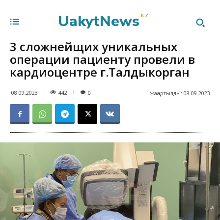
UakytNews
KZ
3 сложнейщих уникальных
операции пациенту провели в
кардиоцентре г.Талдыкорган
442
08.09.2023
0
жаңартылды:
08.09.2023