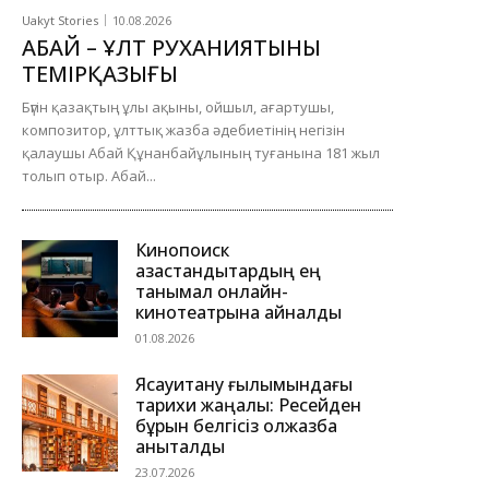
Uakyt Stories
10.08.2026
АБАЙ – ҰЛТ РУХАНИЯТЫНЫҢ
ТЕМІРҚАЗЫҒЫ
Бүгін қазақтың ұлы ақыны, ойшыл, ағартушы,
композитор, ұлттық жазба әдебиетінің негізін
қалаушы Абай Құнанбайұлының туғанына 181 жыл
толып отыр. Абай...
Кинопоиск
қазақстандықтардың ең
танымал онлайн-
кинотеатрына айналды
01.08.2026
Ясауитану ғылымындағы
тарихи жаңалық: Ресейден
бұрын белгісіз қолжазба
анықталды
23.07.2026