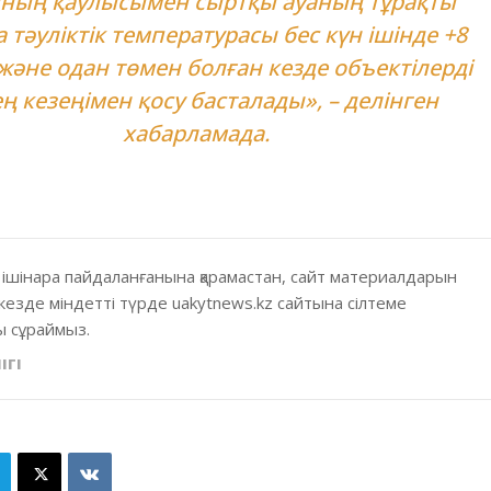
нның қаулысымен сыртқы ауаның тұрақты
 тәуліктік температурасы бес күн ішінде +8
 және одан төмен болған кезде объектілерді
ң кезеңімен қосу басталады», – делінген
хабарламада.
 ішінара пайдаланғанына қарамастан, сайт материалдарын
кезде міндетті түрде uakytnews.kz сайтына сілтеме
 сұраймыз.
ІГІ