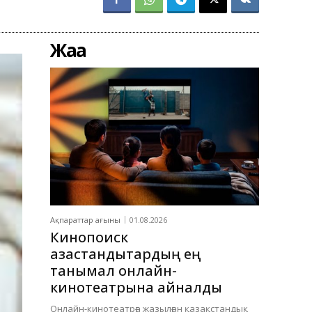
Жаңа
Ақпараттар ағыны
01.08.2026
Кинопоиск
қазақстандықтардың ең
танымал онлайн-
кинотеатрына айналды
Онлайн-кинотеатрға жазылған қазақстандық