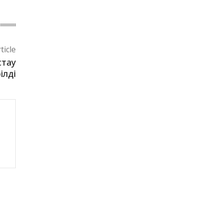
ticle
стау
ілді