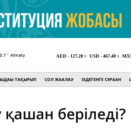
0.7
Almaty
C
ЫДАҒЫ ТАҚЫРЫП
СОЛ ЖАҒАЛАУ
ІЗДЕГЕНГЕ СҰРАҒАН
 қашан беріледі?