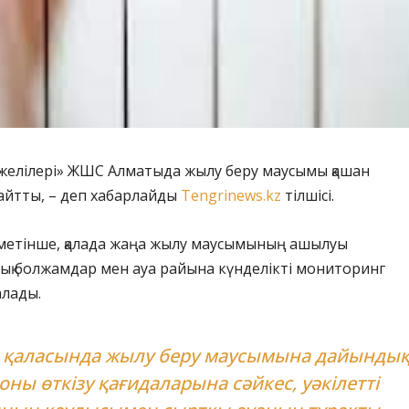
желілері» ЖШС Алматыда жылу беру маусымы қашан
айтты, – деп хабарлайды
Tengrinews.kz
тілшісі.
метінше, қалада жаңа жылу маусымының ашылуы
ық болжамдар мен ауа райына күнделікті мониторинг
алады.
 қаласында жылу беру маусымына дайынды
оны өткізу қағидаларына сәйкес, уәкілетті