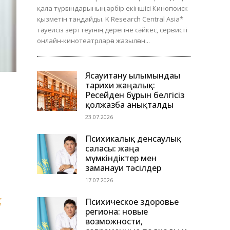
қала тұрғындарының әрбір екіншісі Кинопоиск
қызметін таңдайды. K Research Central Asia*
тәуелсіз зерттеуінің дерегіне сәйкес, сервисті
онлайн-кинотеатрларға жазылған...
Ясауитану ғылымындағы
тарихи жаңалық:
Ресейден бұрын белгісіз
қолжазба анықталды
23.07.2026
Психикалық денсаулық
саласы: жаңа
мүмкіндіктер мен
заманауи тәсілдер
17.07.2026
қ
Психическое здоровье
региона: новые
возможности,