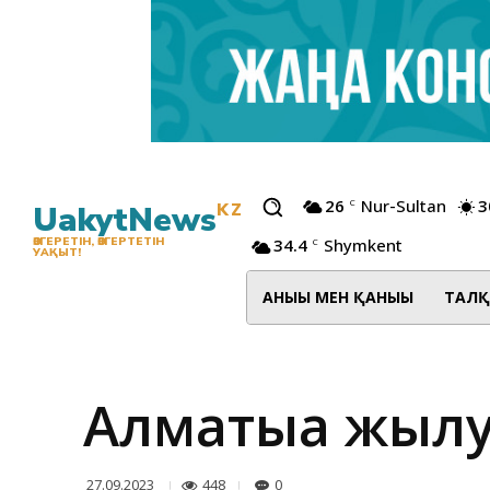
26
Nur-Sultan
3
C
UakytNews
KZ
34.4
Shymkent
ӨЗГЕРЕТІН, ӨЗГЕРТЕТІН
C
УАҚЫТ!
АНЫҒЫ МЕН ҚАНЫҒЫ
ТАЛҚ
Алматыға жылу
448
0
27.09.2023