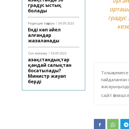
орга
градус ыстық
орташа
болады
градус
Редакция таңдауы
06.09.2023
кезе
Енді көп әйел
алғандар
жазаланады
Сол жағалау
06.09.2023
Қазақстандықтар
қандай салықтан
босатылады?
Толық немесе
Министр жауап
пайдаланған 
берді
жасауыңызды
САЙТ ӘКІМШІЛ