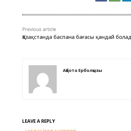
Previous article
Қазақстанда баспана бағасы қандай бола
Ақбота Ерболқызы
LEAVE A REPLY
Log in to leave a comment