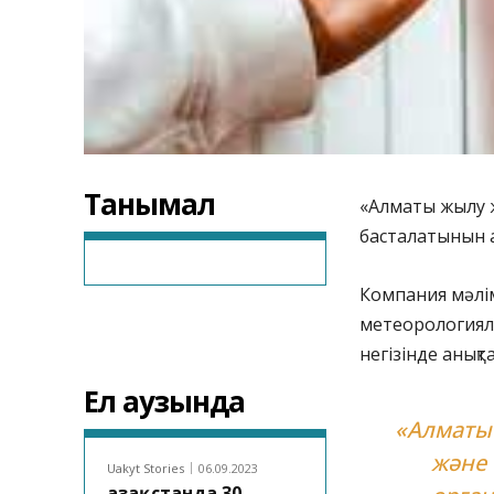
Танымал
«Алматы жылу 
басталатынын 
Компания мәлі
метеорологиял
негізінде анықт
Ел аузында
«Алматы
және 
Uakyt Stories
06.09.2023
Қазақстанда 30