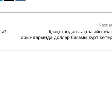
Next ar
ды?
Қазақстандағы ақша айырба
орындарында доллар бағамы күрт көтер