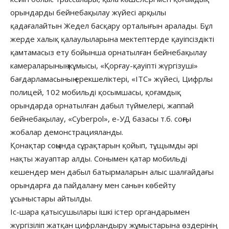
орындарды бейнебақылау жүйесі арқылы
қадағалайтын Жедел басқару орталығын аралады. Бұл
жерде халық қалаулыларына мектептерде қауіпсіздікті
қамтамасыз ету бойынша орнатылған бейнебақылау
камераларының жұмысы, «Қорғау-қауіпті жүргізуші»
бағдарламасының ерекшеліктері, «ITC» жүйесі, Цифрлы
полицей, 102 мобильді қосымшасы, қоғамдық
орындарда орнатылған дабыл түймелері, жаппай
бейнебақылау, «Cyberpol», е-УД базасы т.б. соңғы
жобалар демонстрацияланды.
Қонақтар соңында сұрақтарын қойып, тұщымды әрі
нақты жауаптар алды. Сонымен қатар мобильді
кешендер мен дабыл батырмаларын алыс шалғайдағы
орындарға да пайдалану мен санын көбейту
ұсыныстары айтылды.
Іс-шара қатысушылары ішкі істер органдарымен
жүргізіліп жатқан цифрландыру жұмыстарына өздерінің