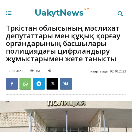
UakytNews
KZ
Түркістан облысының мәслихат
депутаттары мен құқық қорғау
органдарының басшылары
полициядағы цифрландыру
жұмыстарымен жете танысты
361
02.10.2023
0
жаңартылды:
02.10.2023