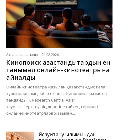
Ақпараттар ағыны
01.08.2026
Кинопоиск қазақстандықтардың ең
танымал онлайн-кинотеатрына
айналды
Онлайн-кинотеатрға жазылған қазақстандық қала
тұрғындарының әрбір екіншісі Кинопоиск қызметін
таңдайды. K Research Central Asia*
тәуелсіз зерттеуінің дерегіне сәйкес, сервисті
онлайн-кинотеатрларға жазылған...
Ясауитану ғылымындағы