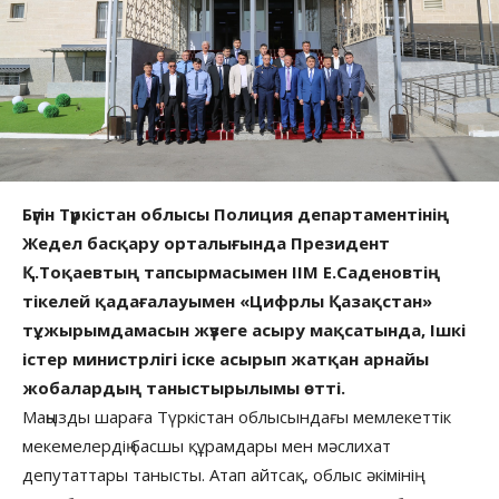
Бүгін Түркістан облысы Полиция департаментінің
Жедел басқару орталығында Президент
Қ.Тоқаевтың тапсырмасымен ІІМ Е.Саденовтің
тікелей қадағалауымен «Цифрлы Қазақстан»
тұжырымдамасын жүзеге асыру мақсатында, Ішкі
істер министрлігі іске асырып жатқан арнайы
жобалардың таныстырылымы өтті.
Маңызды шараға Түркістан облысындағы мемлекеттік
мекемелердің басшы құрамдары мен мәслихат
депутаттары танысты. Атап айтсақ, облыс әкімінің