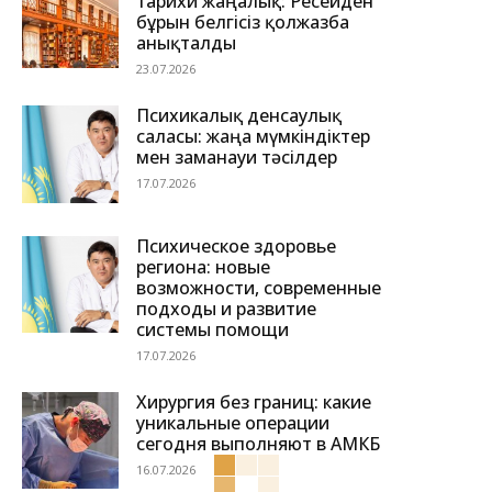
тарихи жаңалық: Ресейден
бұрын белгісіз қолжазба
анықталды
23.07.2026
Психикалық денсаулық
саласы: жаңа мүмкіндіктер
мен заманауи тәсілдер
17.07.2026
Психическое здоровье
региона: новые
возможности, современные
подходы и развитие
системы помощи
17.07.2026
Хирургия без границ: какие
уникальные операции
сегодня выполняют в АМКБ
16.07.2026