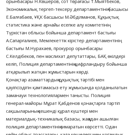
орынбасары Н.Көшеров, сот төрағасы Т.Мыятбеков,
Экономикалық тергеп-тексеру департаментінің басшысы
Е.Балғабаев, ҰҚК басшысы М.Әбділманов, Құқықтық
статистика және арнайы есепке алу комитетінің
Түркістан облысы бойынша департамент бастығы
А.Сапарғалиев, Мемлекеттік кірістер департаментінің
бастығы М.Нурахаев, прокурор орынбасары
С.Келдібеков, пен мәслихат депутаттары, БАҚ өкілдері
келіп, Полиция департаментінің цифрландыру бойынша
атқарылып жатқан жұмыстарын көрді.
Қонақтар азаматтардың құқықтық тәртібі мен
қауіпсіздігін қамтамасыз ету жұмысында қолданылатын
заманауи технологиялармен танысты. Полиция
генерал-майоры Мұрат Қабденов қонақтарға тәртіп
сақшыларының кешенді құрал күштері мен
материалдық-техникалық базасы, жаңадан ашылған
полиция департаментінің ғимаратын көрсетті. Одан
кейін облыс трассалары, қала көшелері мен қоғамдық