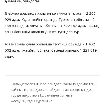
қонның оң сальдосы.
Өңірлер арасында халқы ең көп Алматы қаласы – 2 205
929 адам. Одан кейінгі орында Түркістан облысы – 2
135 537 адам, Алматы облысы – 1 522 182 адам, халық
саны бойынша алғашқы үштікті түйіндеп тұр.
Астана халық саны бойынша төртінші орында – 1 402
002 адам, Жамбыл облысы бесінші орында, 1 221 619
адам.
Толық немесе ішінара пайдаланғанына қарамастан,
сайт материалдарын пайдаланған кезде міндетті
түрде uakytnews.kz сайтына сілтеме
жасауыңызды сұраймыз.