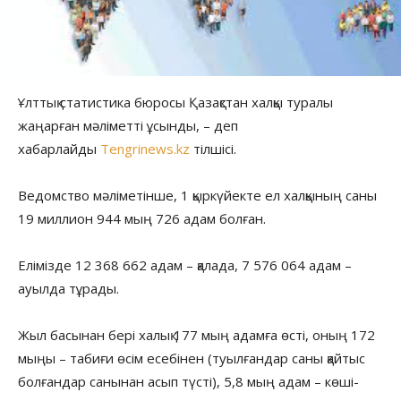
Ұлттық статистика бюросы Қазақстан халқы туралы
жаңарған мәліметті ұсынды, – деп
хабарлайды
Tengrinews.kz
тілшісі.
Ведомство мәліметінше, 1 қыркүйекте ел халқының саны
19 миллион 944 мың 726 адам болған.
Елімізде 12 368 662 адам – қалада, 7 576 064 адам –
ауылда тұрады.
Жыл басынан бері халық 177 мың адамға өсті, оның 172
мыңы – табиғи өсім есебінен (туылғандар саны қайтыс
болғандар санынан асып түсті), 5,8 мың адам – көші-