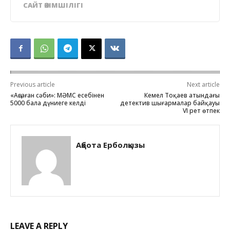
САЙТ ӘКІМШІЛІГІ
Previous article
Next article
«Аңсаған сәби»: МӘМС есебінен
Кемел Тоқаев атындағы
5000 бала дүниеге келді
детектив шығармалар байқауы
VI рет өтпек
Ақбота Ерболқызы
LEAVE A REPLY