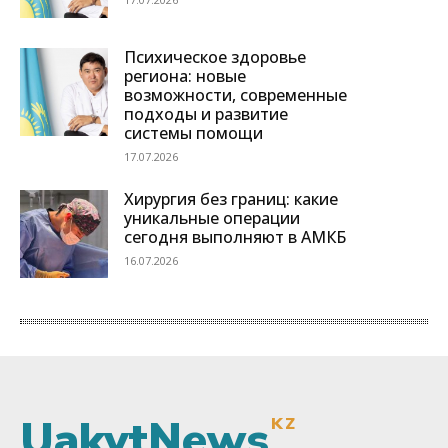
UakytNews
KZ