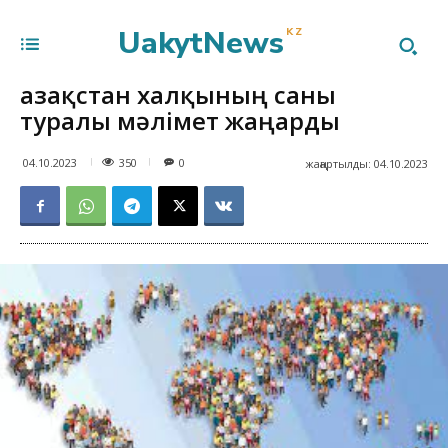
UakytNews
KZ
Қазақстан халқының саны
туралы мәлімет жаңарды
350
04.10.2023
0
жаңартылды:
04.10.2023