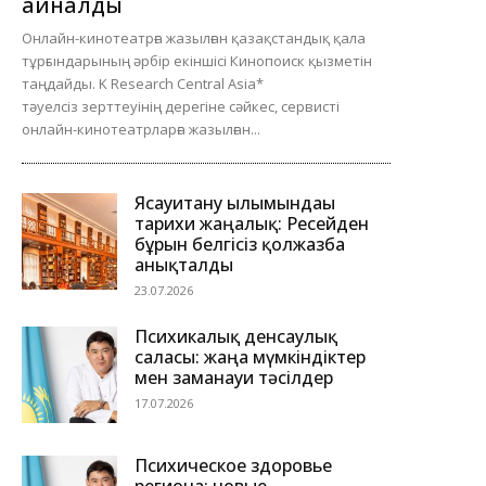
айналды
Онлайн-кинотеатрға жазылған қазақстандық қала
тұрғындарының әрбір екіншісі Кинопоиск қызметін
таңдайды. K Research Central Asia*
тәуелсіз зерттеуінің дерегіне сәйкес, сервисті
онлайн-кинотеатрларға жазылған...
Ясауитану ғылымындағы
тарихи жаңалық: Ресейден
бұрын белгісіз қолжазба
анықталды
23.07.2026
Психикалық денсаулық
саласы: жаңа мүмкіндіктер
мен заманауи тәсілдер
17.07.2026
Психическое здоровье
региона: новые