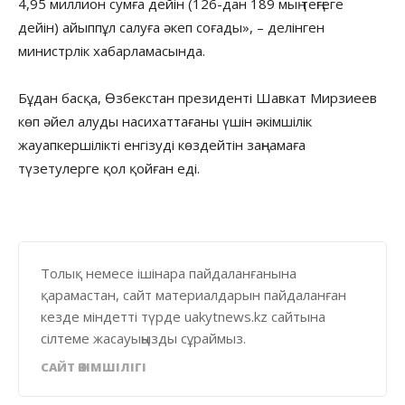
4,95 миллион сумға дейін (126-дан 189 мың теңгеге
дейін) айыппұл салуға әкеп соғады», – делінген
министрлік хабарламасында.
Бұдан басқа, Өзбекстан президенті Шавкат Мирзиеев
көп әйел алуды насихаттағаны үшін әкімшілік
жауапкершілікті енгізуді көздейтін заңнамаға
түзетулерге қол қойған еді.
Толық немесе ішінара пайдаланғанына
қарамастан, сайт материалдарын пайдаланған
кезде міндетті түрде uakytnews.kz сайтына
сілтеме жасауыңызды сұраймыз.
САЙТ ӘКІМШІЛІГІ