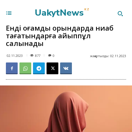
UakytNews
KZ
Енді қоғамдық орындарда ниқаб
тағатындарға айыппұл
салынады
877
02.11.2023
0
жаңартылды:
02.11.2023