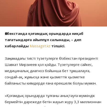
Өзбекстанда қоғамдық орындарда ниқаб
тағатындарға айыппұл салынады, – деп
хабарлайды
Massaget.kz
тілшісі.
Заңнамадағы тиісті түзетулерге Өзбекстан президенті
Шавкат Мирзиеев қол қойды. Түзетулерге сәйкес,
медициналық диагноз бойынша бет тұмшалауға,
сондай-ақ, жұмысқа және қызметтік қызметке
байланысты киімдерде ғана ерекшелік болуы мүмкін.
«Қоғамдық орындарда тұлғаны анықтауға мүмкіндік
бермейтін дәрежеде бетін жауып жүру 3,3 миллионнан