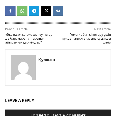
Previous article
Next article
«Экс-құда» да, экс-шенеуніктер
Гемоглобинді көтеру үшін
де бар: марапаттарынан
күнде таңертең мына сусынды
айырылғандар кімдер?
ішіңіз
Қуаныш
LEAVE A REPLY
LOG IN TO LEAVE A COMMENT