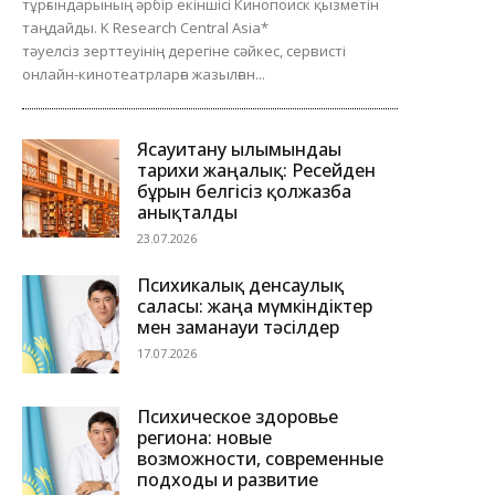
тұрғындарының әрбір екіншісі Кинопоиск қызметін
таңдайды. K Research Central Asia*
тәуелсіз зерттеуінің дерегіне сәйкес, сервисті
онлайн-кинотеатрларға жазылған...
Ясауитану ғылымындағы
тарихи жаңалық: Ресейден
бұрын белгісіз қолжазба
анықталды
23.07.2026
Психикалық денсаулық
саласы: жаңа мүмкіндіктер
мен заманауи тәсілдер
17.07.2026
Психическое здоровье
региона: новые
возможности, современные
подходы и развитие